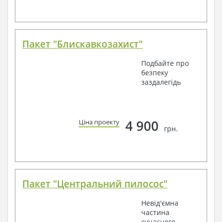
Пакет "Блискавкозахист"
Подбайте про
безпеку
заздалегідь
4 900
Ціна проекту
грн.
Пакет "Центральний пилосос"
Невід'ємна
частина
сучасного