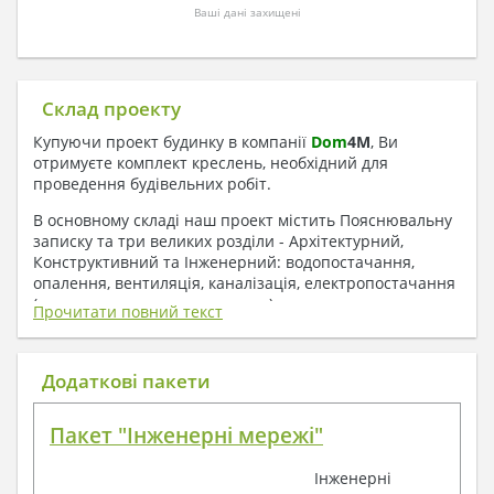
Ваші дані захищені
Склад проекту
Купуючи проект будинку в компанії
Dom
4
M
, Ви
отримуєте комплект креслень, необхідний для
проведення будівельних робіт.
В основному складі наш проект містить Пояснювальну
записку та три великих розділи - Архітектурний,
Конструктивний та Інженерний: водопостачання,
опалення, вентиляція, каналізація, електропостачання
( купується за додаткову плату ).
Прочитати повний текст
1. До складу Архітектурного розділу
входять:
Додаткові пакети
Поверхові плани з експлікацією приміщень
Пакет "Інженерні мережі"
План покрівлі
Розрізи та склад конструкцій
Інженерні
Фасади з даними зовнішніх оздоблень