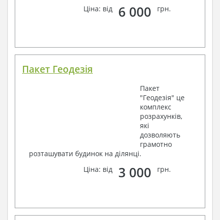
6 000
Ціна: від
грн.
Пакет Геодезія
Пакет
"Геодезія" це
комплекс
розрахунків,
які
дозволяють
грамотно
розташувати будинок на ділянці.
3 000
Ціна: від
грн.