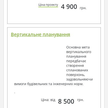
4 900
Ціна проекту
грн.
Вертикальне планування
Основна мета
вертикального
планування
передбачає
створення
спланованих
поверхонь,
задовольняючи
вимоги будівельних та інженерних норм.
.
8 500
Ціна: від
грн.