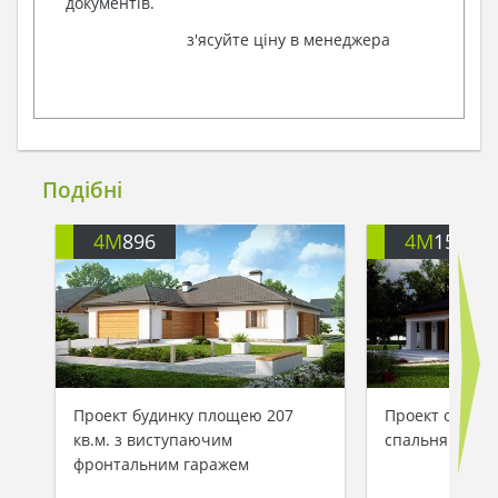
документів.
з'ясуйте ціну в менеджера
Подібні
4M
896
4M
154
Проект будинку площею 207
Проект одноэт
кв.м. з виступаючим
спальнями и г
фронтальним гаражем