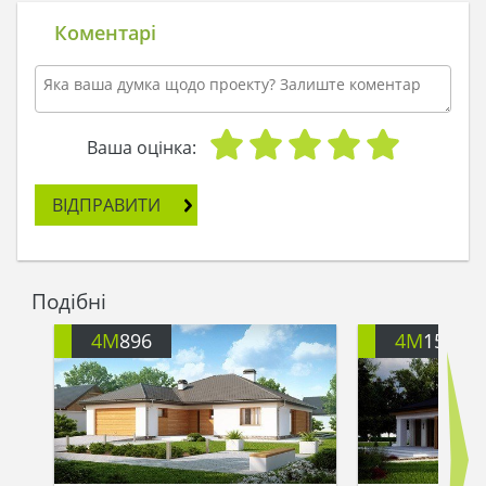
У самого поля Ганна побачила кущ калини, на
якому все ще висіли стиглі ягоди. Вони навіть не
Коментарі
зморщилися від морозу, гілки не поламав вітер.
- Як красиво, - задумалась дівчина, - червоне - на
білому. Це як саме життя! От би прямо тут
побудувати великий красивий будинок, для всієї
Ваша оцінка:
нашої родини, - мріяла вона. Щоб прокидатися
рано вранці і бачити таку красу навколо.
ВІДПРАВИТИ
Вітер здув з калини сніг, червоні ягоди покивали
Ганні у відповідь. Вона закуталась в вовняний
шарф і пішла назад: почало сутеніти.
Подібні
Вранці наступного дня її розбудив вітер, який
4M
896
4M
154
бив гілки яблуні їй у вікно. Вона відвела фіранку і
побачила, що на вулиці - заметіль. І раптом
Ганні несамовито захотілося повернутися туди,
до поля за селищем, провідати кущ калини:
бажання нелогічне, незрозуміле, але таке
сильне! Вона не стала противитися, одяглася