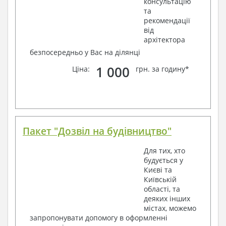
консультацію
та
рекомендації
від
архітектора
безпосередньо у Вас на ділянці
1 000
Ціна:
грн. за годину*
Пакет "Дозвіл на будівництво"
Для тих, хто
будується у
Києві та
Київській
області, та
деяких інших
містах, можемо
запропонувати допомогу в оформленні