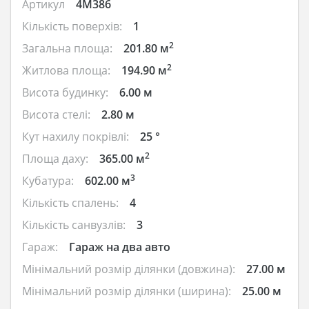
Артикул
4M386
Кількість поверхів:
1
2
Загальна площа:
201.80 м
2
Житлова площа:
194.90 м
Висота будинку:
6.00 м
Висота стелі:
2.80 м
Кут нахилу покрівлі:
25 °
2
Площа даху:
365.00 м
3
Кубатура:
602.00 м
Кількість спалень:
4
Кількість санвузлів:
3
Гараж:
Гараж на два авто
Мінімальний розмір ділянки (довжина):
27.00 м
Мінімальний розмір ділянки (ширина):
25.00 м