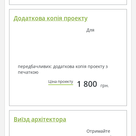
Додаткова копія проекту
Для
передбачливих: додаткова копія проекту з
печаткою
1 800
Ціна проекту
грн.
Виїзд архітектора
Отримайте