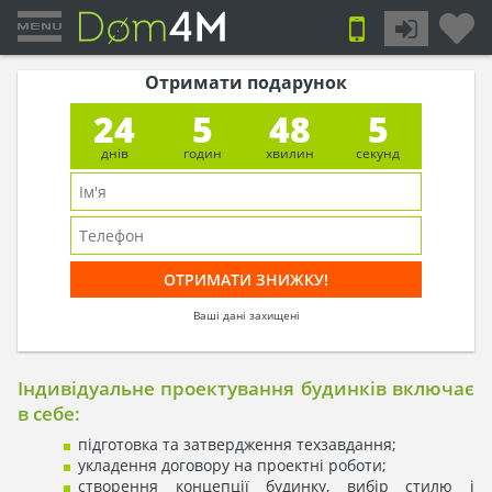
Отримати подарунок
24
5
48
4
днів
годин
хвилин
секунд
Ваші дані захищені
Індивідуальне проектування будинків включає
в себе:
підготовка та затвердження техзавдання;
укладення договору на проектні роботи;
створення концепції будинку, вибір стилю і