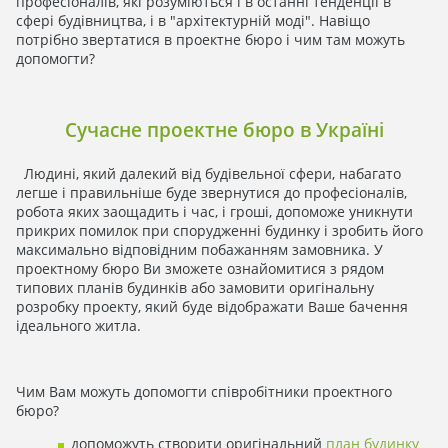
професіоналів, які розуміються і в останні тенденції в
сфері будівництва, і в "архітектурній моді". Навіщо
потрібно звертатися в проектне бюро і чим там можуть
допомогти?
Сучасне проектне бюро в Україні
Людині, який далекий від будівельної сфери, набагато
легше і правильніше буде звернутися до професіоналів,
робота яких заощадить і час, і гроші, допоможе уникнути
прикрих помилок при спорудженні будинку і зробить його
максимально відповідним побажанням замовника. У
проектному бюро Ви зможете ознайомитися з рядом
типових планів будинків або замовити оригінальну
розробку проекту, який буде відображати Ваше бачення
ідеального житла.
Чим Вам можуть допомогти співробітники проектного
бюро?
допоможуть створити оригінальний
план будинку