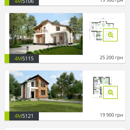
4M
5106
25 200
грн
4M
5115
19 900
грн
4M
5121