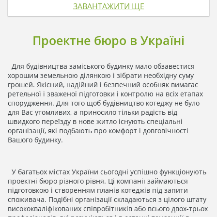
ЗАВАНТАЖИТИ ЩЕ
Проектне бюро в Україні
Для будівництва заміського будинку мало обзавестися
хорошим земельною ділянкою і зібрати необхідну суму
грошей. Якісний, надійний і безпечний особняк вимагає
ретельної і зваженої підготовки і контролю на всіх етапах
спорудження. Для того щоб будівництво котеджу не було
для Вас утомливих, а приносило тільки радість від
швидкого переїзду в нове житло існують спеціальні
організації, які подбають про комфорт і довговічності
Вашого будинку.
У багатьох містах України сьогодні успішно функціонують
проектні бюро різного рівня. Ці компанії займаються
підготовкою і створенням планів котеджів під запити
споживача. Подібні організації складаються з цілого штату
висококваліфікованих співробітників або всього двох-трьох