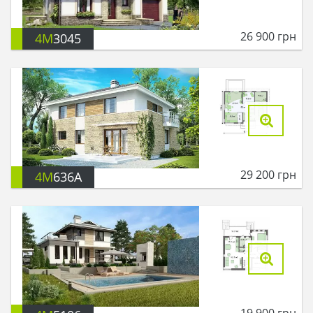
26 900
грн
4M
3045
29 200
грн
4M
636A
19 900
грн