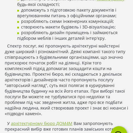
будь-якої складності;
допоможуть з підготовкою пакету документів і
врегулюванням питань з офіційними органами;
розробляють схеми інженерних комунікацій;
створюють макети будівель і ЗD-візуалізацію;
розробляють дизайн приміщень і займаються
підбором меблів і інших деталей інтер'єру.
Спектр послуг, які пропонують архітектурні майстерні
дуже широкий і різноманітний. Деякі компанії такого типу
співпрацюють з будівельними організаціями, що значно
прискорює початок робіт на ділянці. Крім того
комплексний підхід допомагає заощадити кошти на
будівництво. Проектні бюро, які складаються з декількох
архітекторів і дизайнерів часто пропонують послугу
"авторський нагляд", суть якої полягає в курируванні
будівництва будинку на всіх його етапах. При виборі такої
послуги Ви можете не турбуватися про недоліки та
проблеми під час зведення житла, адже про все подбати
надійна людина, який створював проект і знає всі нюанси і
«підводні камені».
У
архітектурному бюро ДОМ4М
Вам запропонують
прекрасний вибір вже готових планів заміських котеджів