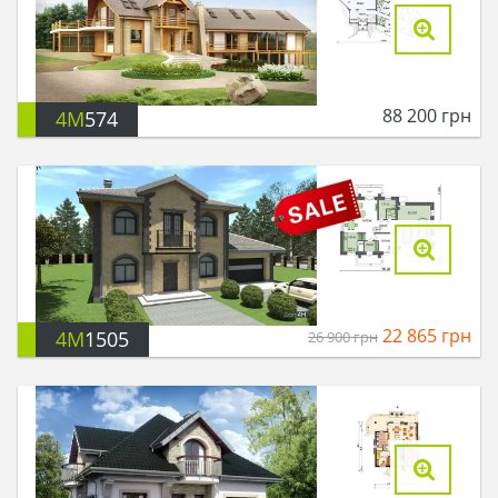
88 200
грн
4M
574
22 865
грн
4M
1505
26 900
грн