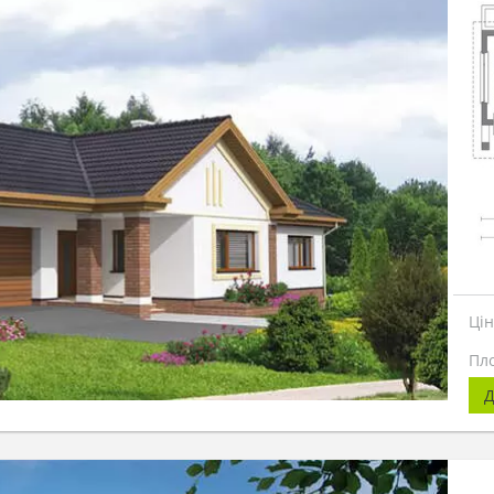
Ці
Пл