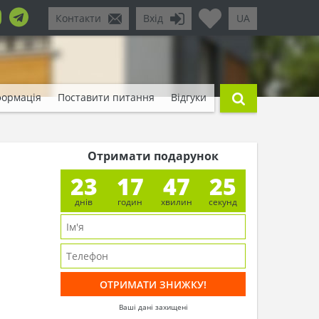
Контакти
Вхід
UA
формація
Поставити питання
Відгуки
Отримати подарунок
23
17
47
23
днів
годин
хвилин
секунд
Ваші дані захищені