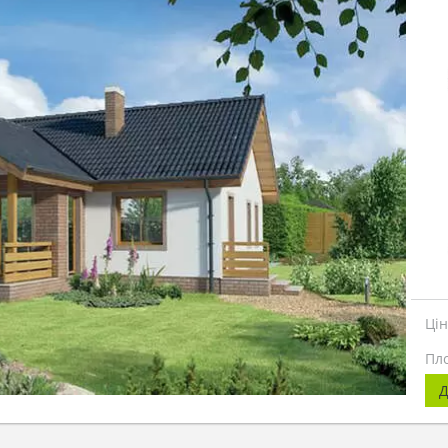
Ці
Пл