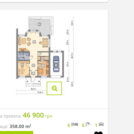
46 900
на проекта:
грн
6
6
1
2
358.00 m
оща: