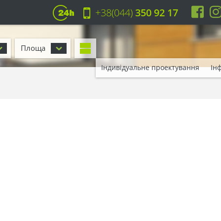
+38(044)
350 92 17
Площа
Індивідуальне проектування
Ін