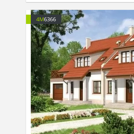
4M
6366