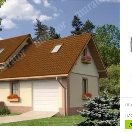
Ці
Пл