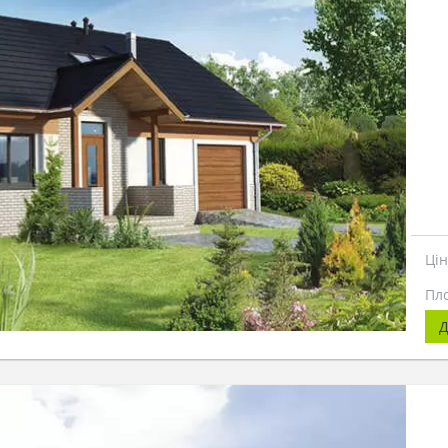
Ці
Пл