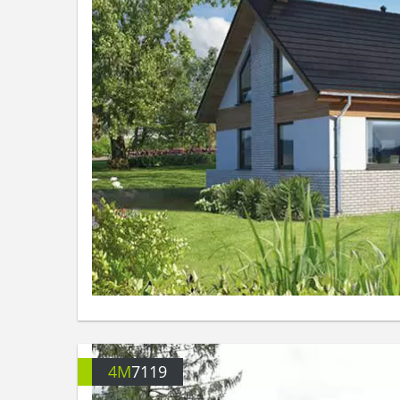
4M
7119