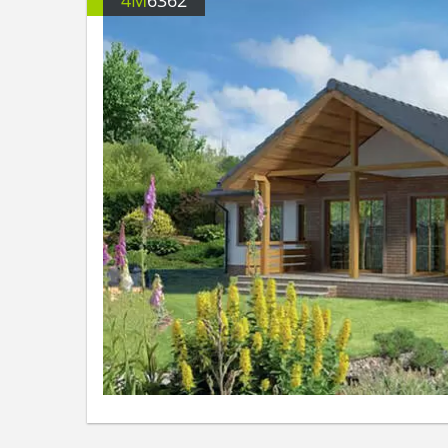
4M
6362