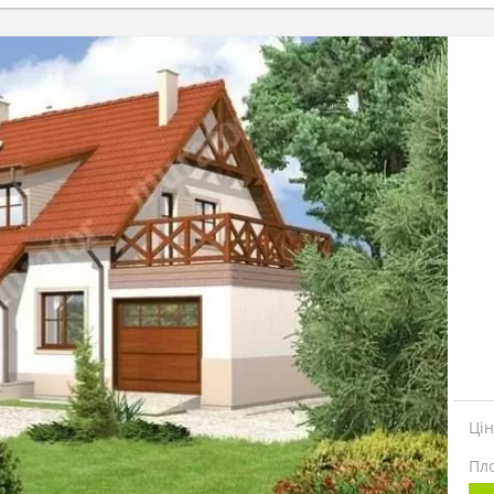
Ці
Пл