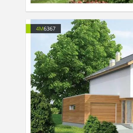
4M
6367