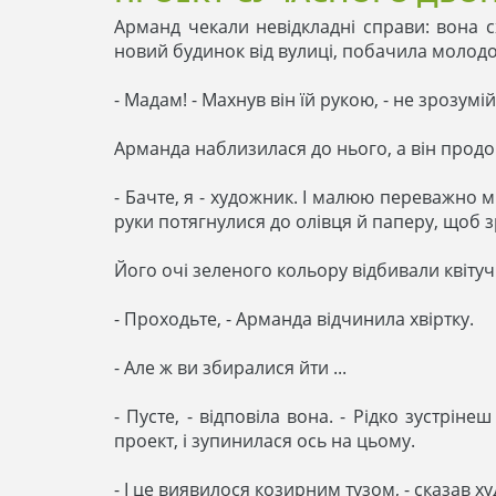
Арманд чекали невідкладні справи: вона сх
новий будинок від вулиці, побачила молодо
- Мадам! - Махнув він їй рукою, - не зрозу
Арманда наблизилася до нього, а він прод
- Бачте, я - художник. І малюю переважно 
руки потягнулися до олівця й паперу, щоб зр
Його очі зеленого кольору відбивали квітуч
- Проходьте, - Арманда відчинила хвіртку.
- Але ж ви збиралися йти ...
- Пусте, - відповіла вона. - Рідко зустрін
проект, і зупинилася ось на цьому.
- І це виявилося козирним тузом, - сказав ху