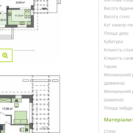
Висота будинк
Висота стелі:
Кут нахилу пок
Площа даху:
Кубатура:
Кількість спа
Кількість санв
Гараж:
Мінімальний 
(довжина):
Мінімальний 
(ширина):
Площа забудо
Матеріали:
Стіни: