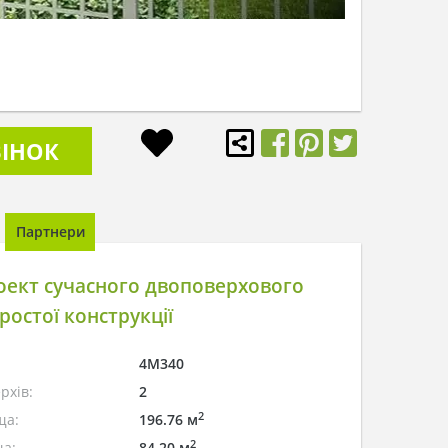
ІНОК
Партнери
ект сучасного двоповерхового
ростої конструкції
4M340
рхів:
2
2
ща:
196.76 м
2
а:
84.20 м