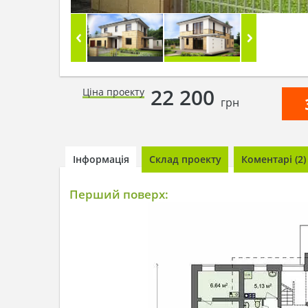
22 200
Ціна проекту
грн
Інформація
Склад проекту
Коментарі (2)
Перший поверх: