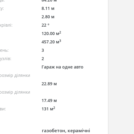
у:
8.11 м
2.80 м
рівлі:
22 °
2
120.00 м
3
457.20 м
лень:
3
узлів:
2
Гараж на одне авто
розмір ділянки
22.89 м
розмір ділянки
17.49 м
2
ви:
131 м
газобетон, керамічні