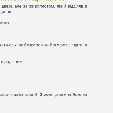
двері, але за живоплотом, який відділяв її
динок.
динок.
чати ось так безсоромно його розглядати, а
ттєрадісним.
будинок зовсім новий. Я дуже довго вибирала