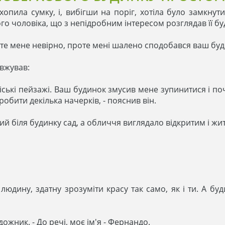
опила сумку, і, вибігши на поріг, хотіла було замкнути 
го чоловіка, що з непідробним інтересом розглядав її бу
мійте мене невірно, проте мені шалено сподобався ваш бу
овжував:
міські пейзажі. Ваш будинок змусив мене зупинитися і по
обити декілька начерків, - пояснив він.
ий біля будинку сад, а обличчя виглядало відкритим і жи
еш людину, здатну зрозуміти красу так само, як і ти. А 
дожник. - До речі, моє ім'я - Фернандо.