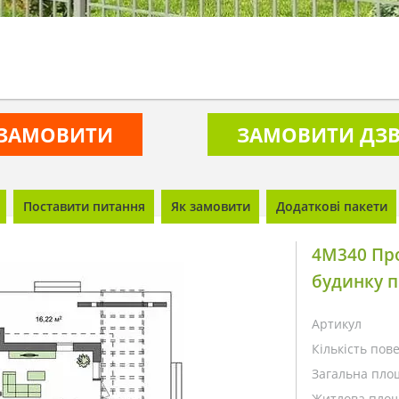
ЗАМОВИТИ
ЗАМОВИТИ ДЗВ
Поставити питання
Як замовити
Додаткові пакети
4M340 Про
будинку п
Артикул
Кількість пове
Загальна пло
Житлова площ