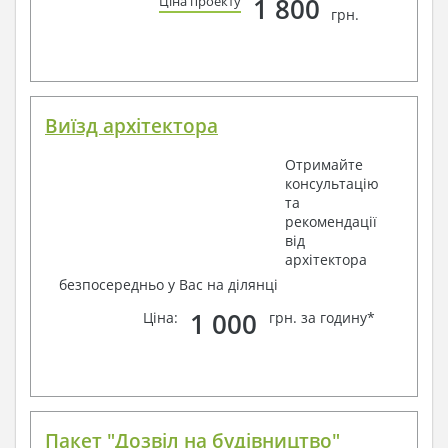
1 800
Ціна проекту
грн.
Виїзд архітектора
Отримайте
консультацію
та
рекомендації
від
архітектора
безпосередньо у Вас на ділянці
1 000
Ціна:
грн. за годину*
Пакет "Дозвіл на будівництво"