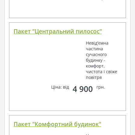
Пакет "Центральний пилосос"
Невід'ємна
частина
сучасного
будинку -
комфорт,
чистота і свіже
повітря
4 900
Ціна: від
грн.
Пакет "Комфортний будинок"