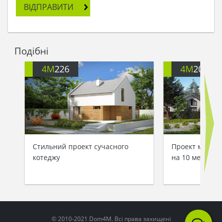
ВІДПРАВИТИ
Подібні
4M
226
4M
202
Стильний проект сучасного
Проект мансар
котеджу
на 10 метрів
© 2010-2021 Dom4M. Всі права захищені