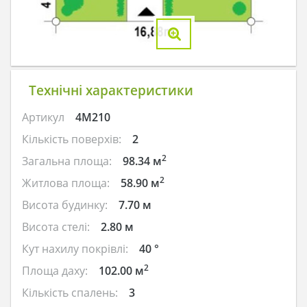
Технічні характеристики
Артикул
4M210
Кількість поверхів:
2
2
Загальна площа:
98.34 м
2
Житлова площа:
58.90 м
Висота будинку:
7.70 м
Висота стелі:
2.80 м
Кут нахилу покрівлі:
40 °
2
Площа даху:
102.00 м
Кількість спалень:
3