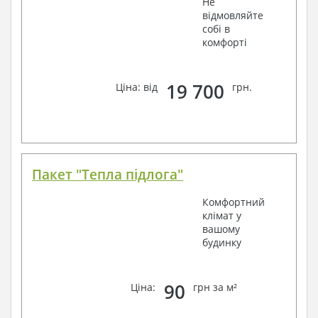
Не
відмовляйте
собі в
комфорті
19 700
Ціна: від
грн.
Пакет "Тепла підлога"
Комфортний
клімат у
вашому
будинку
90
Ціна:
грн за м²