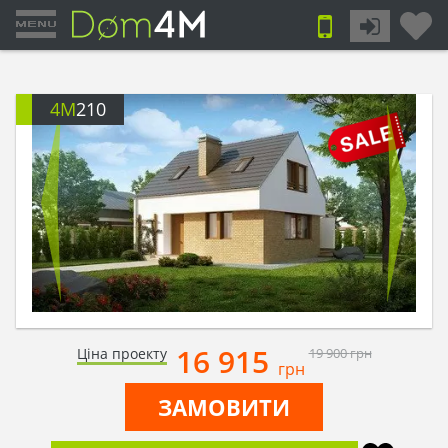
4M
210
16 915
Ціна проекту
19 900
грн
грн
ЗАМОВИТИ