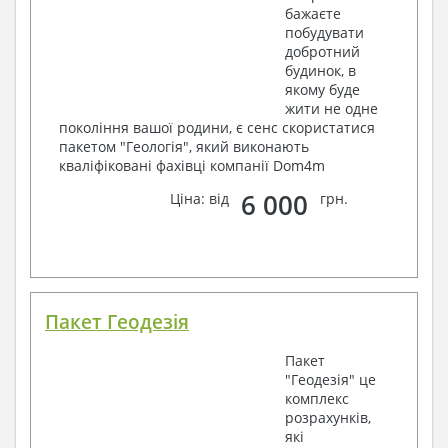
бажаєте
побудувати
добротний
будинок, в
якому буде
жити не одне
покоління вашої родини, є сенс скористатися
пакетом "Геологія", який виконають
кваліфіковані фахівці компанії Dom4m
6 000
Ціна: від
грн.
Пакет Геодезія
Пакет
"Геодезія" це
комплекс
розрахунків,
які