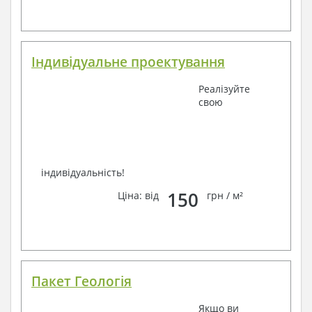
Завжди раді Вам допомогти!
Індивідуальне проектування
Реалізуйте
свою
індивідуальність!
150
Ціна: від
грн / м²
Пакет Геологія
Якщо ви