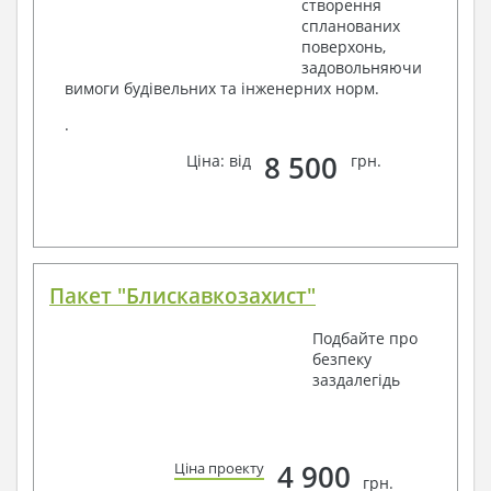
створення
спланованих
поверхонь,
задовольняючи
вимоги будівельних та інженерних норм.
.
8 500
Ціна: від
грн.
Пакет "Блискавкозахист"
Подбайте про
безпеку
заздалегідь
4 900
Ціна проекту
грн.