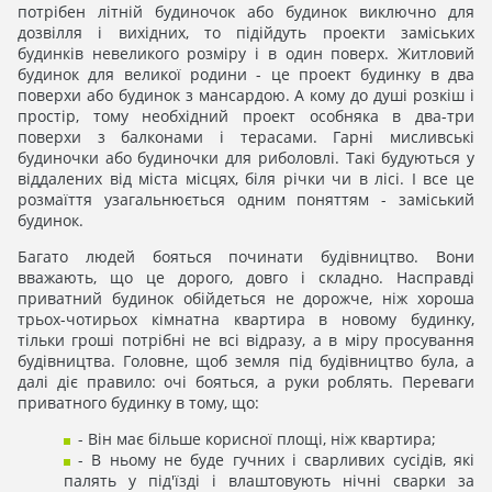
потрібен літній будиночок або будинок виключно для
дозвілля і вихідних, то підійдуть проекти заміських
будинків невеликого розміру і в один поверх. Житловий
будинок для великої родини - це проект будинку в два
поверхи або будинок з мансардою. А кому до душі розкіш і
простір, тому необхідний проект особняка в два-три
поверхи з балконами і терасами. Гарні мисливські
будиночки або будиночки для риболовлі. Такі будуються у
віддалених від міста місцях, біля річки чи в лісі. І все це
розмаїття узагальнюється одним поняттям - заміський
будинок.
Багато людей бояться починати будівництво. Вони
вважають, що це дорого, довго і складно. Насправді
приватний будинок обійдеться не дорожче, ніж хороша
трьох-чотирьох кімнатна квартира в новому будинку,
тільки гроші потрібні не всі відразу, а в міру просування
будівництва. Головне, щоб земля під будівництво була, а
далі діє правило: очі бояться, а руки роблять. Переваги
приватного будинку в тому, що:
- Він має більше корисної площі, ніж квартира;
- В ньому не буде гучних і сварливих сусідів, які
палять у під'їзді і влаштовують нічні сварки за