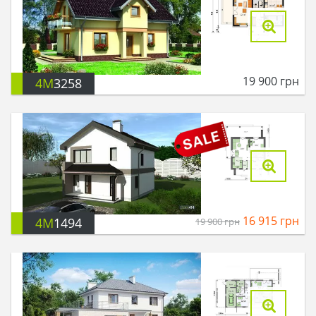
19 900
грн
4M
3258
16 915
грн
4M
1494
19 900
грн