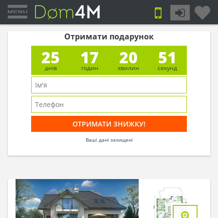
Отримати подарунок
25
17
20
51
днів
годин
хвилин
секунд
Ваші дані захищені