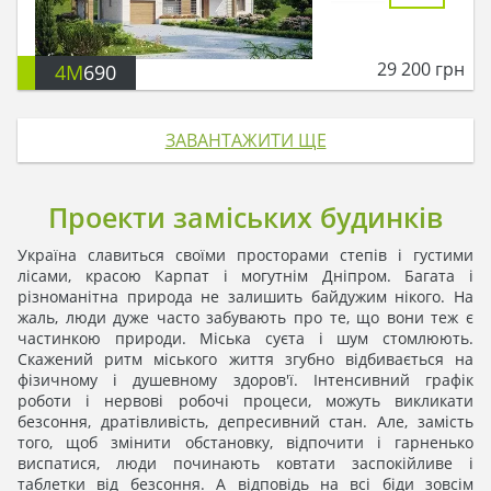
29 200
грн
4M
690
ЗАВАНТАЖИТИ ЩЕ
Проекти заміських будинків
Україна славиться своїми просторами степів і густими
лісами, красою Карпат і могутнім Дніпром. Багата і
різноманітна природа не залишить байдужим нікого. На
жаль, люди дуже часто забувають про те, що вони теж є
частинкою природи. Міська суєта і шум стомлюють.
Скажений ритм міського життя згубно відбивається на
фізичному і душевному здоров'ї. Інтенсивний графік
роботи і нервові робочі процеси, можуть викликати
безсоння, дратівливість, депресивний стан. Але, замість
того, щоб змінити обстановку, відпочити і гарненько
виспатися, люди починають ковтати заспокійливе і
таблетки від безсоння. А відповідь на всі біди зовсім