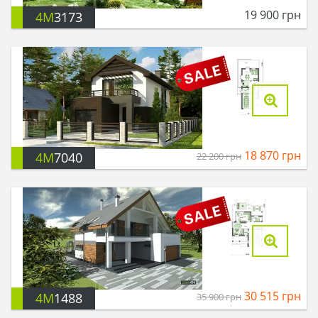
19 900
грн
4M
3173
18 870
грн
4M
7040
22 200
грн
30 515
грн
4M
1488
35 900
грн