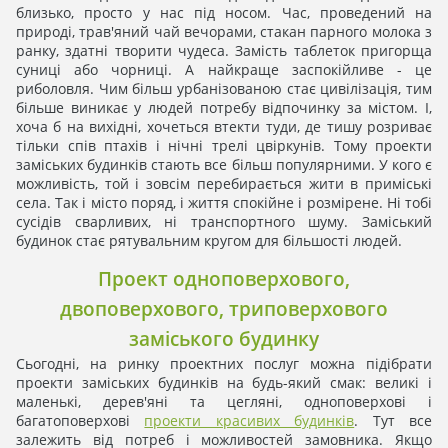
близько, просто у нас під носом. Час, проведений на
природі, трав'яний чай вечорами, стакан парного молока з
ранку, здатні творити чудеса. Замість таблеток пригорща
суниці або чорниці. А найкраще заспокійливе - це
риболовля. Чим більш урбанізованою стає цивілізація, тим
більше виникає у людей потребу відпочинку за містом. І,
хоча б на вихідні, хочеться втекти туди, де тишу розриває
тільки спів птахів і нічні трелі цвіркунів. Тому проекти
заміських будинків стають все більш популярними. У кого є
можливість, той і зовсім перебирається жити в приміські
села. Так і місто поряд, і життя спокійне і розмірене. Ні тобі
сусідів сварливих, ні транспортного шуму. Заміський
будинок стає рятувальним кругом для більшості людей.
Проект одноповерхового,
двоповерхового, триповерхового
заміського будинку
Сьогодні, на ринку проектних послуг можна підібрати
проекти заміських будинків на будь-який смак: великі і
маленькі, дерев'яні та цегляні, одноповерхові і
багатоповерхові
проекти красивих будинків
. Тут все
залежить від потреб і можливостей замовника. Якщо