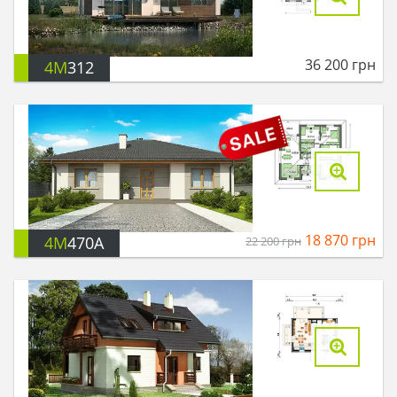
36 200
грн
4M
312
18 870
грн
4M
470A
22 200
грн