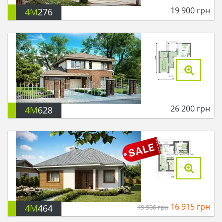
19 900
грн
4M
276
26 200
грн
4M
628
16 915
грн
4M
464
19 900
грн