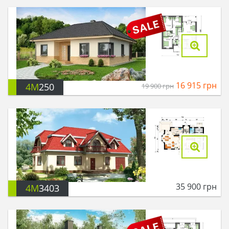
16 915
грн
4M
250
19 900
грн
35 900
грн
4M
3403