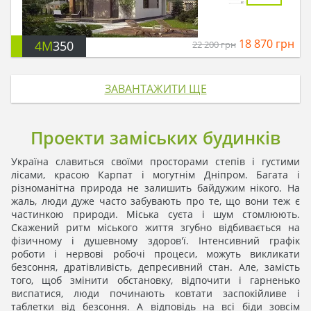
18 870
грн
4M
350
22 200
грн
ЗАВАНТАЖИТИ ЩЕ
Проекти заміських будинків
Україна славиться своїми просторами степів і густими
лісами, красою Карпат і могутнім Дніпром. Багата і
різноманітна природа не залишить байдужим нікого. На
жаль, люди дуже часто забувають про те, що вони теж є
частинкою природи. Міська суєта і шум стомлюють.
Скажений ритм міського життя згубно відбивається на
фізичному і душевному здоров'ї. Інтенсивний графік
роботи і нервові робочі процеси, можуть викликати
безсоння, дратівливість, депресивний стан. Але, замість
того, щоб змінити обстановку, відпочити і гарненько
виспатися, люди починають ковтати заспокійливе і
таблетки від безсоння. А відповідь на всі біди зовсім