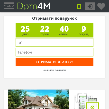
Отримати подарунок
25
22
40
9
днів
годин
хвилин
секунд
Ваші дані захищені