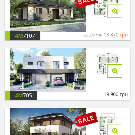
18 870
грн
4M
7107
22 200
грн
19 900
грн
4M
705