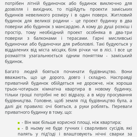
потрібен літній будиночок або будинок виключно для
дозвілля і вихідних, то підійдуть проекти заміських
будинків невеликого розміру і в один поверх. Житловий
будинок для великої родини - це проект будинку в два
поверхи або будинок з мансардою. А кому до душі розкіш і
простір, тому необхідний проект особняка в два-три
поверхи з балконами і терасами. Гарні мисливські
будиночки або будиночки для риболовлі. Такі будуються у
віддалених від міста місцях, біля річки чи в лісі. І все це
розмаїття узагальнюється одним поняттям - заміський
будинок.
Багато людей бояться починати будівництво. Вони
вважають, що це дорого, довго і складно. Насправді
приватний будинок обійдеться не дорожче, ніж хороша
трьох-чотирьох кімнатна квартира в новому будинку,
тільки гроші потрібні не всі відразу, а в міру просування
будівництва. Головне, щоб земля під будівництво була, а
далі діє правило: очі бояться, а руки роблять. Переваги
приватного будинку в тому, що:
- Він має більше корисної площі, ніж квартира;
- В ньому не буде гучних і сварливих сусідів, які
палять у під'їзді і влаштовують нічні сварки за