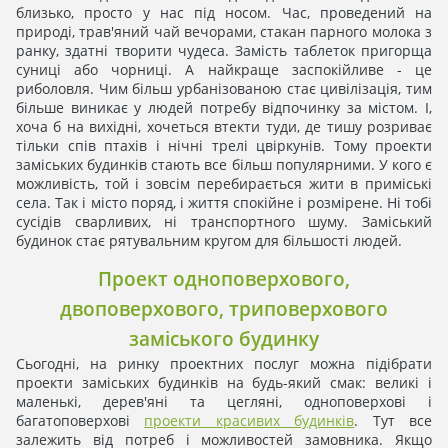
близько, просто у нас під носом. Час, проведений на
природі, трав'яний чай вечорами, стакан парного молока з
ранку, здатні творити чудеса. Замість таблеток пригорща
суниці або чорниці. А найкраще заспокійливе - це
риболовля. Чим більш урбанізованою стає цивілізація, тим
більше виникає у людей потребу відпочинку за містом. І,
хоча б на вихідні, хочеться втекти туди, де тишу розриває
тільки спів птахів і нічні трелі цвіркунів. Тому проекти
заміських будинків стають все більш популярними. У кого є
можливість, той і зовсім перебирається жити в приміські
села. Так і місто поряд, і життя спокійне і розмірене. Ні тобі
сусідів сварливих, ні транспортного шуму. Заміський
будинок стає рятувальним кругом для більшості людей.
Проект одноповерхового,
двоповерхового, триповерхового
заміського будинку
Сьогодні, на ринку проектних послуг можна підібрати
проекти заміських будинків на будь-який смак: великі і
маленькі, дерев'яні та цегляні, одноповерхові і
багатоповерхові
проекти красивих будинків
. Тут все
залежить від потреб і можливостей замовника. Якщо