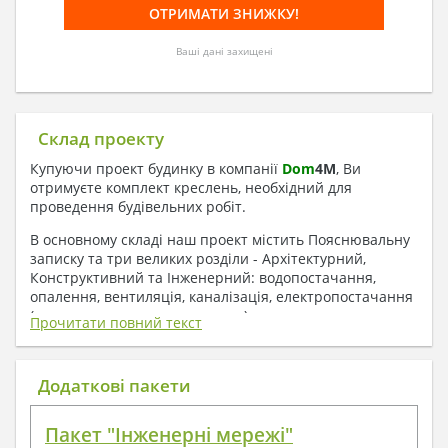
Ваші дані захищені
Склад проекту
Купуючи проект будинку в компанії
Dom
4
M
, Ви
отримуєте комплект креслень, необхідний для
проведення будівельних робіт.
В основному складі наш проект містить Пояснювальну
записку та три великих розділи - Архітектурний,
Конструктивний та Інженерний: водопостачання,
опалення, вентиляція, каналізація, електропостачання
( купується за додаткову плату ).
Прочитати повний текст
1. До складу Архітектурного розділу
входять:
Додаткові пакети
Поверхові плани з експлікацією приміщень
Пакет "Інженерні мережі"
План покрівлі