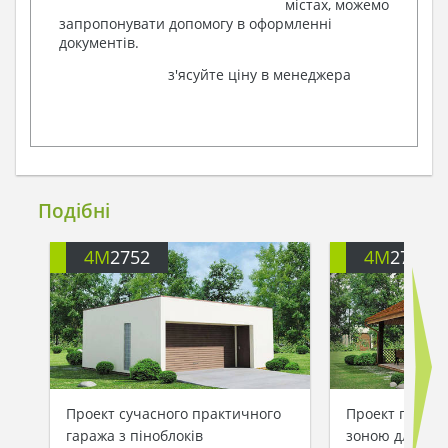
містах, можемо
запропонувати допомогу в оформленні
документів.
з'ясуйте ціну в менеджера
Подібні
4M
2752
4M
2754
Проект сучасного практичного
Проект гаража
гаража з піноблоків
зоною для ба