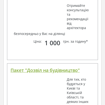
Отримайте
консультацію
та
рекомендації
від
архітектора
безпосередньо у Вас на ділянці
1 000
Ціна:
грн. за годину*
Пакет "Дозвіл на будівництво"
Для тих, хто
будується у
Києві та
Київській
області, та
деяких інших