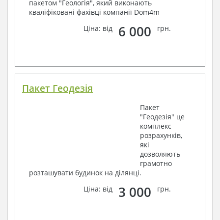
пакетом "Геологія", який виконають
кваліфіковані фахівці компанії Dom4m
6 000
Ціна: від
грн.
Пакет Геодезія
Пакет
"Геодезія" це
комплекс
розрахунків,
які
дозволяють
грамотно
розташувати будинок на ділянці.
3 000
Ціна: від
грн.