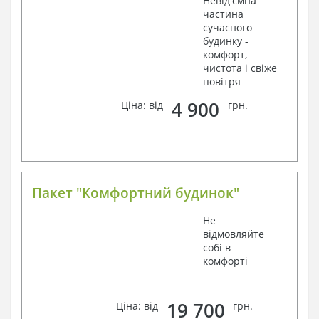
Невід'ємна
частина
сучасного
будинку -
комфорт,
чистота і свіже
повітря
4 900
Ціна: від
грн.
Пакет "Комфортний будинок"
Не
відмовляйте
собі в
комфорті
19 700
Ціна: від
грн.