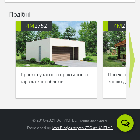
Подібні
4M
2752
4M
2754
Проект сучасного практичного
Проект гаража
гаража з піноблоків
зоною для ба
© 2010-2021 Dom4M. Всі права захищені
Developed by
Ivan Bindyukevych CTO at UAITLAB