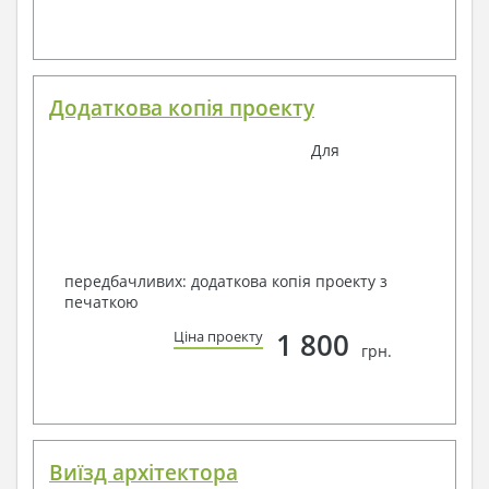
Додаткова копія проекту
Для
передбачливих: додаткова копія проекту з
печаткою
1 800
Ціна проекту
грн.
Виїзд архітектора