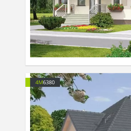
4M
6380