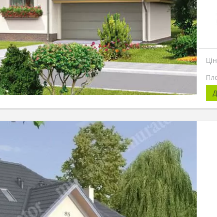
Ці
Пл