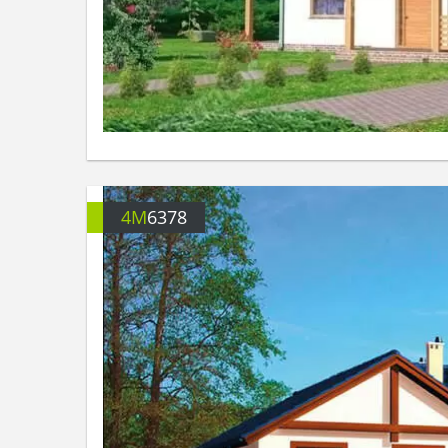
4M
6378