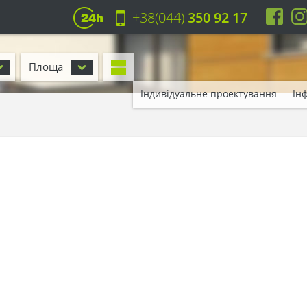
+38(044)
350 92 17
Площа
Індивідуальне проектування
Ін