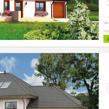
Ці
Пл