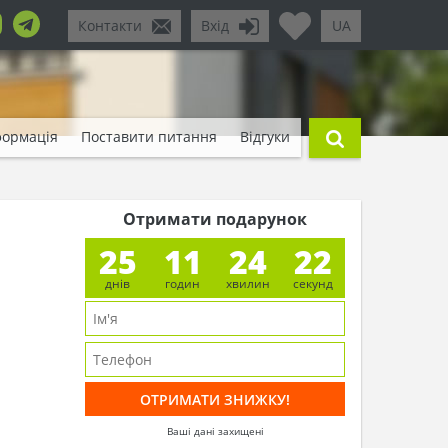
Контакти
Вхід
UA
формація
Поставити питання
Відгуки
Отримати подарунок
25
11
24
20
днів
годин
хвилин
секунд
Ваші дані захищені