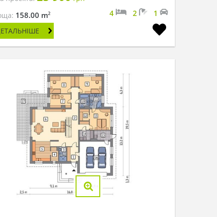
4
2
1
2
158.00 m
оща:
ДЕТАЛЬНІШЕ