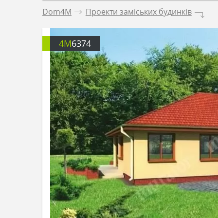
Dom4M
.
Проекти заміських будинків
.
4M
6374