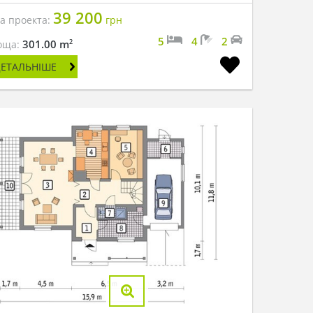
39 200
на проекта:
грн
5
4
2
2
301.00 m
оща:
ДЕТАЛЬНІШЕ