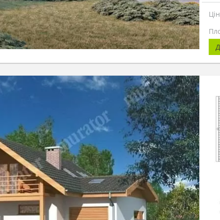
Ці
Пл