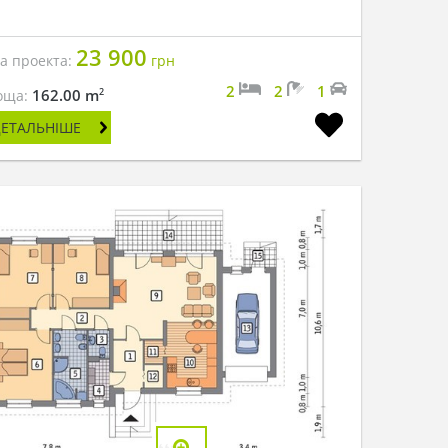
23 900
на проекта:
грн
2
2
1
2
162.00 m
оща:
ДЕТАЛЬНІШЕ