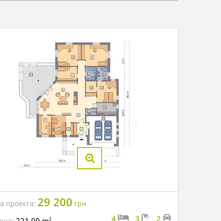
29 200
на проекта:
грн
4
3
2
2
221.00 m
оща: