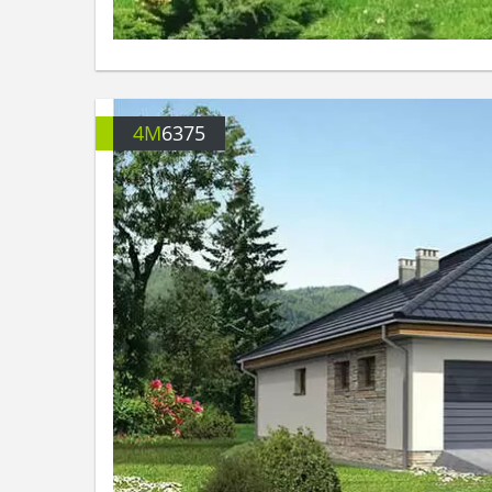
4M
6375