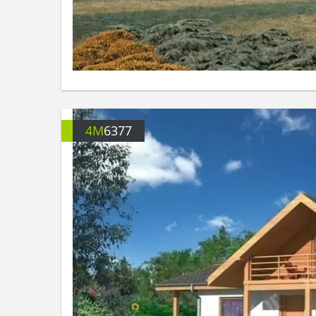
4M
6377