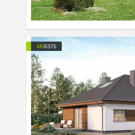
4M
6376