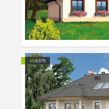
4M
6379