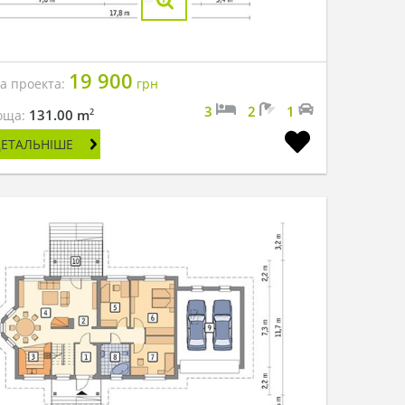
19 900
на проекта:
грн
3
2
1
2
131.00 m
оща:
ДЕТАЛЬНІШЕ