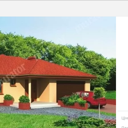
Ці
Пл