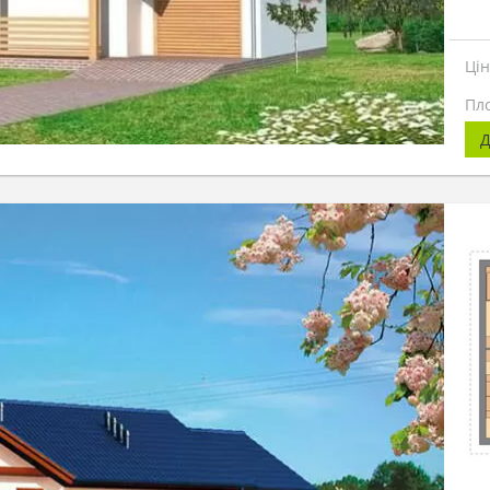
Ці
Пл