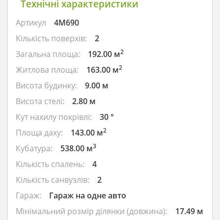
Технічні характеристики
Артикул
4M690
Кількість поверхів:
2
2
Загальна площа:
192.00 м
2
Житлова площа:
163.00 м
Висота будинку:
9.00 м
Висота стелі:
2.80 м
Кут нахилу покрівлі:
30 °
2
Площа даху:
143.00 м
3
Кубатура:
538.00 м
Кількість спалень:
4
Кількість санвузлів:
2
Гараж:
Гараж на одне авто
Мінімальний розмір ділянки (довжина):
17.49 м