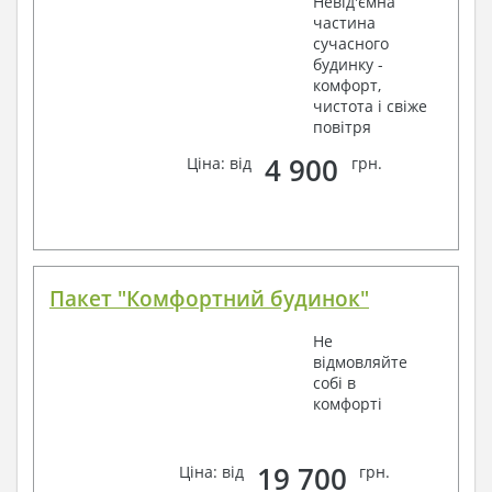
Невід'ємна
частина
сучасного
будинку -
комфорт,
чистота і свіже
повітря
4 900
Ціна: від
грн.
Пакет "Комфортний будинок"
Не
відмовляйте
собі в
комфорті
19 700
Ціна: від
грн.