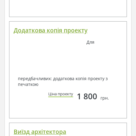
Додаткова копія проекту
Для
передбачливих: додаткова копія проекту з
печаткою
1 800
Ціна проекту
грн.
Виїзд архітектора