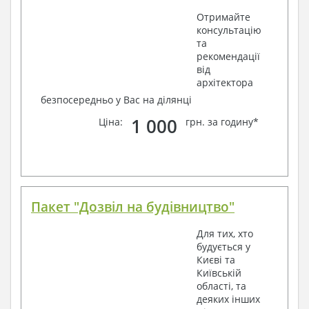
Отримайте
консультацію
та
рекомендації
від
архітектора
безпосередньо у Вас на ділянці
1 000
Ціна:
грн. за годину*
Пакет "Дозвіл на будівництво"
Для тих, хто
будується у
Києві та
Київській
області, та
деяких інших