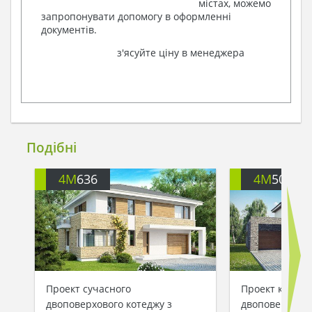
містах, можемо
запропонувати допомогу в оформленні
документів.
з'ясуйте ціну в менеджера
Подібні
4M
636
4M
503
Проект сучасного
Проект класич
двоповерхового котеджу з
двоповерховог