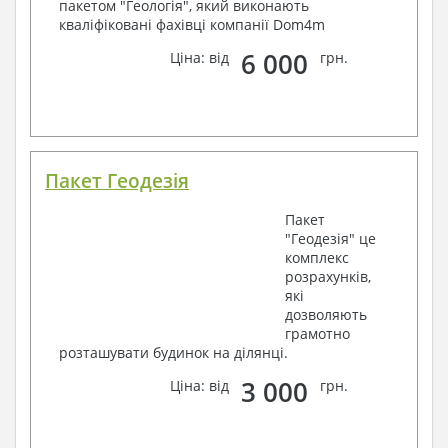
пакетом "Геологія", який виконають
кваліфіковані фахівці компанії Dom4m
6 000
Ціна: від
грн.
Пакет Геодезія
Пакет
"Геодезія" це
комплекс
розрахунків,
які
дозволяють
грамотно
розташувати будинок на ділянці.
3 000
Ціна: від
грн.