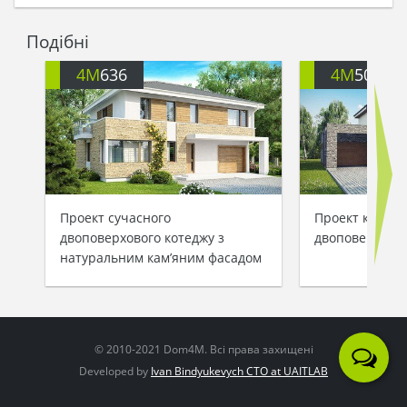
Подібні
4M
636
4M
503
Проект сучасного
Проект класич
двоповерхового котеджу з
двоповерховог
натуральним кам’яним фасадом
© 2010-2021 Dom4M. Всі права захищені
Developed by
Ivan Bindyukevych CTO at UAITLAB