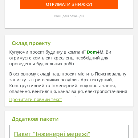
Ваші дані захищені
Склад проекту
Купуючи проект будинку в компанії
Dom
4
M
, Ви
отримуєте комплект креслень, необхідний для
проведення будівельних робіт.
В основному складі наш проект містить Пояснювальну
записку та три великих розділи - Архітектурний,
Конструктивний та Інженерний: водопостачання,
опалення, вентиляція, каналізація, електропостачання
( купується за додаткову плату ).
Прочитати повний текст
1. До складу Архітектурного розділу
входять:
Додаткові пакети
Поверхові плани з експлікацією приміщень
Пакет "Інженерні мережі"
План покрівлі