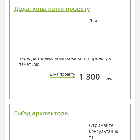
Додаткова копія проекту
Для
передбачливих: додаткова копія проекту з
печаткою
1 800
Ціна проекту
грн.
Виїзд архітектора
Отримайте
консультацію
та