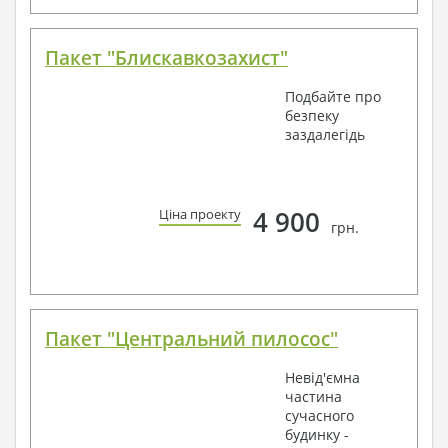
Пакет "Блискавкозахист"
Подбайте про
безпеку
заздалегідь
4 900
Ціна проекту
грн.
Пакет "Центральний пилосос"
Невід'ємна
частина
сучасного
будинку -