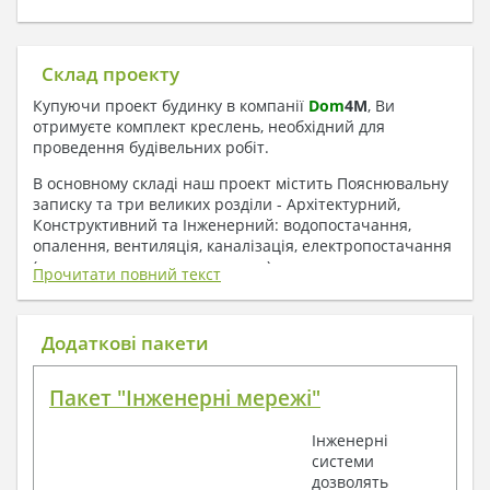
Склад проекту
Купуючи проект будинку в компанії
Dom
4
M
, Ви
отримуєте комплект креслень, необхідний для
проведення будівельних робіт.
В основному складі наш проект містить Пояснювальну
записку та три великих розділи - Архітектурний,
Конструктивний та Інженерний: водопостачання,
опалення, вентиляція, каналізація, електропостачання
( купується за додаткову плату ).
Прочитати повний текст
1. До складу Архітектурного розділу
входять:
Додаткові пакети
Поверхові плани з експлікацією приміщень
Пакет "Інженерні мережі"
План покрівлі
Розрізи та склад конструкцій
Інженерні
Фасади з даними зовнішніх оздоблень
системи
Елементи прорізів – специфікація
дозволять
Дані перемичок – перетин та специфікація