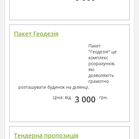
Пакет Геодезія
Пакет
"Геодезія" це
комплекс
розрахунків,
які
дозволяють
грамотно
розташувати будинок на ділянці.
3 000
Ціна: від
грн.
Тендерна пропозиція