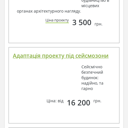
будівництво в
місцевих
органах архітектурного нагляду.
3 500
Ціна проекту
грн.
Адаптація проекту під сейсмозони
Сейсмічно
безпечний
будинок:
надійно, та
гарно
16 200
Ціна: від
грн.