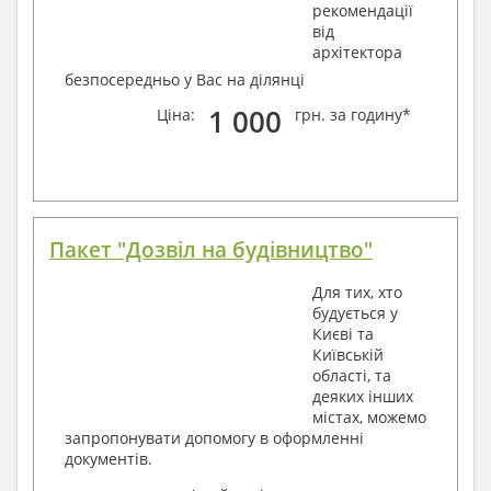
рекомендації
від
архітектора
безпосередньо у Вас на ділянці
1 000
Ціна:
грн. за годину*
Пакет "Дозвіл на будівництво"
Для тих, хто
будується у
Києві та
Київській
області, та
деяких інших
містах, можемо
запропонувати допомогу в оформленні
документів.