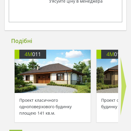
з'ясуйте ціну в менеджера
Подібні
4M
011
4M
011B
Проект класичного
Проект одноп
одноповерхового будинку
будинку з цег
площею 141 кв.м.