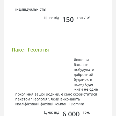
індивідуальність!
150
Ціна: від
грн / м²
Пакет Геологія
Якщо ви
бажаєте
побудувати
добротний
будинок, в
якому буде
жити не одне
покоління вашої родини, є сенс скористатися
пакетом "Геологія", який виконають
кваліфіковані фахівці компанії Dom4m
6 000
Ціна: від
грн.