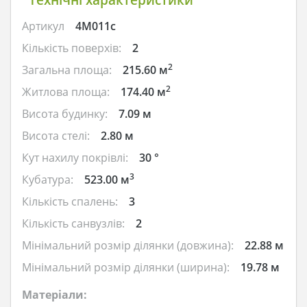
Артикул
4M011c
Кількість поверхів:
2
2
Загальна площа:
215.60 м
2
Житлова площа:
174.40 м
Висота будинку:
7.09 м
Висота стелі:
2.80 м
Кут нахилу покрівлі:
30 °
3
Кубатура:
523.00 м
Кількість спалень:
3
Кількість санвузлів:
2
Мінімальний розмір ділянки (довжина):
22.88 м
Мінімальний розмір ділянки (ширина):
19.78 м
Матеріали: