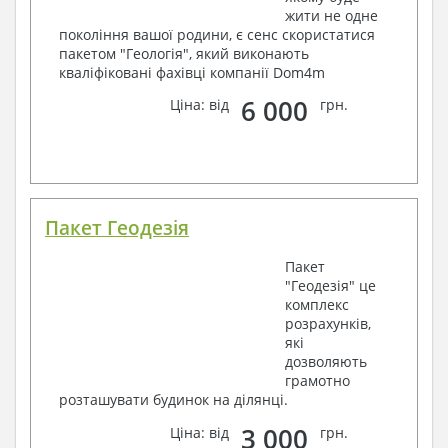
жити не одне
покоління вашої родини, є сенс скористатися
пакетом "Геологія", який виконають
кваліфіковані фахівці компанії Dom4m
6 000
Ціна: від
грн.
Пакет Геодезія
Пакет
"Геодезія" це
комплекс
розрахунків,
які
дозволяють
грамотно
розташувати будинок на ділянці.
3 000
Ціна: від
грн.