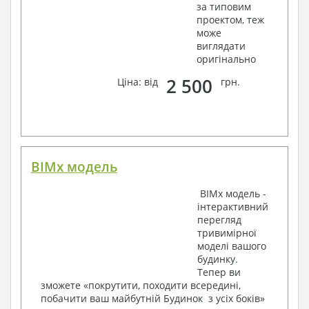
Відомості витрати сталі і бетону
за типовим
проектом, теж
3. Інженерний розділ (купується додатково
може
виглядати
за бажанням):
оригінально
Водопостачання і каналізація
2 500
Ціна: від
грн.
Умовні позначення із загальними даними
Система водопостачання і каналізації
Вузли й специфікація матеріалів
Опалення, вентиляція
Умовні позначення із загальними даними
BIMx модель
Система опалення
Система вентиляції
BIMx модель -
Специфікація матеріалів
інтерактивний
Електротехнічні рішення:
перегляд
тривимірної
Умовні позначення та загальні дані
моделі вашого
Принципова схема ВРУ
будинку.
План мереж освітлення, план силових мереж
Тепер ви
Схема системи рівняння потенціалів
зможете «покрутити, походити всередині,
Схема повторного контуру заземлення
побачити ваш майбутній Будинок з усіх боків»
Специфікація матеріалів