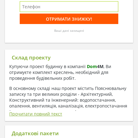
Ваші дані захищені
Склад проекту
Купуючи проект будинку в компанії
Dom
4
M
, Ви
отримуєте комплект креслень, необхідний для
проведення будівельних робіт.
В основному складі наш проект містить Пояснювальну
записку та три великих розділи - Архітектурний,
Конструктивний та Інженерний: водопостачання,
опалення, вентиляція, каналізація, електропостачання
( купується за додаткову плату ).
Прочитати повний текст
1. До складу Архітектурного розділу
входять:
Додаткові пакети