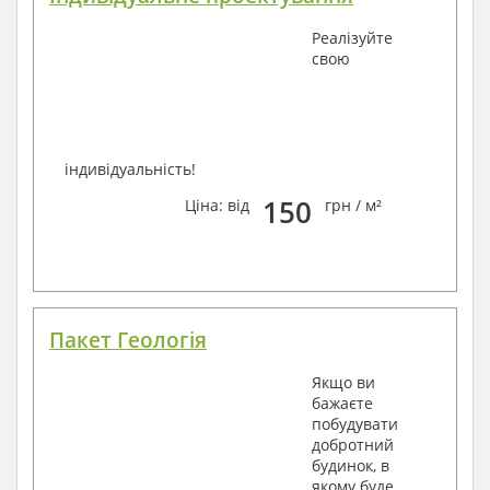
Реалізуйте
свою
індивідуальність!
150
Ціна: від
грн / м²
Пакет Геологія
Якщо ви
бажаєте
побудувати
добротний
будинок, в
якому буде