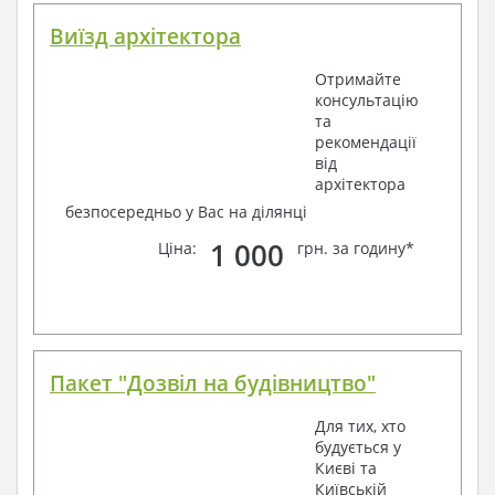
Виїзд архітектора
Отримайте
консультацію
та
рекомендації
від
архітектора
безпосередньо у Вас на ділянці
1 000
Ціна:
грн. за годину*
Пакет "Дозвіл на будівництво"
Для тих, хто
будується у
Києві та
Київській