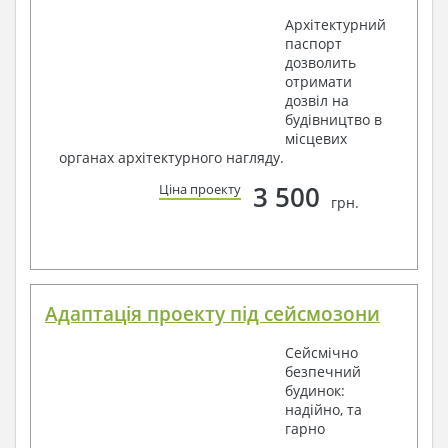
Архітектурний
паспорт
дозволить
отримати
дозвіл на
будівництво в
місцевих
органах архітектурного нагляду.
3 500
Ціна проекту
грн.
Адаптація проекту під сейсмозони
Сейсмічно
безпечний
будинок:
надійно, та
гарно