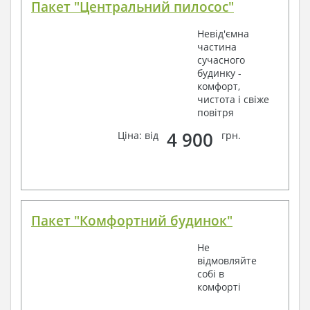
Пакет "Центральний пилосос"
Невід'ємна
частина
сучасного
будинку -
комфорт,
чистота і свіже
повітря
4 900
Ціна: від
грн.
Пакет "Комфортний будинок"
Не
відмовляйте
собі в
комфорті