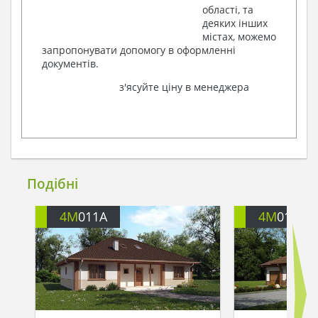
області, та
деяких інших
містах, можемо
запропонувати допомогу в оформленні
документів.
з'ясуйте ціну в менеджера
Подібні
4M
011A
4M
011G