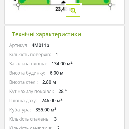
Технічні характеристики
Артикул
4M011b
Кількість поверхів:
1
2
Загальна площа:
134.00 м
Висота будинку:
6.00 м
Висота стелі:
2.80 м
Кут нахилу покрівлі:
28 °
2
Площа даху:
246.00 м
3
Кубатура:
355.00 м
Кількість спалень:
3
Кількість санвузлів:
2