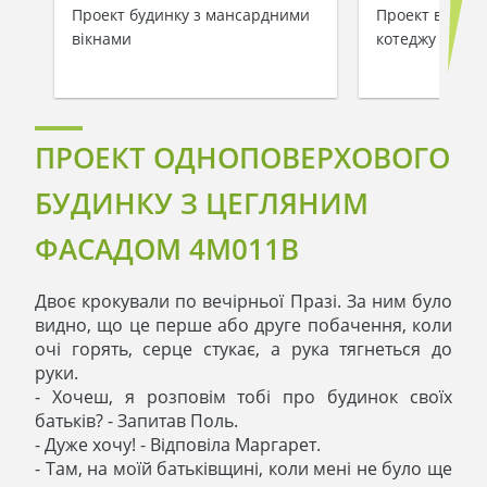
Проект будинку з мансардними
Проект велико
вікнами
котеджу з гар
ПРОЕКТ ОДНОПОВЕРХОВОГО
БУДИНКУ З ЦЕГЛЯНИМ
ФАСАДОМ 4M011B
Двоє крокували по вечірньої Празі. За ним було
видно, що це перше або друге побачення, коли
очі горять, серце стукає, а рука тягнеться до
руки.
- Хочеш, я розповім тобі про будинок своїх
батьків? - Запитав Поль.
- Дуже хочу! - Відповіла Маргарет.
- Там, на моїй батьківщині, коли мені не було ще