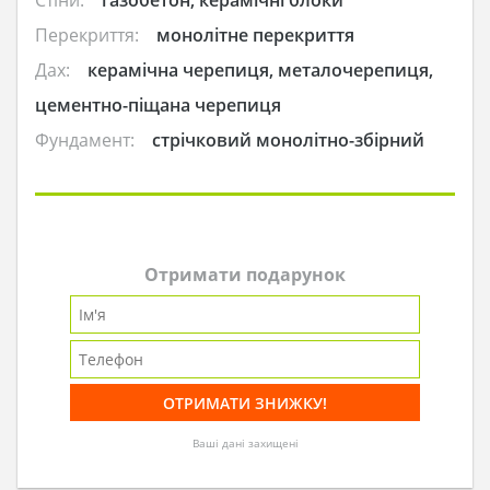
Стіни:
газобетон, керамічні блоки
Перекриття:
монолітне перекриття
Дах:
керамічна черепиця, металочерепиця,
цементно-піщана черепиця
Фундамент:
стрічковий монолітно-збірний
Отримати подарунок
Ваші дані захищені