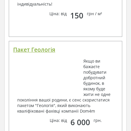
індивідуальність!
150
Ціна: від
грн / м²
Пакет Геологія
Якщо ви
бажаєте
побудувати
добротний
будинок, в
якому буде
жити не одне
покоління вашої родини, є сенс скористатися
пакетом "Геологія", який виконають
кваліфіковані фахівці компанії Dom4m
6 000
Ціна: від
грн.