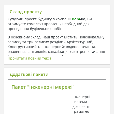
Склад проекту
Купуючи проект будинку в компанії
Dom
4
M
, Ви
отримуєте комплект креслень, необхідний для
проведення будівельних робіт.
В основному складі наш проект містить Пояснювальну
записку та три великих розділи - Архітектурний,
Конструктивний та Інженерний: водопостачання,
опалення, вентиляція, каналізація, електропостачання
( купується за додаткову плату ).
Прочитати повний текст
1. До складу Архітектурного розділу
входять:
Додаткові пакети
Поверхові плани з експлікацією приміщень
Пакет "Інженерні мережі"
План покрівлі
Розрізи та склад конструкцій
Інженерні
Фасади з даними зовнішніх оздоблень
системи
Елементи прорізів – специфікація
дозволять
Дані перемичок – перетин та специфікація
грамотно
Експлікація підлог