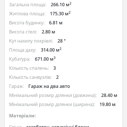
2
Загальна площа:
266.10 м
2
Житлова площа:
175.30 м
Висота будинку:
6.81 м
Висота стелі:
2.80 м
Кут нахилу покрівлі:
28 °
2
Площа даху:
314.00 м
3
Кубатура:
671.00 м
Кількість спалень:
3
Кількість санвузлів:
2
Гараж:
Гараж на два авто
Мінімальний розмір ділянки (довжина):
28.40 м
Мінімальний розмір ділянки (ширина):
19.80 м
Матеріали: