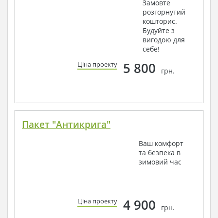
Замовте
розгорнутий
кошторис.
Будуйте з
вигодою для
себе!
5 800
Ціна проекту
грн.
Пакет "Антикрига"
Ваш комфорт
та безпека в
зимовий час
4 900
Ціна проекту
грн.