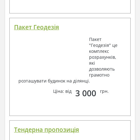
Пакет Геодезія
Пакет
"Геодезія" це
комплекс
розрахунків,
які
дозволяють
грамотно
розташувати будинок на ділянці.
3 000
Ціна: від
грн.
Тендерна пропозиція