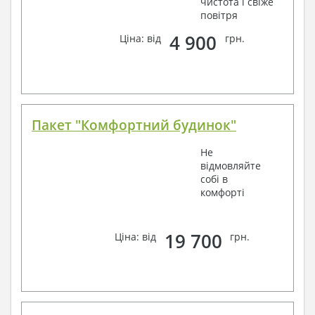
чистота і свіже
повітря
4 900
Ціна: від
грн.
Пакет "Комфортний будинок"
Не
відмовляйте
собі в
комфорті
19 700
Ціна: від
грн.