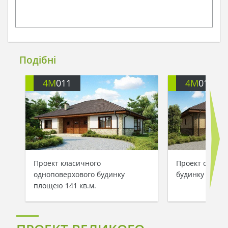
Подібні
4M
011
4M
011B
Проект класичного
Проект одноп
одноповерхового будинку
будинку з цег
площею 141 кв.м.