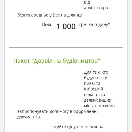
від
архітектора
безпосередньо у Вас на ділянці
1 000
Ціна:
грн. за годину*
Пакет "Дозвіл на будівництво"
Для тих, хто
будується у
Києві та
Київській
області, та
деяких інших
містах, можемо
запропонувати допомогу в оформленні
документів.
з'ясуйте ціну в менеджера