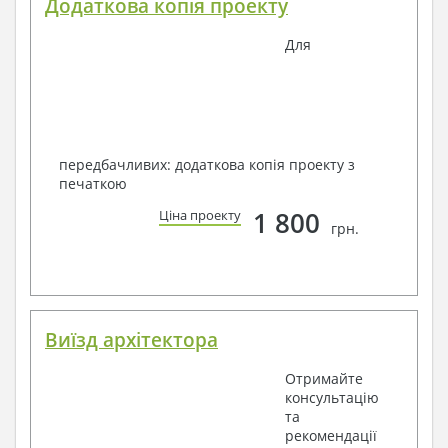
Додаткова копія проекту
Для
передбачливих: додаткова копія проекту з
печаткою
1 800
Ціна проекту
грн.
Виїзд архітектора
Отримайте
консультацію
та
рекомендації