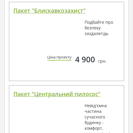
Пакет "Блискавкозахист"
Подбайте про
безпеку
заздалегідь
4 900
Ціна проекту
грн.
Пакет "Центральний пилосос"
Невід'ємна
частина
сучасного
будинку -
комфорт,