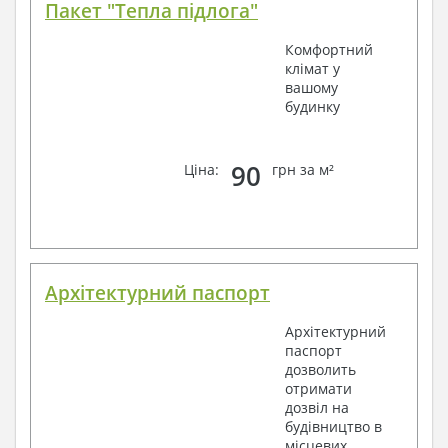
Пакет "Тепла підлога"
Комфортний
клімат у
вашому
будинку
90
Ціна:
грн за м²
Архітектурний паспорт
Архітектурний
паспорт
дозволить
отримати
дозвіл на
будівництво в
місцевих