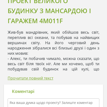
ПРОЕКТ ВЕЛИКОГО
БУДИНКУ З МАНСАРДОЮ І
ГАРАЖЕМ 4M011F
Жив-був мандрівник, який обійшов весь світ,
переплив всі океани, та побував на найвищих
вершинах світу. На його черговий день
народження зібралися всі близькі друзі і один з
них мовив:
- Алекс, ти побачив чимало, можна сказати, що
весь світ біля твоїх ніг. Але ми хочемо, щоб ти
побудував свій будинок на цій кулі, що
нескінченно обертається і яку ти підкорив. Ми
Прочитати повний текст
даруємо тобі проект мальовничого особняка,
великого, світлого, де ти зможеш розмістити всі
свої фото та знахідки. Нехай у тебе буде свій світ
Коментарі
в світі.
Він простягнув Алексу папери, ошатно
перев'язані святковою стрічкою. Іменинник