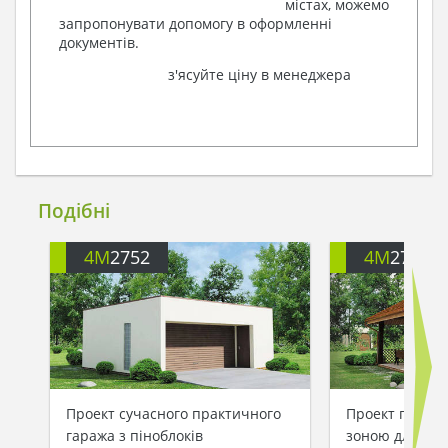
містах, можемо
запропонувати допомогу в оформленні
документів.
з'ясуйте ціну в менеджера
Подібні
4M
2752
4M
2754
Проект сучасного практичного
Проект гаража
гаража з піноблоків
зоною для ба