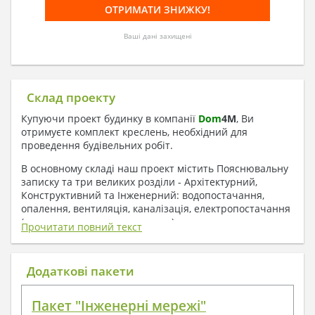
Ваші дані захищені
Склад проекту
Купуючи проект будинку в компанії
Dom
4
M
, Ви
отримуєте комплект креслень, необхідний для
проведення будівельних робіт.
В основному складі наш проект містить Пояснювальну
записку та три великих розділи - Архітектурний,
Конструктивний та Інженерний: водопостачання,
опалення, вентиляція, каналізація, електропостачання
( купується за додаткову плату ).
Прочитати повний текст
1. До складу Архітектурного розділу
входять:
Додаткові пакети
Поверхові плани з експлікацією приміщень
Пакет "Інженерні мережі"
План покрівлі