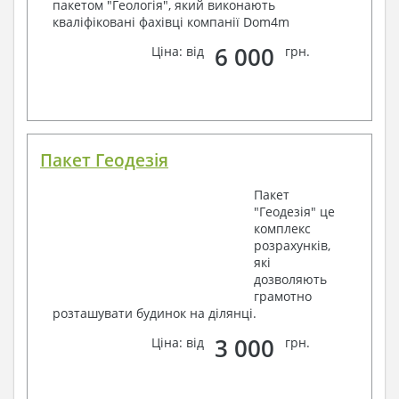
пакетом "Геологія", який виконають
кваліфіковані фахівці компанії Dom4m
6 000
Ціна: від
грн.
Пакет Геодезія
Пакет
"Геодезія" це
комплекс
розрахунків,
які
дозволяють
грамотно
розташувати будинок на ділянці.
3 000
Ціна: від
грн.