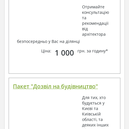
Отримайте
консультацію
та
рекомендації
від
архітектора
безпосередньо у Вас на ділянці
1 000
Ціна:
грн. за годину*
Пакет "Дозвіл на будівництво"
Для тих, хто
будується у
Києві та
Київській
області, та
деяких інших