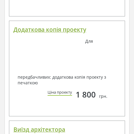
Додаткова копія проекту
Для
передбачливих: додаткова копія проекту з
печаткою
1 800
Ціна проекту
грн.
Виїзд архітектора