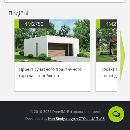
Подібні
4M
2752
4M
2754
Проект сучасного практичного
Проект гаража
гаража з піноблоків
зоною для ба
© 2010-2021 Dom4M. Всі права захищені
Developed by
Ivan Bindyukevych CTO at UAITLAB