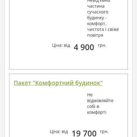
Невід'ємна
частина
сучасного
будинку -
комфорт,
чистота і свіже
повітря
4 900
Ціна: від
грн.
Пакет "Комфортний будинок"
Не
відмовляйте
собі в
комфорті
19 700
Ціна: від
грн.