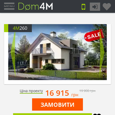
4M
260
16 915
Ціна проекту
19 900
грн
грн
ЗАМОВИТИ