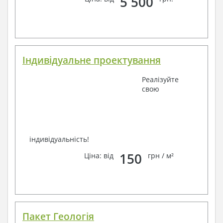
5 500
зв'язку: замовте зворотній дзвінок, viber, e-mail,
телефон –
наші контакти
.
Завжди раді Вам допомогти!
Індивідуальне проектування
Реалізуйте
свою
індивідуальність!
150
Ціна: від
грн / м²
Пакет Геологія