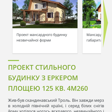
Проект мансардного будинку
Мансардний б
незвичайної форми
габаритами 8 
ПРОЕКТ СТИЛЬНОГО
БУДИНКУ З ЕРКЕРОМ
ПЛОЩЕЮ 125 КВ. 4M260
Жив-був скандинавський Троль. Він завжди мерз
в холодній північній країні, і серед білих снігів
йому хотілося чогось яскравого, незвичайного і