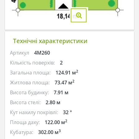
Технічні характеристики
Артикул
4M260
Кількість поверхів:
2
2
Загальна площа:
124.91 м
2
Житлова площа:
73.47 м
Висота будинку:
7.91 м
Висота стелі:
2.80 м
Кут нахилу покрівлі:
32 °
2
Площа даху:
122.00 м
3
Кубатура:
302.00 м