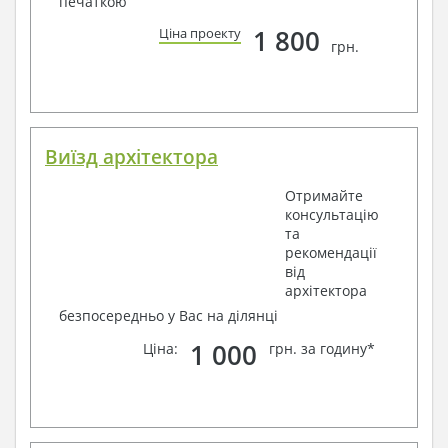
печаткою
1 800
Ціна проекту
грн.
Виїзд архітектора
Отримайте
консультацію
та
рекомендації
від
архітектора
безпосередньо у Вас на ділянці
1 000
Ціна:
грн. за годину*