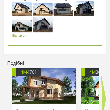
господиня будинку. З будинку на вулицю
повалило приємне тепло, Троль посміхнувся
ґаздині, і та, побачивши його тремтіння на вітрі,
впустила незваного гостя в будинок. Він вдихнув
аромат домашніх пирогів, розглянув вміло
підібрану меблі і вперше за багато років пошуку
щастя нарешті відчув його частинку у себе в
Відповісти
серці: так, воно жило в цьому будинку і було
здатне зігріти його після довгих років пошуків!
Подібні
4M
4701
4M
3617