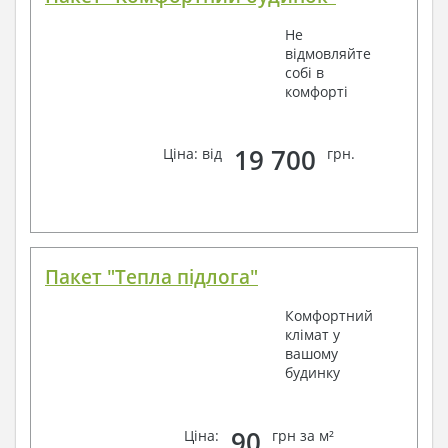
Не
відмовляйте
собі в
комфорті
19 700
Ціна: від
грн.
Пакет "Тепла підлога"
Комфортний
клімат у
вашому
будинку
90
Ціна:
грн за м²