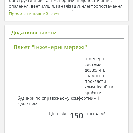
Конструктивний та Інженерний: водопостачання,
опалення, вентиляція, каналізація, електропостачання
( купується за додаткову плату ).
Прочитати повний текст
1. До складу Архітектурного розділу
входять:
Додаткові пакети
Поверхові плани з експлікацією приміщень
Пакет "Інженерні мережі"
План покрівлі
Розрізи та склад конструкцій
Інженерні
Фасади з даними зовнішніх оздоблень
системи
Елементи прорізів – специфікація
дозволять
Дані перемичок – перетин та специфікація
грамотно
Експлікація підлог
прокласти
Обсяги основних будівельних матеріалів
комунікації та
Архітектурні вузли в конструкціях
зробити
2. До складу Конструктивного розділу
будинок по-справжньому комфортним і
сучасним.
входять:
150
Ціна: від
грн за м²
Загальні дані по проекту
Схеми розташування та розрахунки
фундаментів
Елементи каркасу – схеми розташування