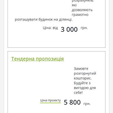
розрахунків,
які
дозволяють
грамотно
розташувати будинок на ділянці.
3 000
Ціна: від
грн.
Тендерна пропозиція
Замовте
розгорнутий
кошторис.
Будуйте з
вигодою для
себе!
5 800
Ціна проекту
грн.