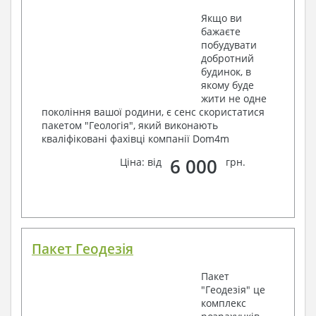
Якщо ви
бажаєте
побудувати
добротний
будинок, в
якому буде
жити не одне
покоління вашої родини, є сенс скористатися
пакетом "Геологія", який виконають
кваліфіковані фахівці компанії Dom4m
6 000
Ціна: від
грн.
Пакет Геодезія
Пакет
"Геодезія" це
комплекс