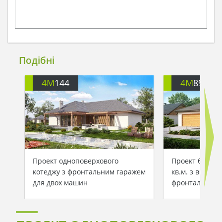
Подібні
4M
144
4M
896
Проект одноповерхового
Проект будин
котеджу з фронтальним гаражем
кв.м. з висту
для двох машин
фронтальним 