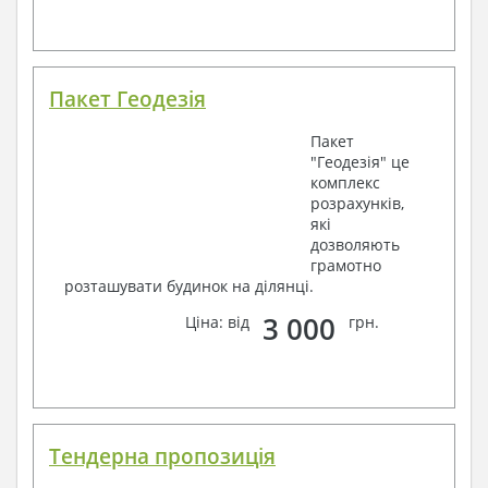
Пакет Геодезія
Пакет
"Геодезія" це
комплекс
розрахунків,
які
дозволяють
грамотно
розташувати будинок на ділянці.
3 000
Ціна: від
грн.
Тендерна пропозиція