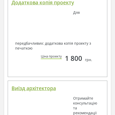
Додаткова копія проекту
Для
передбачливих: додаткова копія проекту з
печаткою
1 800
Ціна проекту
грн.
Виїзд архітектора
Отримайте
консультацію
та
рекомендації