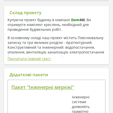
Склад проекту
Купуючи проект будинку в компанії
Dom
4
M
, Ви
отримуєте комплект креслень, необхідний для
проведення будівельних робіт.
В основному складі наш проект містить Пояснювальну
записку та три великих розділи - Архітектурний,
Конструктивний та Інженерний: водопостачання,
опалення, вентиляція, каналізація, електропостачання
( купується за додаткову плату ).
Прочитати повний текст
1. До складу Архітектурного розділу
входять:
Додаткові пакети
Поверхові плани з експлікацією приміщень
Пакет "Інженерні мережі"
План покрівлі
Розрізи та склад конструкцій
Інженерні
Фасади з даними зовнішніх оздоблень
системи
Елементи прорізів – специфікація
дозволять
Дані перемичок – перетин та специфікація
грамотно
Експлікація підлог