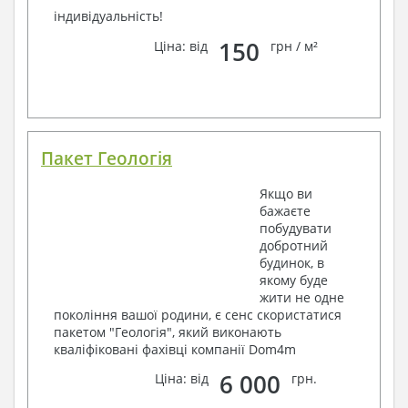
індивідуальність!
150
Ціна: від
грн / м²
Пакет Геологія
Якщо ви
бажаєте
побудувати
добротний
будинок, в
якому буде
жити не одне
покоління вашої родини, є сенс скористатися
пакетом "Геологія", який виконають
кваліфіковані фахівці компанії Dom4m
6 000
Ціна: від
грн.