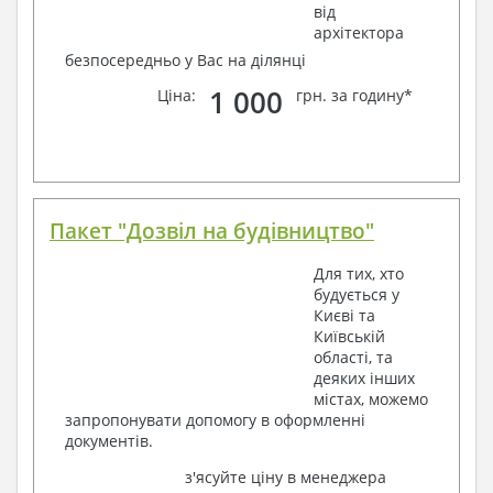
від
архітектора
безпосередньо у Вас на ділянці
1 000
Ціна:
грн. за годину*
Пакет "Дозвіл на будівництво"
Для тих, хто
будується у
Києві та
Київській
області, та
деяких інших
містах, можемо
запропонувати допомогу в оформленні
документів.
з'ясуйте ціну в менеджера