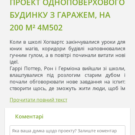
ПРОЕКТ ОДНОПОВЕРХОВОГО
БУДИНКУ З ГАРАЖЕМ, НА
200 M² 4M502
Коли в школі Хогвартс закінчувалися уроки для
юних магів, коридори будівлі наповнювалися
гучним гулом, а в повітрі починали витати нові
ідеї.
Гаррі Поттер, Рон і Герміона вийшли зі школи,
влаштувалися під розлогим старим дубом і
почали обговорювати нове завдання на іспит:
створити щось, де зможуть жити люди, щоб їм
було там затишно і комфортно.
Прочитати повний текст
- Пропоную створити нову планету, де оселяться
люди! - сказала Герміона.
- Герміона, це ми будемо проходити по
Коментарі
астрономії. Пропоную створити будинок для
однієї сім'ї. З вбудованим гаражем: адже люди
ще не навчилися переміщатися в просторі за