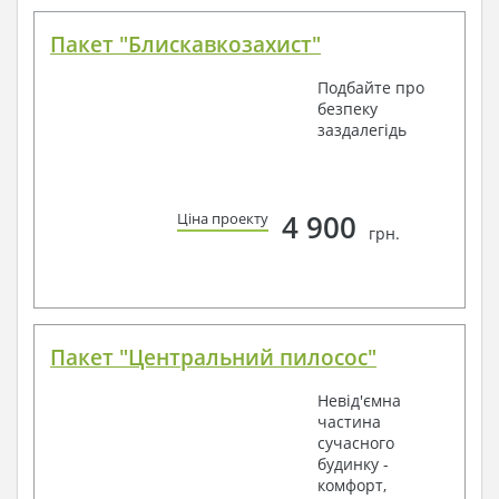
Пакет "Блискавкозахист"
Подбайте про
безпеку
заздалегідь
4 900
Ціна проекту
грн.
Пакет "Центральний пилосос"
Невід'ємна
частина
сучасного
будинку -
комфорт,