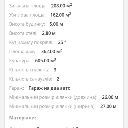
2
Загальна площа:
208.00 м
2
Житлова площа:
162.00 м
Висота будинку:
5.00 м
Висота стелі:
2.80 м
Кут нахилу покрівлі:
25 °
2
Площа даху:
362.00 м
3
Кубатура:
605.00 м
Кількість спалень:
3
Кількість санвузлів:
2
Гараж:
Гараж на два авто
Мінімальний розмір ділянки (довжина):
26.00 м
Мінімальний розмір ділянки (ширина):
27.00 м
Матеріали: