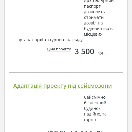
Архітектурний
паспорт
дозволить
отримати
дозвіл на
будівництво в
місцевих
органах архітектурного нагляду.
3 500
Ціна проекту
грн.
Адаптація проекту під сейсмозони
Сейсмічно
безпечний
будинок:
надійно, та
гарно