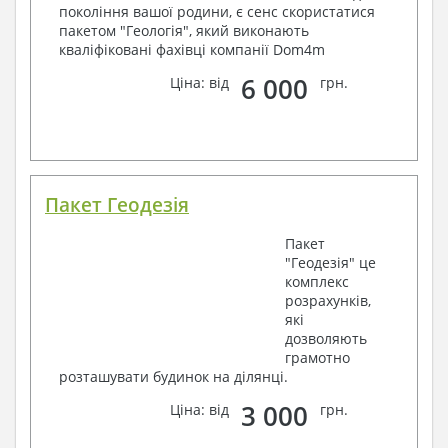
покоління вашої родини, є сенс скористатися
пакетом "Геологія", який виконають
кваліфіковані фахівці компанії Dom4m
6 000
Ціна: від
грн.
Пакет Геодезія
Пакет
"Геодезія" це
комплекс
розрахунків,
які
дозволяють
грамотно
розташувати будинок на ділянці.
3 000
Ціна: від
грн.