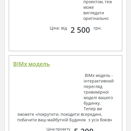
проектом, теж
3. Інженерний розділ (купується додатково
може
виглядати
за бажанням):
оригінально
Водопостачання і каналізація
2 500
Ціна: від
грн.
Умовні позначення із загальними даними
Система водопостачання і каналізації
Вузли й специфікація матеріалів
Опалення, вентиляція
Умовні позначення із загальними даними
BIMx модель
Система опалення
Система вентиляції
BIMx модель -
Специфікація матеріалів
інтерактивний
Електротехнічні рішення:
перегляд
тривимірної
Умовні позначення та загальні дані
моделі вашого
Принципова схема ВРУ
будинку.
План мереж освітлення, план силових мереж
Тепер ви
Схема системи рівняння потенціалів
зможете «покрутити, походити всередині,
Схема повторного контуру заземлення
побачити ваш майбутній Будинок з усіх боків»
Специфікація матеріалів
Термін виготовлення проекту будинку становить від 7
Ціна проекту