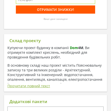
Ваші дані захищені
Склад проекту
Купуючи проект будинку в компанії
Dom
4
M
, Ви
отримуєте комплект креслень, необхідний для
проведення будівельних робіт.
В основному складі наш проект містить Пояснювальну
записку та три великих розділи - Архітектурний,
Конструктивний та Інженерний: водопостачання,
опалення, вентиляція, каналізація, електропостачання
( купується за додаткову плату ).
Прочитати повний текст
1. До складу Архітектурного розділу
входять:
Додаткові пакети
Поверхові плани з експлікацією приміщень