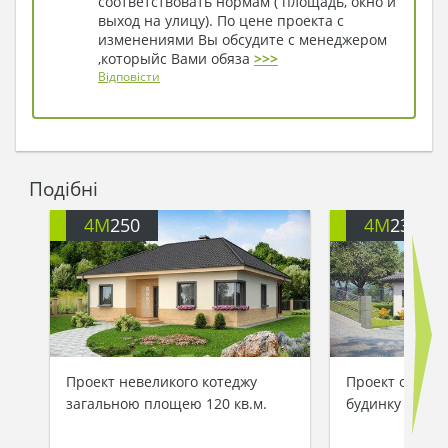
соответствовать нормам ( площадь, окно и
выход на улицу). По цене проекта с
изменениями Вы обсудите с менеджером
,которыйс Вами обяза
>>>
Відповісти
Подібні
4M
250
4M
230
Проект невеликого котеджу
Проект одноп
загальною площею 120 кв.м.
будинку 116 m