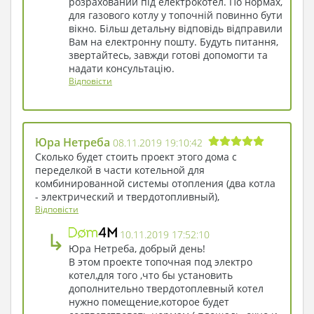
розрахований під електрокотел. По нормах,
Шурик посміхнувся і зник, залишивши Ягу
для газового котлу у топочній повинно бути
наодинці з новими планами на життя ...
вікно. Більш детальну відповідь відправили
Вам на електронну пошту. Будуть питання,
звертайтесь, завжди готові допомогти та
надати консультацію.
Відповісти
Юра Нeтрeба
08.11.2019 19:10:42
Сколько будет стоить проект этого дома с
переделкой в части котельной для
комбинированной системы отопления (два котла
- электрический и твердотопливный),
Відповісти
↳
10.11.2019 17:52:10
Юра Нeтрeба, добрый день!
В этом проекте топочная под электро
котел,для того ,что бы установить
дополнительно твердотоплевный котел
нужно помещение,которое будет