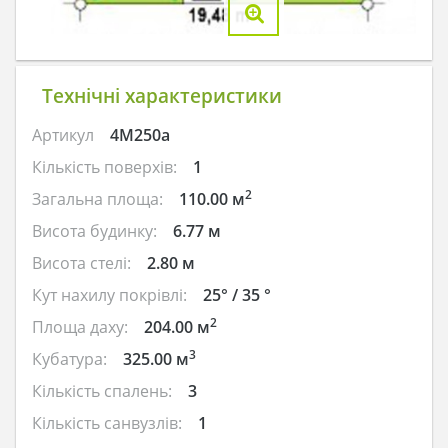
Технічні характеристики
Артикул
4M250a
Кількість поверхів:
1
2
Загальна площа:
110.00 м
Висота будинку:
6.77 м
Висота стелі:
2.80 м
Кут нахилу покрівлі:
25° / 35 °
2
Площа даху:
204.00 м
3
Кубатура:
325.00 м
Кількість спалень:
3
Кількість санвузлів:
1