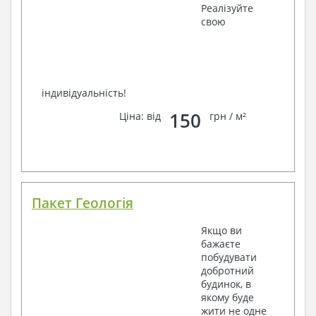
Реалізуйте
свою
індивідуальність!
150
Ціна: від
грн / м²
Пакет Геологія
Якщо ви
бажаєте
побудувати
добротний
будинок, в
якому буде
жити не одне