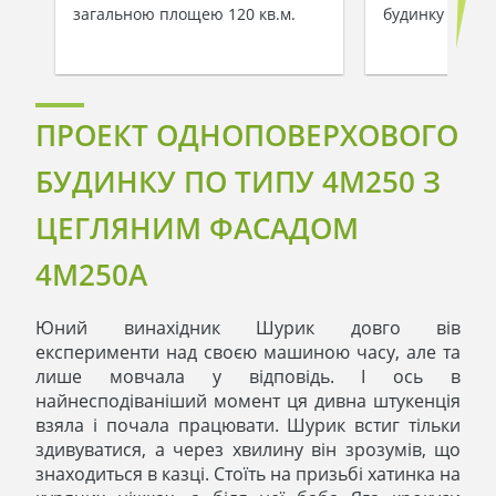
загальною площею 120 кв.м.
будинку 116 m
ПРОЕКТ ОДНОПОВЕРХОВОГО
БУДИНКУ ПО ТИПУ 4M250 З
ЦЕГЛЯНИМ ФАСАДОМ
4M250A
Юний винахідник Шурик довго вів
експерименти над своєю машиною часу, але та
лише мовчала у відповідь. І ось в
найнесподіваніший момент ця дивна штукенція
взяла і почала працювати. Шурик встиг тільки
здивуватися, а через хвилину він зрозумів, що
знаходиться в казці. Стоїть на призьбі хатинка на