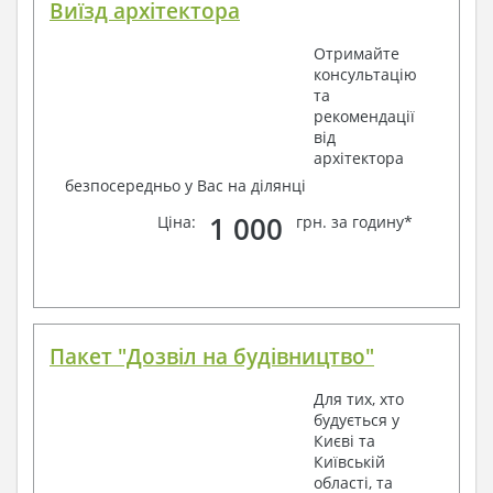
Виїзд архітектора
Отримайте
консультацію
та
рекомендації
від
архітектора
безпосередньо у Вас на ділянці
1 000
Ціна:
грн. за годину*
Пакет "Дозвіл на будівництво"
Для тих, хто
будується у
Києві та
Київській
області, та