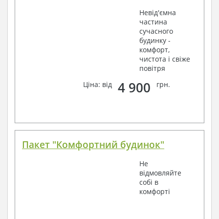
Невід'ємна
частина
сучасного
будинку -
комфорт,
чистота і свіже
повітря
4 900
Ціна: від
грн.
Пакет "Комфортний будинок"
Не
відмовляйте
собі в
комфорті