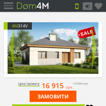
4M
314V
16 915
Ціна проекту
19 900
грн
грн
ЗАМОВИТИ