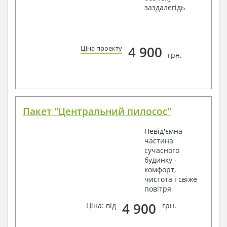
заздалегідь
4 900
Ціна проекту
грн.
Пакет "Центральний пилосос"
Невід'ємна
частина
сучасного
будинку -
комфорт,
чистота і свіже
повітря
4 900
Ціна: від
грн.