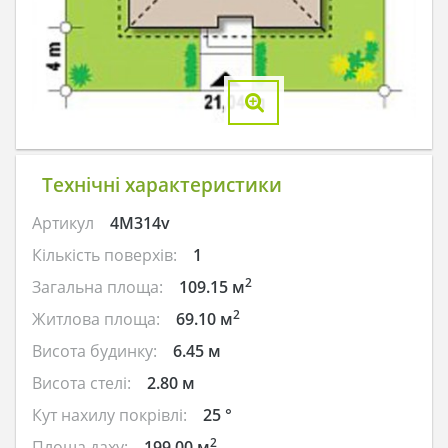
Технічні характеристики
Артикул
4M314v
Кількість поверхів:
1
2
Загальна площа:
109.15 м
2
Житлова площа:
69.10 м
Висота будинку:
6.45 м
Висота стелі:
2.80 м
Кут нахилу покрівлі:
25 °
2
Площа даху:
199.00 м