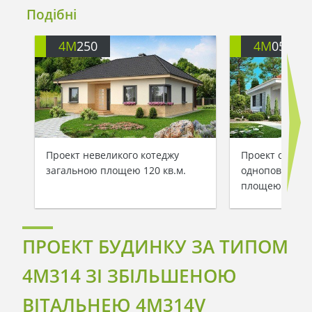
Подібні
4M
250
4M
057
Проект невеликого котеджу
Проект світлог
загальною площею 120 кв.м.
одноповерхово
площею 90 кв.
ПРОЕКТ БУДИНКУ ЗА ТИПОМ
4M314 ЗІ ЗБІЛЬШЕНОЮ
ВІТАЛЬНЕЮ 4M314V