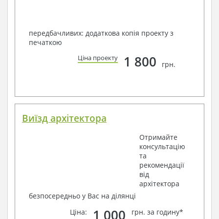
передбачливих: додаткова копія проекту з
печаткою
1 800
Ціна проекту
грн.
Виїзд архітектора
Отримайте
консультацію
та
рекомендації
від
архітектора
безпосередньо у Вас на ділянці
1 000
Ціна:
грн. за годину*