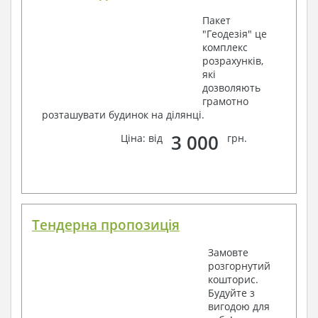
Пакет
"Геодезія" це
комплекс
розрахунків,
які
дозволяють
грамотно
розташувати будинок на ділянці.
3 000
Ціна: від
грн.
Тендерна пропозиція
Замовте
розгорнутий
кошторис.
Будуйте з
вигодою для