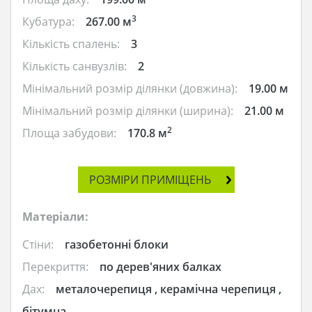
3
Кубатура:
267.00 м
Кількість спалень:
3
Кількість санвузлів:
2
Мінімальний розмір ділянки (довжина):
19.00 м
Мінімальний розмір ділянки (ширина):
21.00 м
2
Площа забудови:
170.8 м
РОЗМІРИ ПРИМІЩЕНЬ
Матеріали:
Стіни:
газобетонні блоки
Перекриття:
по дерев'яних балках
Дах:
металочерепиця , керамічна черепиця ,
бітумна