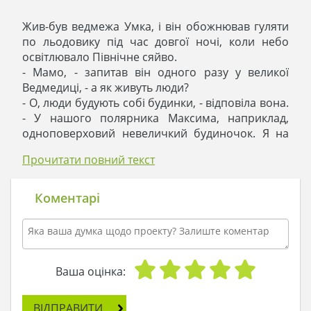
Жив-був ведмежа Умка, і він обожнював гуляти
по льодовику під час довгої ночі, коли небо
освітлювало Північне сяйво.
- Мамо, - запитав він одного разу у великої
Ведмедиці, - а як живуть люди?
- О, люди будують собі будинки, - відповіла вона.
- У нашого полярника Максима, наприклад,
одноповерховий невеличкий будиночок. Я на
фотографіях побачила, коли в вікно намету
Прочитати повний текст
дивилася. Видовище, треба відмітити, цікаве:
така собі акуратна будова, що прикрашає собою
місцевість. У будинку живе вся сім'я Максима,
Коментарі
чекає його з експедиції. Судячи з їх усміхнених
облич, вони щасливі.
- Тому що у них є такий будиночок? - Запитав
Умка.
- І тому теж, - розсміялася Ведмедиця.
Ваша оцінка:
- А може, і нам на льодовику будиночок такий
побудувати?
ВІДПРАВИТИ