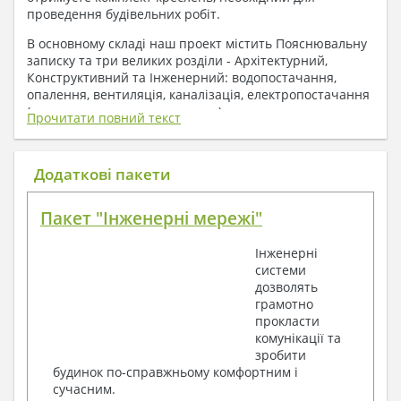
проведення будівельних робіт.
В основному складі наш проект містить Пояснювальну
записку та три великих розділи - Архітектурний,
Конструктивний та Інженерний: водопостачання,
опалення, вентиляція, каналізація, електропостачання
( купується за додаткову плату ).
Прочитати повний текст
1. До складу Архітектурного розділу
входять:
Додаткові пакети
Поверхові плани з експлікацією приміщень
Пакет "Інженерні мережі"
План покрівлі
Розрізи та склад конструкцій
Інженерні
Фасади з даними зовнішніх оздоблень
системи
Елементи прорізів – специфікація
дозволять
Дані перемичок – перетин та специфікація
грамотно
Експлікація підлог
прокласти
Обсяги основних будівельних матеріалів
комунікації та
Архітектурні вузли в конструкціях
зробити
2. До складу Конструктивного розділу
будинок по-справжньому комфортним і
сучасним.
входять: