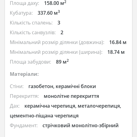
2
Площа даху:
158.00 м
3
Кубатура:
337.60 м
Кількість спалень:
3
Кількість санвузлів:
2
Мінімальний розмір ділянки (довжина):
16.84 м
Мінімальний розмір ділянки (ширина):
18.74 м
2
Площа забудови:
89 м
Матеріали:
Стіни:
газобетон, керамічні блоки
Перекриття:
монолітне перекриття
Дах:
керамічна черепиця, металочерепиця,
цементно-піщана черепиця
Фундамент:
стрічковий монолітно-збірний