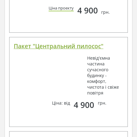
4 900
Ціна проекту
грн.
Пакет "Центральний пилосос"
Невід'ємна
частина
сучасного
будинку -
комфорт,
чистота і свіже
повітря
4 900
Ціна: від
грн.