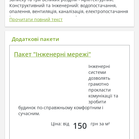
Конструктивний та Інженерний: водопостачання,
опалення, вентиляція, каналізація, електропостачання
( купується за додаткову плату ).
Прочитати повний текст
1. До складу Архітектурного розділу
входять:
Додаткові пакети
Поверхові плани з експлікацією приміщень
Пакет "Інженерні мережі"
План покрівлі
Розрізи та склад конструкцій
Інженерні
Фасади з даними зовнішніх оздоблень
системи
Елементи прорізів – специфікація
дозволять
Дані перемичок – перетин та специфікація
грамотно
Експлікація підлог
прокласти
Обсяги основних будівельних матеріалів
комунікації та
Архітектурні вузли в конструкціях
зробити
2. До складу Конструктивного розділу
будинок по-справжньому комфортним і
сучасним.
входять:
150
Ціна: від
грн за м²
Загальні дані по проекту
Схеми розташування та розрахунки
фундаментів