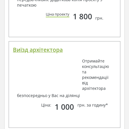
печаткою
1 800
Ціна проекту
грн.
Виїзд архітектора
Отримайте
консультацію
та
рекомендації
від
архітектора
безпосередньо у Вас на ділянці
1 000
Ціна:
грн. за годину*