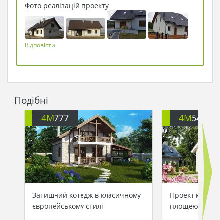
Попелюшка.
Фото реалізацій проекту
- Тепер іди до себе в новий будинок, макіяж
поправляй і Принца чекай: він вже не за горами!
- Повчала мудра Фея і зникла, залишивши
переповнену радістю Попелюшку біля нового
Відповісти
будиночка ...
Подібні
4M
777
4M
540
Затишний котедж в класичному
Проект мансар
європейському стилі
площею 126 кв