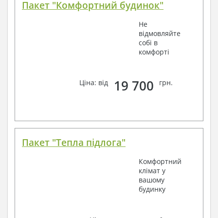
Пакет "Комфортний будинок"
Не
відмовляйте
собі в
комфорті
19 700
Ціна: від
грн.
Пакет "Тепла підлога"
Комфортний
клімат у
вашому
будинку