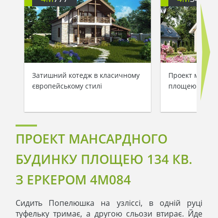
Затишний котедж в класичному
Проект мансар
європейському стилі
площею 126 кв
ПРОЕКТ МАНСАРДНОГО
БУДИНКУ ПЛОЩЕЮ 134 КВ.
З ЕРКЕРОМ 4M084
Сидить Попелюшка на узліссі, в одній руці
туфельку тримає, а другою сльози втирає. Йде