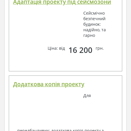
Адаптація проекту під сейсмозони
Сейсмічно
безпечний
будинок:
надійно, та
гарно
16 200
Ціна: від
грн.
Додаткова копія проекту
Для
передбачливих: додаткова копія проекту з