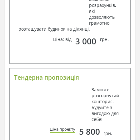
розрахунків,
які
дозволяють
грамотно
розташувати будинок на ділянці.
3 000
Ціна: від
грн.
Тендерна пропозиція
Замовте
розгорнутий
кошторис.
Будуйте з
вигодою для
себе!
5 800
Ціна проекту
грн.