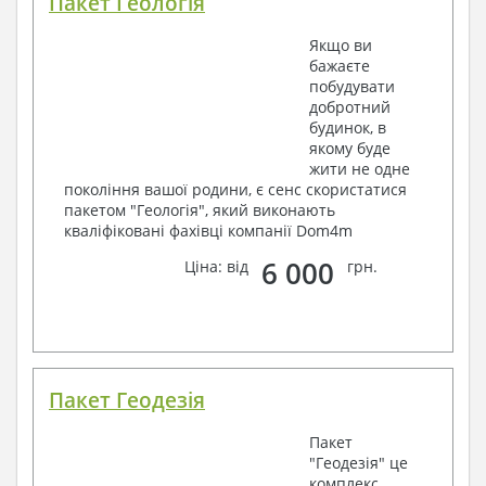
Пакет Геологія
Якщо ви
бажаєте
побудувати
добротний
будинок, в
якому буде
жити не одне
покоління вашої родини, є сенс скористатися
пакетом "Геологія", який виконають
кваліфіковані фахівці компанії Dom4m
6 000
Ціна: від
грн.
Пакет Геодезія
Пакет
"Геодезія" це
комплекс