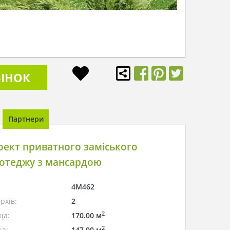
ІНОК
Партнери
ект приватного заміського
котеджу з мансардою
4M462
рхів:
2
2
ща:
170.00 м
2
а:
147.00 м