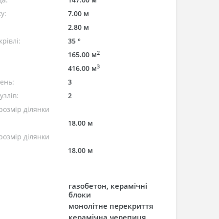
у:
7.00 м
2.80 м
рівлі:
35 °
2
165.00 м
3
416.00 м
лень:
3
узлів:
2
розмір ділянки
18.00 м
розмір ділянки
18.00 м
газобетон, керамічні
блоки
монолітне перекриття
керамічна черепиця,