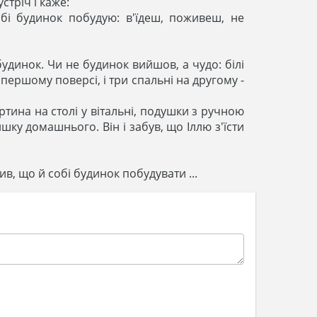
тріч і каже:
обі будинок побудую: в'їдеш, поживеш, не
динок. Чи не будинок вийшов, а чудо: білі
 першому поверсі, і три спальні на другому -
ртина на столі у вітальні, подушки з ручною
шку домашнього. Він і забув, що Іллю з'їсти
тив, що й собі будинок побудувати ...