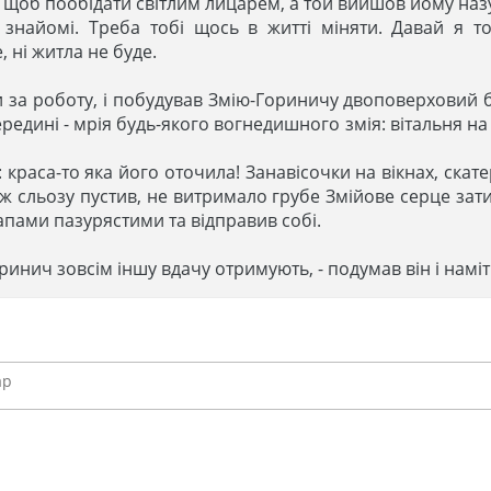
щоб пообідати світлим лицарем, а той вийшов йому назус
 знайомі. Треба тобі щось в житті міняти. Давай я т
е, ні житла не буде.
за роботу, і побудував Змію-Гориничу двоповерховий бу
редині - мрія будь-якого вогнедишного змія: вітальня на
 краса-то яка його оточила! Занавісочки на вікнах, скате
ж сльозу пустив, не витримало грубе Змійове серце зати
апами пазурястими та відправив собі.
 Горинич зовсім іншу вдачу отримують, - подумав він і намі