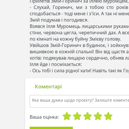
Прилетів Змій-Горинич за Іллею Муромцем, 
- Слухай, Горинич, ми з тобою сто років
сподобається - тоді мене і з'їси. А так ні мен
Змій подумав і погодився.
Взявся Ілля Муромець лицарськими руками 
стіни, червона цегла, черепичний дах. А все
по кімнаті на кожну буйну Змієву голову.
Увійшов Змій-Горинич в будинок, і зойкнув:
вишивкою в кожній спальні! Він від щастя а
хотів: подякував лицарю сердечно, обняв л
Ілля йде і посміхається:
- Ось тобі і сила рідної хати! Навіть такі як
Коментарі
Ваша оцінка: