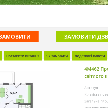
ЗАМОВИТИ
ЗАМОВИТИ ДЗВ
Поставити питання
Як замовити
Додаткові пакети
4M462 Про
світлого 
Артикул
Кількість пове
Загальна пло
Житлова площ