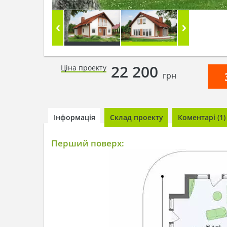
22 200
Ціна проекту
грн
Інформація
Склад проекту
Коментарі (1)
Перший поверх: