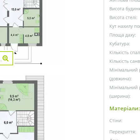
Висота будинк
Висота стелі:
Кут нахилу пок
Площа даху:
Кубатура:
Кількість спа
Кількість санв
Мінімальний 
(довжина):
Мінімальний 
(ширина):
Матеріали:
Стіни:
Перекриття: