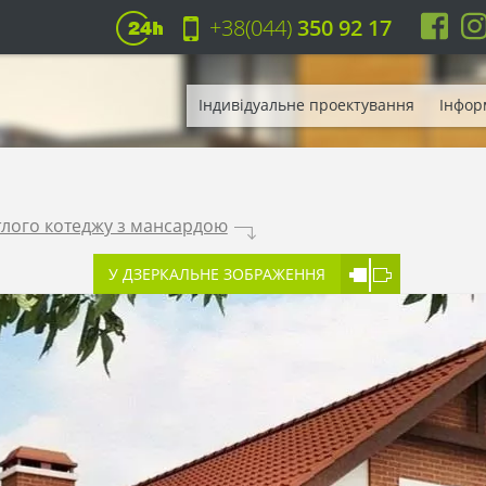
+38(044)
350 92 17
Індивідуальне проектування
Інфор
тлого котеджу з мансардою
.
У ДЗЕРКАЛЬНЕ ЗОБРАЖЕННЯ