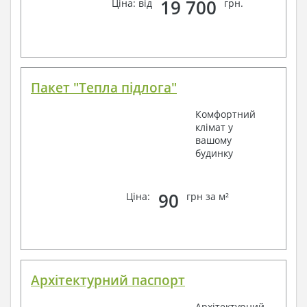
19 700
Ціна: від
грн.
Пакет "Тепла підлога"
Комфортний
клімат у
вашому
будинку
90
Ціна:
грн за м²
Архітектурний паспорт
Архітектурний