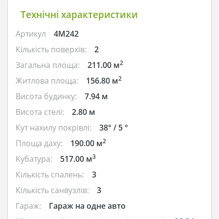
Технічні характеристики
Артикул
4M242
Кількість поверхів:
2
2
Загальна площа:
211.00 м
2
Житлова площа:
156.80 м
Висота будинку:
7.94 м
Висота стелі:
2.80 м
Кут нахилу покрівлі:
38° / 5 °
2
Площа даху:
190.00 м
3
Кубатура:
517.00 м
Кількість спалень:
3
Кількість санвузлів:
3
Гараж:
Гараж на одне авто