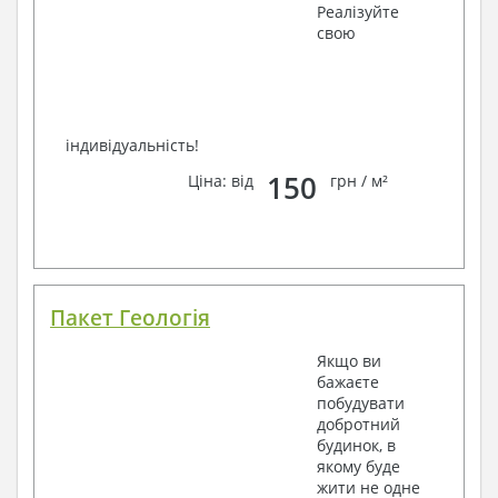
Реалізуйте
свою
індивідуальність!
150
Ціна: від
грн / м²
Пакет Геологія
Якщо ви
бажаєте
побудувати
добротний
будинок, в
якому буде
жити не одне