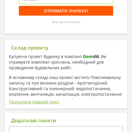
Ваші дані захищені
Склад проекту
Купуючи проект будинку в компанії
Dom
4
M
, Ви
отримуєте комплект креслень, необхідний для
проведення будівельних робіт.
В основному складі наш проект містить Пояснювальну
записку та три великих розділи - Архітектурний,
Конструктивний та Інженерний: водопостачання,
опалення, вентиляція, каналізація, електропостачання
( купується за додаткову плату ).
Прочитати повний текст
1. До складу Архітектурного розділу
входять:
Додаткові пакети
Поверхові плани з експлікацією приміщень