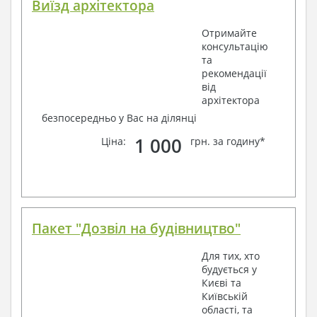
Виїзд архітектора
Отримайте
консультацію
та
рекомендації
від
архітектора
безпосередньо у Вас на ділянці
1 000
Ціна:
грн. за годину*
Пакет "Дозвіл на будівництво"
Для тих, хто
будується у
Києві та
Київській
області, та