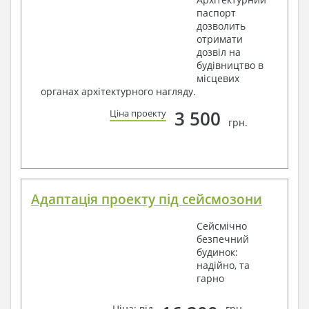
паспорт
дозволить
отримати
дозвіл на
будівництво в
місцевих
органах архітектурного нагляду.
3 500
Ціна проекту
грн.
Адаптація проекту під сейсмозони
Сейсмічно
безпечний
будинок:
надійно, та
гарно
Ціна: від
грн.