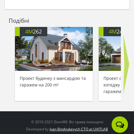
Подібні
4M
262
4M
242G
Проект будинку з мансардою та
Проект світло
гаражем на 200 m²
котеджу з ман
гаражем для 2
© 2010-2021 Dom4M. Всі права захищені
Developed by
Ivan Bindyukevych CTO at UAITLAB