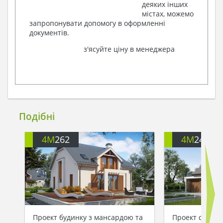
деяких інших
містах, можемо
запропонувати допомогу в оформленні
документів.
з'ясуйте ціну в менеджера
Подібні
4M
262
4M
242G
Проект будинку з мансардою та
Проект світло