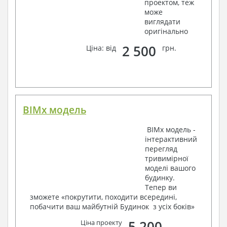
проектом, теж
3. Інженерний розділ (купується додатково
може
виглядати
за бажанням):
оригінально
Водопостачання і каналізація
2 500
Ціна: від
грн.
Умовні позначення із загальними даними
Система водопостачання і каналізації
Вузли й специфікація матеріалів
Опалення, вентиляція
Умовні позначення із загальними даними
BIMx модель
Система опалення
Система вентиляції
BIMx модель -
Специфікація матеріалів
інтерактивний
Електротехнічні рішення:
перегляд
тривимірної
Умовні позначення та загальні дані
моделі вашого
Принципова схема ВРУ
будинку.
План мереж освітлення, план силових мереж
Тепер ви
Схема системи рівняння потенціалів
зможете «покрутити, походити всередині,
Схема повторного контуру заземлення
побачити ваш майбутній Будинок з усіх боків»
Специфікація матеріалів
Термін виготовлення проекту будинку становить від 7
5 200
Ціна проекту