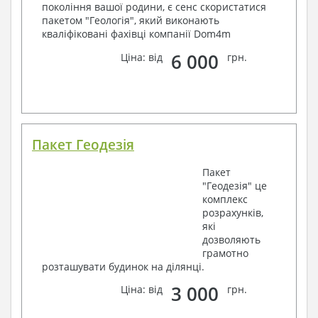
покоління вашої родини, є сенс скористатися
пакетом "Геологія", який виконають
кваліфіковані фахівці компанії Dom4m
6 000
Ціна: від
грн.
Пакет Геодезія
Пакет
"Геодезія" це
комплекс
розрахунків,
які
дозволяють
грамотно
розташувати будинок на ділянці.
3 000
Ціна: від
грн.