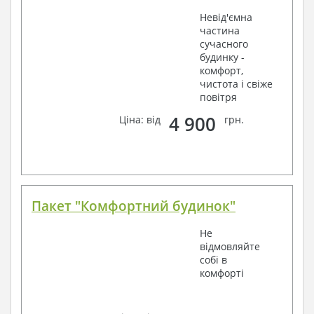
Невід'ємна
частина
сучасного
будинку -
комфорт,
чистота і свіже
повітря
4 900
Ціна: від
грн.
Пакет "Комфортний будинок"
Не
відмовляйте
собі в
комфорті