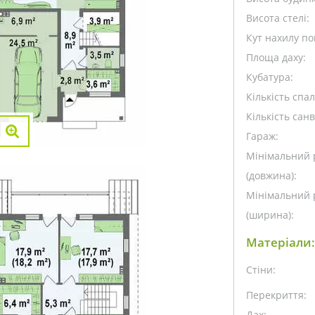
Висота стелі:
Кут нахилу пок
Площа даху:
Кубатура:
Кількість спа
Кількість санв
Гараж:
Мінімальний 
(довжина):
Мінімальний 
(ширина):
Матеріали:
Стіни:
Перекриття:
Дах: