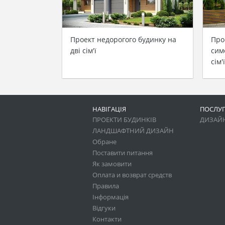
Проект недорогого будинку на
Про
дві сім'ї
сим
сім'ї
НАВІГАЦІЯ
ПОСЛУ
ПРОЕКТИ БУДИНКІВ
ДИЗАЙН
ЛАНДШАФТНИЙ ДИЗАЙН
Обране
Поставити питання
Як замовити
Оплата и возврат средств
Правила
Інформація
Відгуки
Контакти