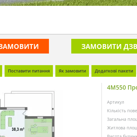
ЗАМОВИТИ
ЗАМОВИТИ ДЗВ
Поставити питання
Як замовити
Додаткові пакети
4M550 Про
Артикул
Кількість пове
Загальна пло
Житлова площ
Висота будинк