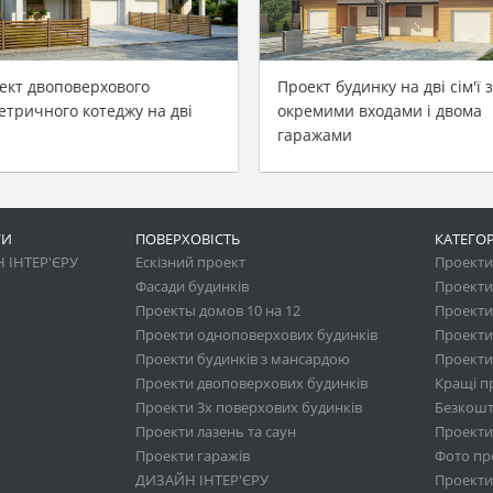
ект двоповерхового
Проект будинку на дві сім'ї з
етричного котеджу на дві
окремими входами і двома
гаражами
ГИ
ПОВЕРХОВІСТЬ
КАТЕГОР
 ІНТЕР'ЄРУ
Ескізний проект
Проекти 
Фасади будинків
Проекти
Проекты домов 10 на 12
Проекти
Проекти одноповерхових будинків
Проекти
Проекти будинків з мансардою
Проекти 
Проекти двоповерхових будинків
Кращі п
Проекти 3х поверхових будинків
Безкошт
Проекти лазень та саун
Проекти
Проекти гаражів
Фото про
ДИЗАЙН ІНТЕР'ЄРУ
Проекти