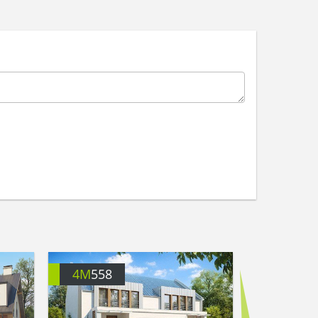
4M
558
4M
6002