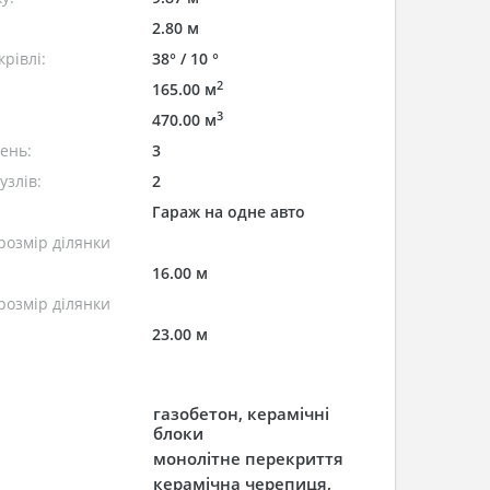
2.80 м
рівлі:
38° / 10 °
2
165.00 м
3
470.00 м
лень:
3
узлів:
2
Гараж на одне авто
розмір ділянки
16.00 м
розмір ділянки
23.00 м
газобетон, керамічні
блоки
монолітне перекриття
керамічна черепиця,