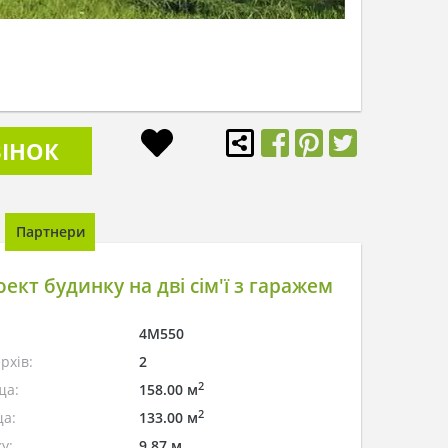
ІНОК
Партнери
ект будинку на дві сім'ї з гаражем
4M550
рхів:
2
2
ща:
158.00 м
2
а:
133.00 м
у:
9.87 м