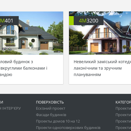
4M
401
4M
3200
ловий будинок з
Невеликий заміський котед
івкруглими балконами і
лаконічним та зручним
андою
плануванням
ГИ
ПОВЕРХОВІСТЬ
КАТЕГОР
 ІНТЕР'ЄРУ
Ескізний проект
Проекти 
Фасади будинків
Проекти
Проекты домов 10 на 12
Проекти
Проекти одноповерхових будинків
Проекти