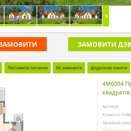
ЗАМОВИТИ
ЗАМОВИТИ ДЗВ
Поставити питання
Як замовити
Додаткові пакети
4M6004 П
квадратів
Артикул
Кількість пове
Загальна пло
Житлова площ