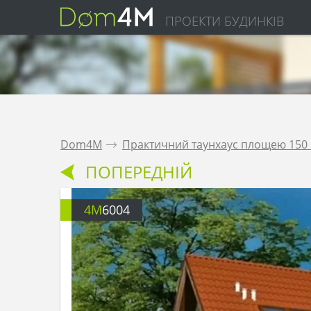
ПРОЕКТИ БУДИНКІВ
Dom4M
.
Практичний таунхаус площею 150 
ПОПЕРЕДНІЙ
4M
6004