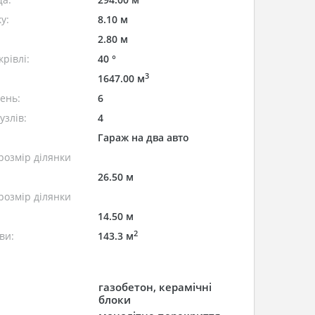
у:
8.10 м
2.80 м
рівлі:
40 °
3
1647.00 м
лень:
6
узлів:
4
Гараж на два авто
розмір ділянки
26.50 м
розмір ділянки
14.50 м
2
ви:
143.3 м
газобетон, керамічні
блоки