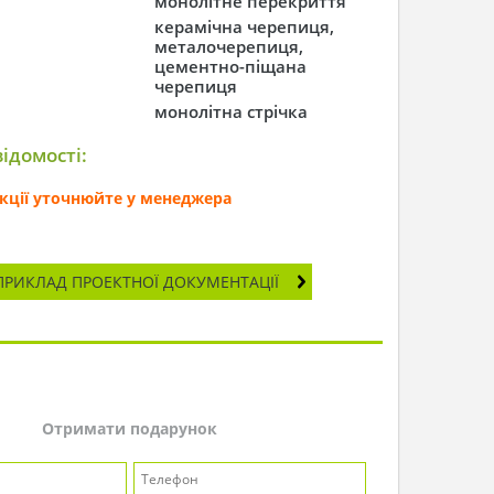
монолітне перекриття
керамічна черепиця,
металочерепиця,
цементно-піщана
черепиця
монолітна стрічка
ідомості:
секції уточнюйте у менеджера
ПРИКЛАД ПРОЕКТНОЇ ДОКУМЕНТАЦІЇ
Отримати подарунок