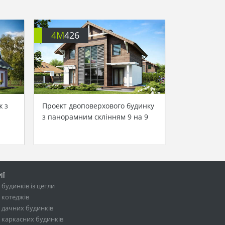
4M
426
ж з
Проект двоповерхового будинку
з панорамним склінням 9 на 9
ІЇ
будинків із цегли
 котеджів
 дачних будинків
 каркасних будинків