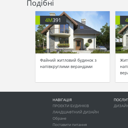
Подібні
4M
391
Файний житловий будинок з
Жит
напівкруглими верандами
нап
вер
НАВІГАЦІЯ
ПОСЛУ
ПРОЕКТИ БУДИНКІВ
ДИЗАЙН
ЛАНДШАФТНИЙ ДИЗАЙН
Обране
Поставити питання