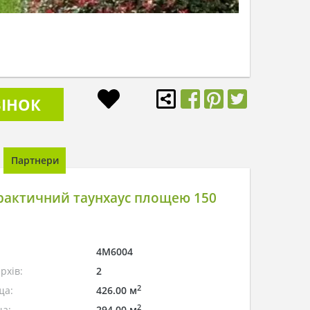
ІНОК
Партнери
рактичний таунхаус площею 150
4M6004
рхів:
2
2
ща:
426.00 м
2
а:
294.00 м