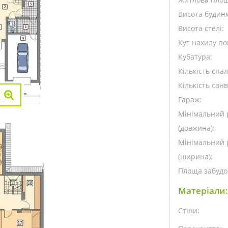
Висота будинк
Висота стелі:
Кут нахилу пок
Кубатура:
Кількість спа
Кількість санв
Гараж:
Мінімальний 
(довжина):
Мінімальний 
(ширина):
Площа забудо
Матеріали:
Стіни: