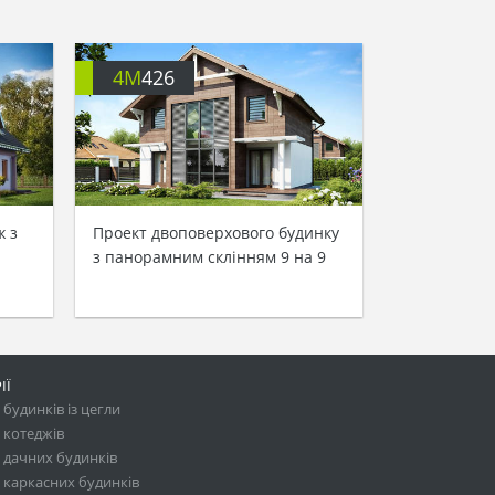
4M
426
ж з
Проект двоповерхового будинку
з панорамним склінням 9 на 9
ІЇ
будинків із цегли
 котеджів
 дачних будинків
 каркасних будинків