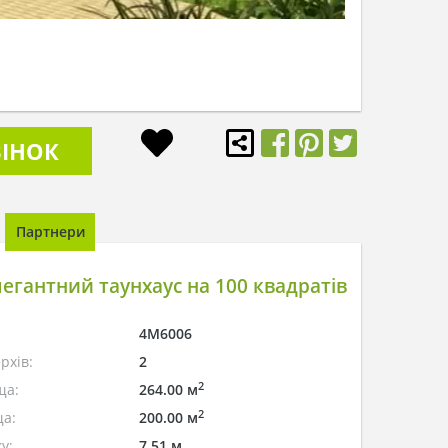
ІНОК
Партнери
егантний таунхаус на 100 квадратів
4M6006
рхів:
2
2
ща:
264.00 м
2
а:
200.00 м
у:
7.51 м