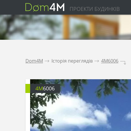
ПРОЕКТИ БУДИНКІВ
Dom4M
.
Історія переглядів
.
4M6006
.
4M
6006