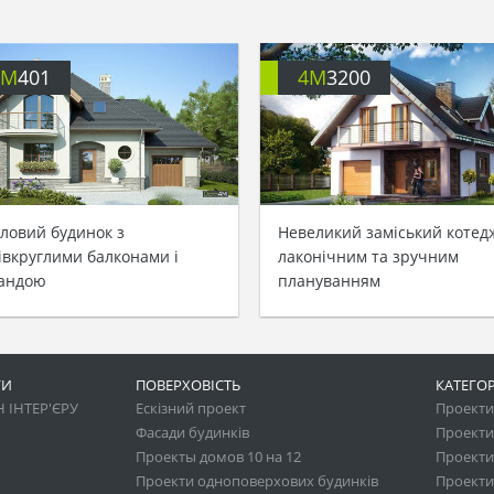
4M
401
4M
3200
ловий будинок з
Невеликий заміський котед
івкруглими балконами і
лаконічним та зручним
андою
плануванням
ГИ
ПОВЕРХОВІСТЬ
КАТЕГОР
 ІНТЕР'ЄРУ
Ескізний проект
Проекти 
Фасади будинків
Проекти
Проекты домов 10 на 12
Проекти
Проекти одноповерхових будинків
Проекти