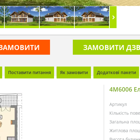
ЗАМОВИТИ
ЗАМОВИТИ ДЗВ
Поставити питання
Як замовити
Додаткові пакети
4M6006 Ел
Артикул
Кількість пове
Загальна пло
Житлова площ
Висота будинк