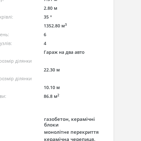
2.80 м
рівлі:
35 °
3
1352.80 м
лень:
6
узлів:
4
Гараж на два авто
розмір ділянки
22.30 м
розмір ділянки
10.10 м
2
ви:
86.8 м
газобетон, керамічні
блоки
монолітне перекриття
керамічна черепиця,