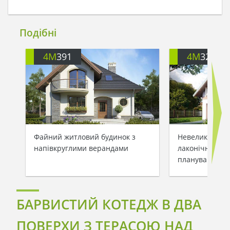
Подібні
4M
391
4M
3200
Файний житловий будинок з
Невеликий зам
напівкруглими верандами
лаконічним та
плануванням
БАРВИСТИЙ КОТЕДЖ В ДВА
ПОВЕРХИ З ТЕРАСОЮ НАД