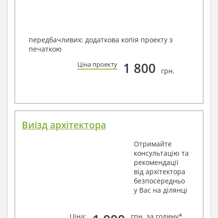
передбачливих: додаткова копія проекту з
печаткою
1 800
Ціна проекту
грн.
Виїзд архітектора
Отримайте
консультацію та
рекомендації
від архітектора
безпосередньо
у Вас на ділянці
Ціна:
грн. за годину*