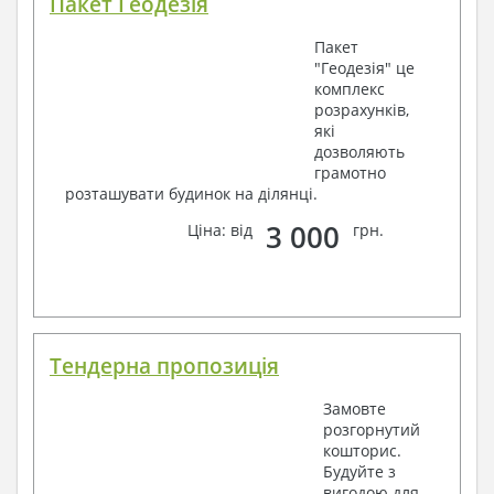
Пакет Геодезія
Пакет
"Геодезія" це
комплекс
розрахунків,
які
дозволяють
грамотно
розташувати будинок на ділянці.
3 000
Ціна: від
грн.
Тендерна пропозиція
Замовте
розгорнутий
кошторис.
Будуйте з
вигодою для