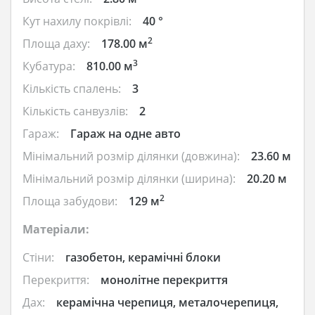
Кут нахилу покрівлі:
40 °
2
Площа даху:
178.00 м
3
Кубатура:
810.00 м
Кількість спалень:
3
Кількість санвузлів:
2
Гараж:
Гараж на одне авто
Мінімальний розмір ділянки (довжина):
23.60 м
Мінімальний розмір ділянки (ширина):
20.20 м
2
Площа забудови:
129 м
Матеріали:
Стіни:
газобетон, керамічні блоки
Перекриття:
монолітне перекриття
Дах:
керамічна черепиця, металочерепиця,