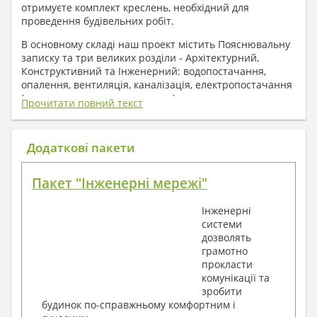
отримуєте комплект креслень, необхідний для
проведення будівельних робіт.
В основному складі наш проект містить Пояснювальну
записку та три великих розділи - Архітектурний,
Конструктивний та Інженерний: водопостачання,
опалення, вентиляція, каналізація, електропостачання
( купується за додаткову плату ).
Прочитати повний текст
1. До складу Архітектурного розділу
входять:
Додаткові пакети
Поверхові плани з експлікацією приміщень
Пакет "Інженерні мережі"
План покрівлі
Розрізи та склад конструкцій
Інженерні
Фасади з даними зовнішніх оздоблень
системи
Елементи прорізів – специфікація
дозволять
Дані перемичок – перетин та специфікація
грамотно
Експлікація підлог
прокласти
Обсяги основних будівельних матеріалів
комунікації та
Архітектурні вузли в конструкціях
зробити
2. До складу Конструктивного розділу
будинок по-справжньому комфортним і