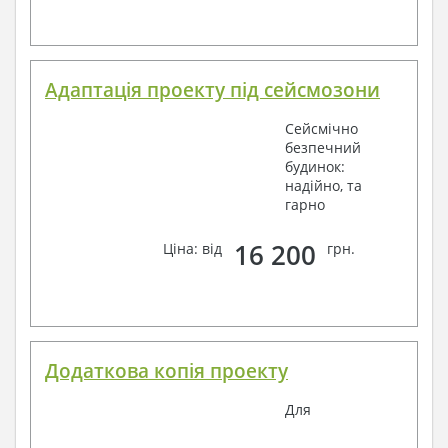
Адаптація проекту під сейсмозони
Сейсмічно
безпечний
будинок:
надійно, та
гарно
16 200
Ціна: від
грн.
Додаткова копія проекту
Для