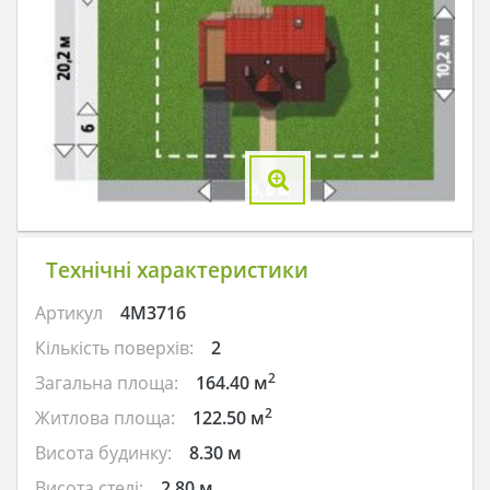
Технічні характеристики
Артикул
4M3716
Кількість поверхів:
2
2
Загальна площа:
164.40 м
2
Житлова площа:
122.50 м
Висота будинку:
8.30 м
Висота стелі:
2.80 м