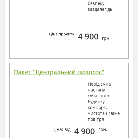
безпеку
заздалегідь
4 900
Ціна проекту
грн.
Пакет "Центральний пилосос"
Невід'ємна
частина
сучасного
будинку -
комфорт,
чистота і свіже
повітря
4 900
Ціна: від
грн.