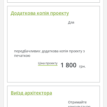
Додаткова копія проекту
Для
передбачливих: додаткова копія проекту з
печаткою
1 800
Ціна проекту
грн.
Виїзд архітектора
Отримайте
консультацію