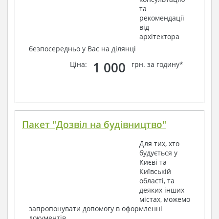
та
рекомендації
від
архітектора
безпосередньо у Вас на ділянці
1 000
Ціна:
грн. за годину*
Пакет "Дозвіл на будівництво"
Для тих, хто
будується у
Києві та
Київській
області, та
деяких інших
містах, можемо
запропонувати допомогу в оформленні
документів.