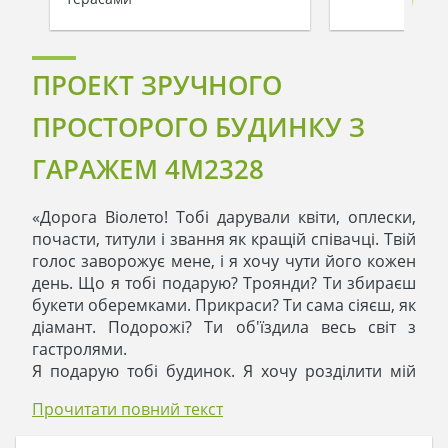
ПРОЕКТ ЗРУЧНОГО
ПРОСТОРОГО БУДИНКУ З
ГАРАЖЕМ 4M2328
«Дорога Віолето! Тобі дарували квіти, оплески,
почасти, титули і звання як кращій співачці. Твій
голос заворожує мене, і я хочу чути його кожен
день. Що я тобі подарую? Троянди? Ти збираєш
букети оберемками. Прикраси? Ти сама сіяєш, як
діамант. Подорожі? Ти об'їздила весь світ з
гастролями.
Я подарую тобі будинок. Я хочу розділити мій
новий особняк з тобою, і у мене одна мрія: чути,
Прочитати повний текст
як ти співаєш вранці на кухні, дістаючи з
холодильника своє улюблене фраппе. Скільки б