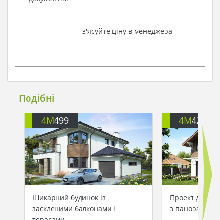
з'ясуйте ціну в менеджера
Подібні
4M
499
4M
426
Шикарний будинок із
Проект двопов
заскленими балконами і
з панорамним 
терасами