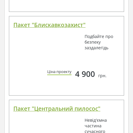
Пакет "Блискавкозахист"
Подбайте про
безпеку
заздалегідь
4 900
Ціна проекту
грн.
Пакет "Центральний пилосос"
Невід'ємна
частина
сучасного