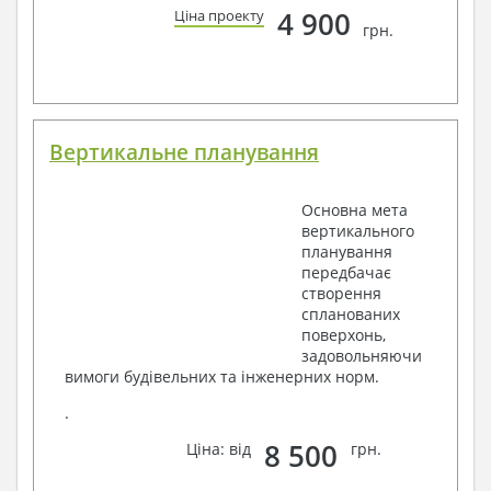
4 900
Ціна проекту
грн.
Вертикальне планування
Основна мета
вертикального
планування
передбачає
створення
спланованих
поверхонь,
задовольняючи
вимоги будівельних та інженерних норм.
.
8 500
Ціна: від
грн.