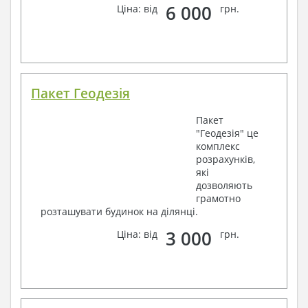
6 000
Ціна: від
грн.
Пакет Геодезія
Пакет
"Геодезія" це
комплекс
розрахунків,
які
дозволяють
грамотно
розташувати будинок на ділянці.
3 000
Ціна: від
грн.