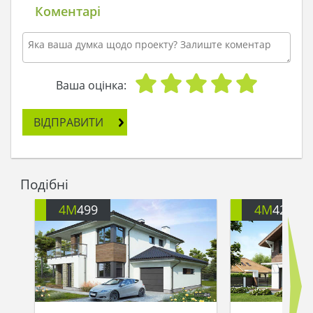
ти не побачила готелів, свій будинок завжди
Коментарі
краще. А в моєму будинку ти будеш відчувати
себе королевою у вітальні, русалкою - в басейні,
і феєю - на балконі, з якого відкривається
дивовижний вид.
Навіть в моєму вбудованому гаражі місця
Ваша оцінка:
вистачить на два авто. У твоєму розпорядженні
буде гардеробна, куди помістяться твої вечірні
ВІДПРАВИТИ
та концертні сукні, а в вітальні ми поставимо
рояль. Зважуйся, моя співоча птахо! У тебе в
руках - моє серце і ключі від будинку. Так, тут
достатньо місця, щоб поставити в вазони все
Подібні
квіти, подаровані тобі після концерту. Будинок
буде пахнути трояндами і парфумом. Але, хоч як
4M
499
4M
426
на мене був гарний мій будинок, без тебе він
порожній. Одне твоє слово - і я відвезу тебе до
себе, до нас. назавжди »