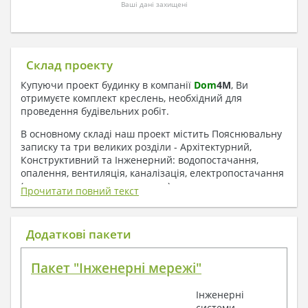
Ваші дані захищені
Склад проекту
Купуючи проект будинку в компанії
Dom
4
M
, Ви
отримуєте комплект креслень, необхідний для
проведення будівельних робіт.
В основному складі наш проект містить Пояснювальну
записку та три великих розділи - Архітектурний,
Конструктивний та Інженерний: водопостачання,
опалення, вентиляція, каналізація, електропостачання
( купується за додаткову плату ).
Прочитати повний текст
1. До складу Архітектурного розділу
входять:
Додаткові пакети
Поверхові плани з експлікацією приміщень
Пакет "Інженерні мережі"
План покрівлі
Розрізи та склад конструкцій
Інженерні
Фасади з даними зовнішніх оздоблень
системи