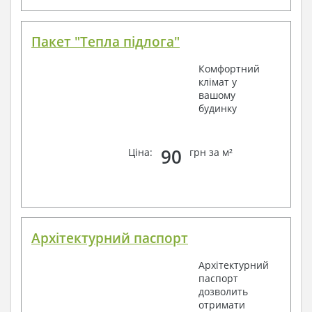
Пакет "Тепла підлога"
Комфортний
клімат у
вашому
будинку
90
Ціна:
грн за м²
Архітектурний паспорт
Архітектурний
паспорт
дозволить
отримати