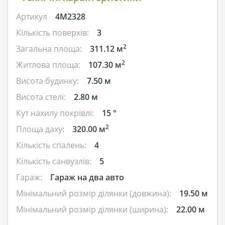
Артикул
4M2328
Кількість поверхів:
3
2
Загальна площа:
311.12 м
2
Житлова площа:
107.30 м
Висота будинку:
7.50 м
Висота стелі:
2.80 м
Кут нахилу покрівлі:
15 °
2
Площа даху:
320.00 м
Кількість спалень:
4
Кількість санвузлів:
5
Гараж:
Гараж на два авто
Мінімальний розмір ділянки (довжина):
19.50 м
Мінімальний розмір ділянки (ширина):
22.00 м