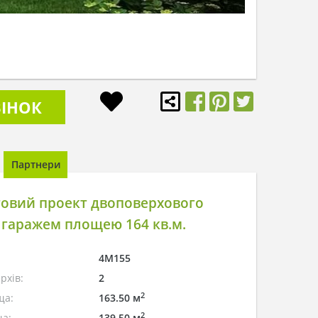
ІНОК
Партнери
товий проект двоповерхового
 гаражем площею 164 кв.м.
4M155
рхів:
2
2
ща:
163.50 м
2
а:
139.50 м