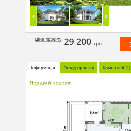
29 200
Ціна проекту
грн
Інформація
Склад проекту
Коментарі (1)
Перший поверх: