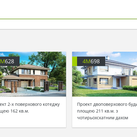
4M
628
4M
698
ект 2-х поверхового котеджу
Проект двоповерхового буд
щею 162 кв.м.
площею 211 кв.м. з
чотирьохскатним дахом