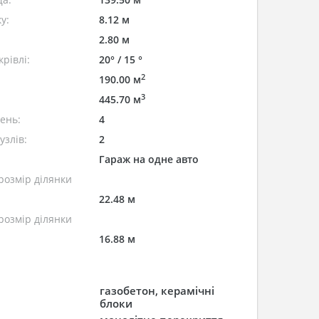
у:
8.12 м
2.80 м
рівлі:
20° / 15 °
2
190.00 м
3
445.70 м
лень:
4
узлів:
2
Гараж на одне авто
розмір ділянки
22.48 м
розмір ділянки
16.88 м
газобетон, керамічні
блоки