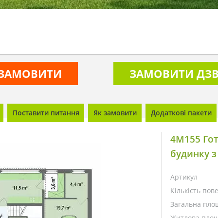
ЗАМОВИТИ
ЗАМОВИТИ ДЗВ
Поставити питання
Як замовити
Додаткові пакети
4M155 Го
будинку з
Артикул
Кількість пове
Загальна пло
Житлова площ