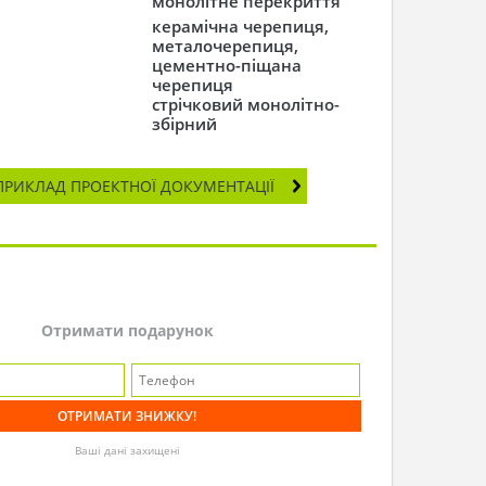
монолітне перекриття
керамічна черепиця,
металочерепиця,
цементно-піщана
черепиця
стрічковий монолітно-
збірний
ПРИКЛАД ПРОЕКТНОЇ ДОКУМЕНТАЦІЇ
Отримати подарунок
Ваші дані захищені