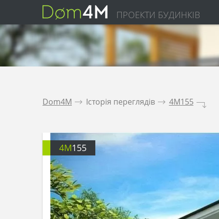
ПРОЕКТИ БУДИНКІВ
Dom4M
.
Історія переглядів
.
4M155
.
4M
155