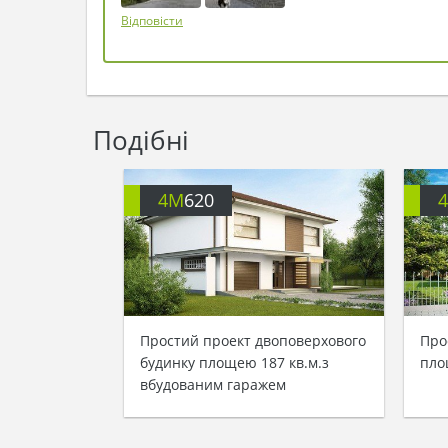
Відповісти
Подібні
4M
620
Простий проект двоповерхового
Про
будинку площею 187 кв.м.з
пло
вбудованим гаражем