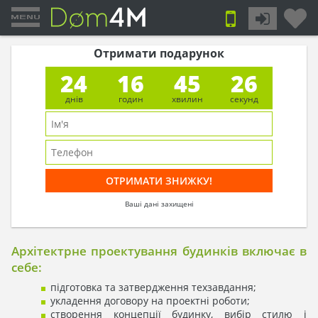
Отримати подарунок
24
16
45
26
днів
годин
хвилин
секунд
Ваші дані захищені
Архітектрне проектування будинків включає в
себе:
підготовка та затвердження техзавдання;
укладення договору на проектні роботи;
створення концепції будинку, вибір стилю і