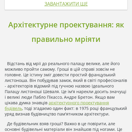
ЗАВАНТАЖИТИ ЩЕ
Архітектурне проектування: як
правильно мріяти
Відстань від мрії до реального палацу велике, але його
можливо пройти самому. Гроші в цій справі зовсім не
головне. Це істину зміг довести простий французький
листоноша. Він побудував замок, який в світі професіоналів
- архітекторів відомий під гучною назвою Ідеального
Палацу листоноші Шеваля. Це ім'я нарекли досить значущі
і великі люди Пабло Пікассо, Андре Бретон. Якщо вам
цікава думка знавців
архітектурного проектування
будівель
, тоді згадаємо один факт: в 1975 році французький
уряд визнав будівництво пам'ятником архітектури.
Де будівельник взяв гроші? Важко в це повірити, але
основні будівельні матеріали він знайшов під ногами. Це