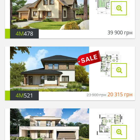
39 900
грн
4M
478
20 315
грн
4M
521
23 900
грн