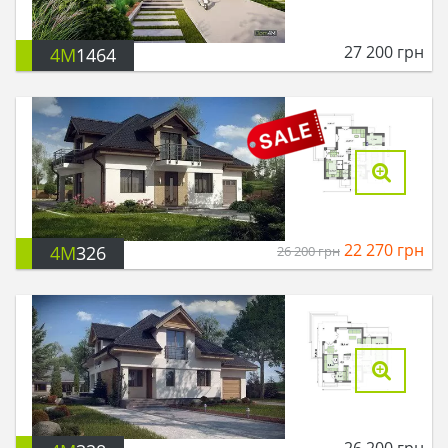
27 200
грн
4M
1464
22 270
грн
4M
326
26 200
грн
26 200
грн