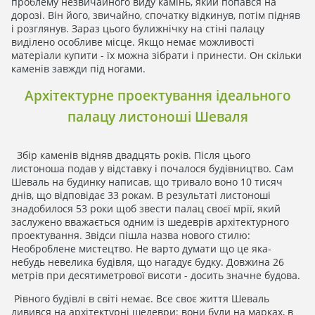
проблему незвичайного виду камінь, який попався на
дорозі. Він його, звичайно, спочатку відкинув, потім підняв
і розглянув. Зараз цього булижнічку на стіні палацу
виділено особливе місце. Якщо немає можливості
матеріали купити - їх можна зібрати і принести. Он скільки
каменів завжди під ногами.
Архітектурне проектування ідеального
палацу листоноші Шеваля
Збір каменів відняв двадцять років. Після цього
листоноша подав у відставку і почалося будівництво. Сам
Шеваль на будинку написав, що тривало воно 10 тисяч
днів, що відповідає 33 рокам. В результаті листоноші
знадобилося 53 роки щоб звести палац своєї мрії, який
заслужено вважається одним із шедеврів архітектурного
проектування. Звідси пішла назва нового стилю:
Необроблене мистецтво. Не варто думати що це яка-
небудь невелика будівля, що нагадує будку. Довжина 26
метрів при десятиметрової висоти - досить значне будова.
Рівного будівлі в світі немає. Все своє життя Шеваль
дивився на архітектурні шедеври: вони були на марках, в