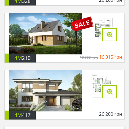
4M
328
16 915
грн
4M
210
19 900
грн
26 200
грн
4M
417