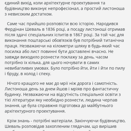
єдиний вихід, коли архітектурне проектування та
будівництво виконує непрофесіонал, а простий листоноша
з невисоким достатком.
Саме час прийшло розповісти всю історію. Народився
Фердінан Шеваль в 1836 році, а посаду листоноші отримав
після здачі спеціальних іспитів в 1867 році. За той час для
виконання поштарські обов'язків був потрібний титанічна
праця. Незважаючи на кілометри шляху в будь-який час
посилка або лист повинні бути доставлені вчасно. Не
завжди виходило рознести поклажу за день, часом
потрібно їх кілька, для цього ночувати в самих
невибагливих умовах. Було потрібно йти, йти і йти по пилу
і бруду, в холод і спеку.
Нічого кращого не має до мрії ніж дорога і самотність.
Листоноша день за днем ​​йшов і мріяв про фантастичну
будинку. Незважаючи на відсутність спеціальної освіти з
тієї літератури яку необхідно рознести, людина черпав
знання, це була справжня підготовка до майбутнього
архітектурного проектування.
Крім знань - потрібні матеріали. Закінчуючи будівництво,
Шеваль розповідав захопленим глядачам, що вирішив