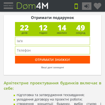
Отримати подарунок
22
12
14
49
днів
годин
хвилин
секунд
Ваші дані захищені
Архітектрне проектування будинків включає в
себе:
підготовка та затвердження техзавдання;
укладення договору на проектні роботи;
створення концепції будинку, вибір стилю і