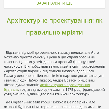
ЗАВАНТАЖИТИ ЩЕ
Архітектурне проектування: як
правильно мріяти
Відстань від мрії до реального палацу велике, але його
можливо пройти самому. Гроші в цій справі зовсім не
головне. Це істину зміг довести простий французький
листоноша. Він побудував замок, який в світі професіоналів
- архітекторів відомий під гучною назвою Ідеального
Палацу листоноші Шеваля. Це ім'я нарекли досить значущі
і великі люди Пабло Пікассо, Андре Бретон. Якщо вам
цікава думка знавців
архітектурного проектування
будівель
, тоді згадаємо один факт: в 1975 році французький
уряд визнав будівництво пам'ятником архітектури.
Де будівельник взяв гроші? Важко в це повірити, але
основні будівельні матеріали він знайшов під ногами. Це