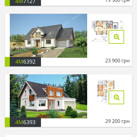
4M
7127
23 900
грн
4M
6392
29 200
грн
4M
6393