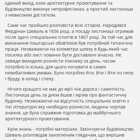
єдиний вихід, коли архітектурне проектування та
будівництво виконує непрофесіонал, а простий листоноша
з невисоким достатком.
Саме час прийшло розповісти всю історію. Народився
Фердінан Шеваль в 1836 році, а посаду листоноші отримав
після здачі спеціальних іспитів в 1867 році. За той час для
виконання поштарські обов'язків був потрібний титанічна
праця. Незважаючи на кілометри шляху в будь-який час
посилка або лист повинні бути доставлені вчасно. Не
завжди виходило рознести поклажу за день, часом
потрібно їх кілька, для цього ночувати в самих
невибагливих умовах. Було потрібно йти, йти і йти по пилу
і бруду, в холод і спеку.
Нічого кращого не має до мрії ніж дорога і самотність.
Листоноша день за днем ​​йшов і мріяв про фантастичну
будинку. Незважаючи на відсутність спеціальної освіти з
тієї літератури яку необхідно рознести, людина черпав
знання, це була справжня підготовка до майбутнього
архітектурного проектування.
Крім знань - потрібні матеріали. Закінчуючи будівництво,
Шеваль розповідав захопленим глядачам, що вирішив