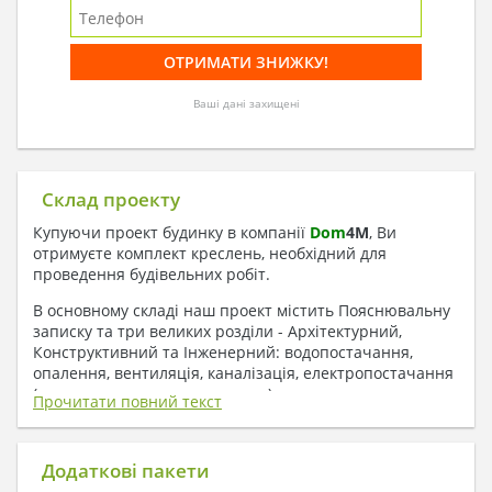
Ваші дані захищені
Склад проекту
Купуючи проект будинку в компанії
Dom
4
M
, Ви
отримуєте комплект креслень, необхідний для
проведення будівельних робіт.
В основному складі наш проект містить Пояснювальну
записку та три великих розділи - Архітектурний,
Конструктивний та Інженерний: водопостачання,
опалення, вентиляція, каналізація, електропостачання
( купується за додаткову плату ).
Прочитати повний текст
1. До складу Архітектурного розділу
входять:
Додаткові пакети