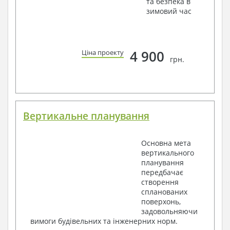
та безпека в
зимовий час
4 900
Ціна проекту
грн.
Вертикальне планування
Основна мета
вертикального
планування
передбачає
створення
спланованих
поверхонь,
задовольняючи
вимоги будівельних та інженерних норм.