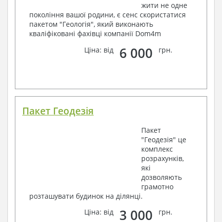
жити не одне
покоління вашої родини, є сенс скористатися
пакетом "Геологія", який виконають
кваліфіковані фахівці компанії Dom4m
6 000
Ціна: від
грн.
Пакет Геодезія
Пакет
"Геодезія" це
комплекс
розрахунків,
які
дозволяють
грамотно
розташувати будинок на ділянці.
3 000
Ціна: від
грн.