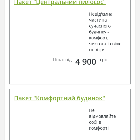
Пакет "Центральний пилосос"
Невід'ємна
частина
сучасного
будинку -
комфорт,
чистота і свіже
повітря
4 900
Ціна: від
грн.
Пакет "Комфортний будинок"
Не
відмовляйте
собі в
комфорті