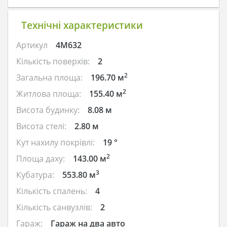
Технічні характеристики
Артикул
4M632
Кількість поверхів:
2
2
Загальна площа:
196.70 м
2
Житлова площа:
155.40 м
Висота будинку:
8.08 м
Висота стелі:
2.80 м
Кут нахилу покрівлі:
19 °
2
Площа даху:
143.00 м
3
Кубатура:
553.80 м
Кількість спалень:
4
Кількість санвузлів:
2
Гараж:
Гараж на два авто