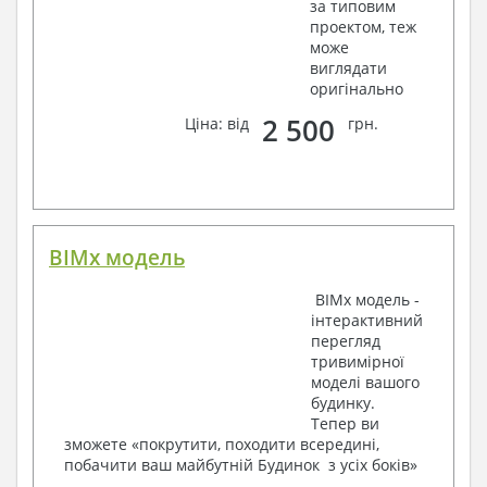
Відомості витрати сталі і бетону
за типовим
проектом, теж
3. Інженерний розділ (купується додатково
може
виглядати
за бажанням):
оригінально
Водопостачання і каналізація
2 500
Ціна: від
грн.
Умовні позначення із загальними даними
Система водопостачання і каналізації
Вузли й специфікація матеріалів
Опалення, вентиляція
Умовні позначення із загальними даними
BIMx модель
Система опалення
Система вентиляції
BIMx модель -
Специфікація матеріалів
інтерактивний
Електротехнічні рішення:
перегляд
тривимірної
Умовні позначення та загальні дані
моделі вашого
Принципова схема ВРУ
будинку.
План мереж освітлення, план силових мереж
Тепер ви
Схема системи рівняння потенціалів
зможете «покрутити, походити всередині,
Схема повторного контуру заземлення
побачити ваш майбутній Будинок з усіх боків»
Специфікація матеріалів