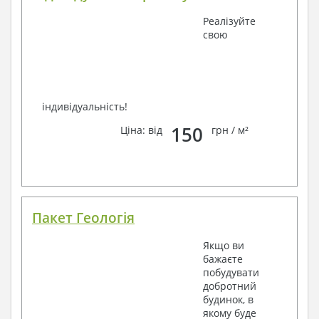
Реалізуйте
свою
індивідуальність!
150
Ціна: від
грн / м²
Пакет Геологія
Якщо ви
бажаєте
побудувати
добротний
будинок, в
якому буде