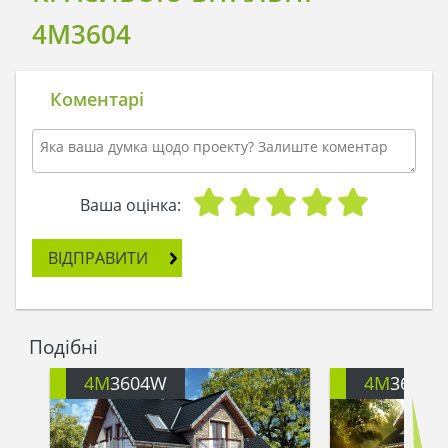
4M3604
Коментарі
Ваша оцінка:
ВІДПРАВИТИ
Подібні
4M
3604W
4M
3604M