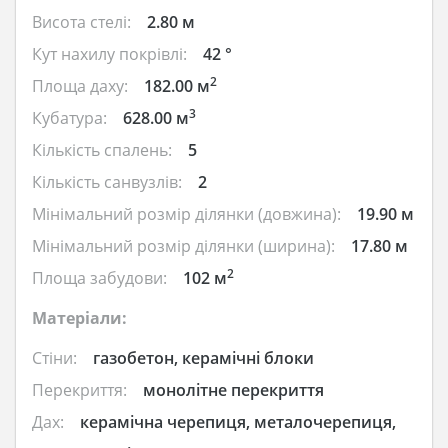
Висота стелі:
2.80 м
Кут нахилу покрівлі:
42 °
2
Площа даху:
182.00 м
3
Кубатура:
628.00 м
Кількість спалень:
5
Кількість санвузлів:
2
Мінімальний розмір ділянки (довжина):
19.90 м
Мінімальний розмір ділянки (ширина):
17.80 м
2
Площа забудови:
102 м
Матеріали:
Стіни:
газобетон, керамічні блоки
Перекриття:
монолітне перекриття
Дах:
керамічна черепиця, металочерепиця,