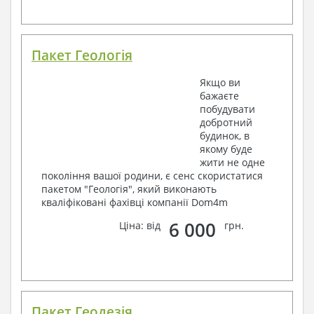
Пакет Геологія
Якщо ви
бажаєте
побудувати
добротний
будинок, в
якому буде
жити не одне
покоління вашої родини, є сенс скористатися
пакетом "Геологія", який виконають
кваліфіковані фахівці компанії Dom4m
6 000
Ціна: від
грн.
Пакет Геодезія