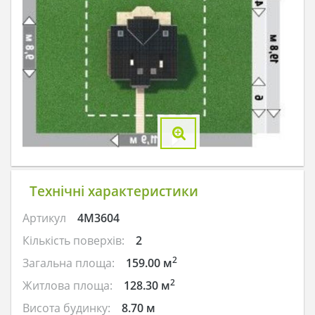
Технічні характеристики
Артикул
4M3604
Кількість поверхів:
2
2
Загальна площа:
159.00 м
2
Житлова площа:
128.30 м
Висота будинку:
8.70 м