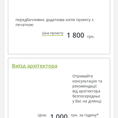
передбачливих: додаткова копія проекту з
печаткою
1 800
Ціна проекту
грн.
Виїзд архітектора
Отримайте
консультацію та
рекомендації
від архітектора
безпосередньо
у Вас на ділянці
1 000
Ціна:
грн. за годину*