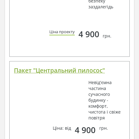
безпеку
заздалегідь
4 900
Ціна проекту
грн.
Пакет "Центральний пилосос"
Невід'ємна
частина
сучасного
будинку -
комфорт,
чистота і свіже
повітря
4 900
Ціна: від
грн.