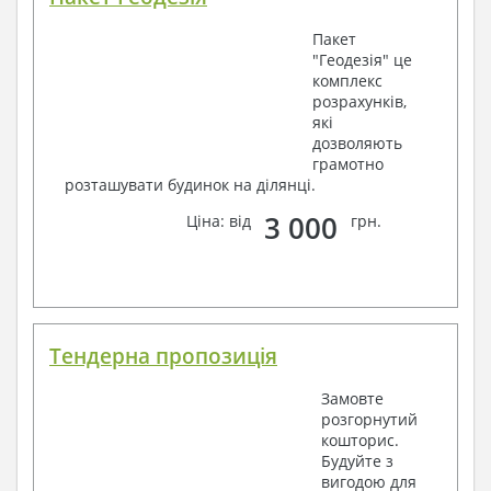
Пакет
"Геодезія" це
комплекс
розрахунків,
які
дозволяють
грамотно
розташувати будинок на ділянці.
3 000
Ціна: від
грн.
Тендерна пропозиція
Замовте
розгорнутий
кошторис.
Будуйте з
вигодою для