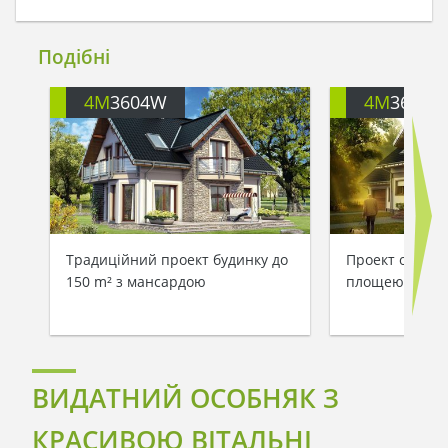
Подібні
4M
3604W
4M
3604M
Традиційний проект будинку до
Проект оригін
150 m² з мансардою
площею 190 m
ВИДАТНИЙ ОСОБНЯК З
КРАСИВОЮ ВІТАЛЬНІ