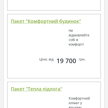
Пакет "Комфортний будинок"
Не
відмовляйте
собі в
комфорті
19 700
Ціна: від
грн.
Пакет "Тепла підлога"
Комфортний
клімат у
вашому