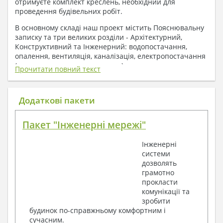
отримуєте комплект креслень, необхідний для
проведення будівельних робіт.
В основному складі наш проект містить Пояснювальну
записку та три великих розділи - Архітектурний,
Конструктивний та Інженерний: водопостачання,
опалення, вентиляція, каналізація, електропостачання
( купується за додаткову плату ).
Прочитати повний текст
1. До складу Архітектурного розділу
входять:
Додаткові пакети
Поверхові плани з експлікацією приміщень
Пакет "Інженерні мережі"
План покрівлі
Розрізи та склад конструкцій
Інженерні
Фасади з даними зовнішніх оздоблень
системи
Елементи прорізів – специфікація
дозволять
Дані перемичок – перетин та специфікація
грамотно
Експлікація підлог
прокласти
Обсяги основних будівельних матеріалів
комунікації та
Архітектурні вузли в конструкціях
зробити
2. До складу Конструктивного розділу
будинок по-справжньому комфортним і
сучасним.