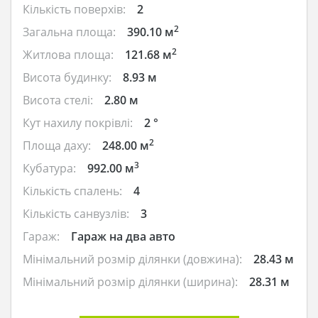
Кількість поверхів:
2
2
Загальна площа:
390.10 м
2
Житлова площа:
121.68 м
Висота будинку:
8.93 м
Висота стелі:
2.80 м
Кут нахилу покрівлі:
2 °
2
Площа даху:
248.00 м
3
Кубатура:
992.00 м
Кількість спалень:
4
Кількість санвузлів:
3
Гараж:
Гараж на два авто
Мінімальний розмір ділянки (довжина):
28.43 м
Мінімальний розмір ділянки (ширина):
28.31 м