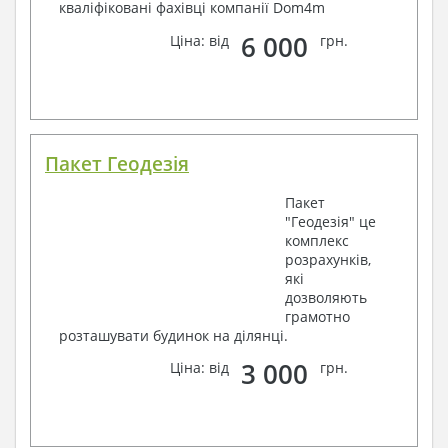
кваліфіковані фахівці компанії Dom4m
6 000
Ціна: від
грн.
Пакет Геодезія
Пакет
"Геодезія" це
комплекс
розрахунків,
які
дозволяють
грамотно
розташувати будинок на ділянці.
3 000
Ціна: від
грн.