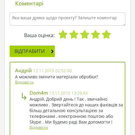
будинок - її погляд впав на великий особняк
Коментарі
світло-сірого кольору. - Так, тут вітальня, їдальня,
спальні і навіть приміщення для сауни!
Відсьорбнувши чаю, вона продовжила
міркувати вголос:
- Гадаю, цей особняк стане новим надбанням
Ваша оцінка:
Франції, варто мені перерізати червону стрічку в
день новосілля. Треба ж, який місткий будинок.
ВІДПРАВИТИ
Він гідний навіть королеви, адже велика кількість
житлової площі - ознака статусу, смаку і доброї
вдачі!
Андрій
12.11.2015 02:52:50
Принцеса схопилася за мобільний телефон і
А можливо змінити матеріали обробки?
почала надзвонювати архітекторові, адже їй так
Відповісти
захотілося скоріш увійти в свій новий будинок,
↳
Dom4m
13.11.2015 13:29:43
який вона щойно побачила на картинці!
Андрій, Добрий день ! Так , звичайно
можливо . Звертайтеся до наших фахівців за
більш детальною консультацією за
телефонами , електронною поштою або
Skype . Ми будемо раді Вам допомогти !
Відповісти