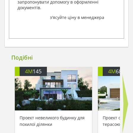
запропонувати допомогу в оформленні
документів.
з'ясуйте ціну в менеджера
Подібні
4M
145
4M
682
Проект невеликого будинку для
Проект сучасн
похилої ділянки
терасою і гар