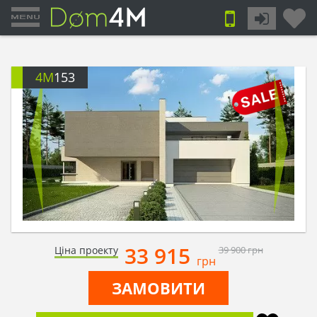
4M
153
33 915
Ціна проекту
39 900
грн
грн
ЗАМОВИТИ