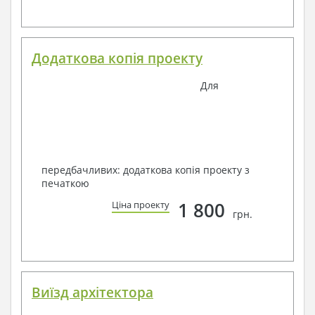
Додаткова копія проекту
Для
передбачливих: додаткова копія проекту з
печаткою
1 800
Ціна проекту
грн.
Виїзд архітектора