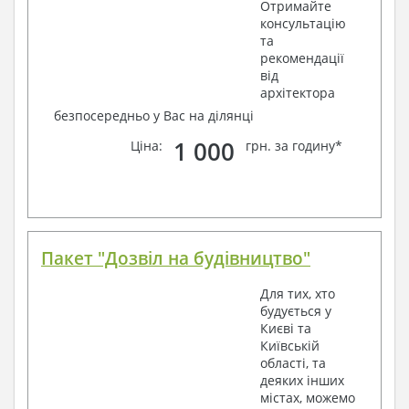
Отримайте
консультацію
та
рекомендації
від
архітектора
безпосередньо у Вас на ділянці
1 000
Ціна:
грн. за годину*
Пакет "Дозвіл на будівництво"
Для тих, хто
будується у
Києві та
Київській
області, та
деяких інших
містах, можемо