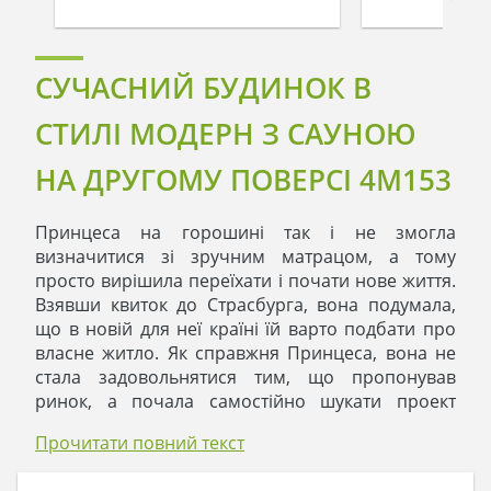
СУЧАСНИЙ БУДИНОК В
СТИЛІ МОДЕРН З САУНОЮ
НА ДРУГОМУ ПОВЕРСІ 4M153
Принцеса на горошині так і не змогла
визначитися зі зручним матрацом, а тому
просто вирішила переїхати і почати нове життя.
Взявши квиток до Страсбурга, вона подумала,
що в новій для неї країні їй варто подбати про
власне житло. Як справжня Принцеса, вона не
стала задовольнятися тим, що пропонував
ринок, а почала самостійно шукати проект
такого будинку, який підійде саме їй.
Прочитати повний текст
- Бачу, нині в моді - модерн, - думала вона,
переглядаючи Інтернет. - О, який чудовий