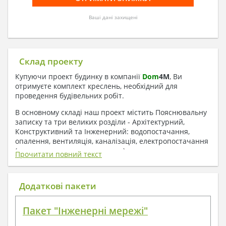
Ваші дані захищені
Склад проекту
Купуючи проект будинку в компанії
Dom
4
M
, Ви
отримуєте комплект креслень, необхідний для
проведення будівельних робіт.
В основному складі наш проект містить Пояснювальну
записку та три великих розділи - Архітектурний,
Конструктивний та Інженерний: водопостачання,
опалення, вентиляція, каналізація, електропостачання
( купується за додаткову плату ).
Прочитати повний текст
1. До складу Архітектурного розділу
входять:
Додаткові пакети
Поверхові плани з експлікацією приміщень
Пакет "Інженерні мережі"
План покрівлі
Розрізи та склад конструкцій