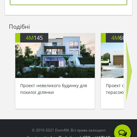
Подібні
4M
145
4M
682
Проект невеликого будинку для
Проект сучасн
похилої ділянки
терасою і гар
© 2010-2021 Dom4M. Всі права захищені