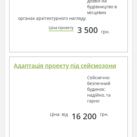
дозвіл на
будівництво в
місцевих
органах архітектурного нагляду.
3 500
Ціна проекту
грн.
Адаптація проекту під сейсмозони
Сейсмічно
безпечний
будинок:
надійно, та
гарно
16 200
Ціна: від
грн.