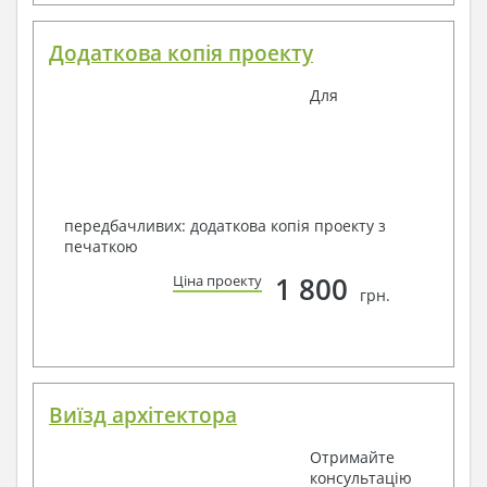
Додаткова копія проекту
Для
передбачливих: додаткова копія проекту з
печаткою
1 800
Ціна проекту
грн.
Виїзд архітектора
Отримайте
консультацію