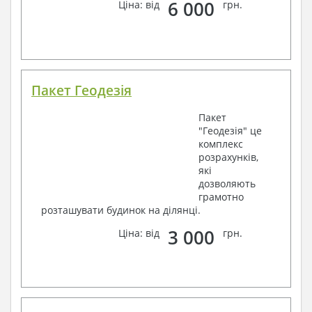
6 000
Ціна: від
грн.
Пакет Геодезія
Пакет
"Геодезія" це
комплекс
розрахунків,
які
дозволяють
грамотно
розташувати будинок на ділянці.
3 000
Ціна: від
грн.