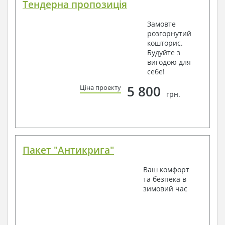
Тендерна пропозиція
Замовте
розгорнутий
кошторис.
Будуйте з
вигодою для
себе!
5 800
Ціна проекту
грн.
Пакет "Антикрига"
Ваш комфорт
та безпека в
зимовий час