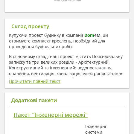
Ваші дані захищені
Склад проекту
Купуючи проект будинку в компанії
Dom
4
M
, Ви
отримуєте комплект креслень, необхідний для
проведення будівельних робіт.
В основному складі наш проект містить Пояснювальну
записку та три великих розділи - Архітектурний,
Конструктивний та Інженерний: водопостачання,
опалення, вентиляція, каналізація, електропостачання
( купується за додаткову плату ).
Прочитати повний текст
1. До складу Архітектурного розділу
входять:
Додаткові пакети
Поверхові плани з експлікацією приміщень
Пакет "Інженерні мережі"
План покрівлі
Розрізи та склад конструкцій
Інженерні
Фасади з даними зовнішніх оздоблень
системи
Елементи прорізів – специфікація