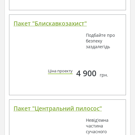
Пакет "Блискавкозахист"
Подбайте про
безпеку
заздалегідь
4 900
Ціна проекту
грн.
Пакет "Центральний пилосос"
Невід'ємна
частина
сучасного