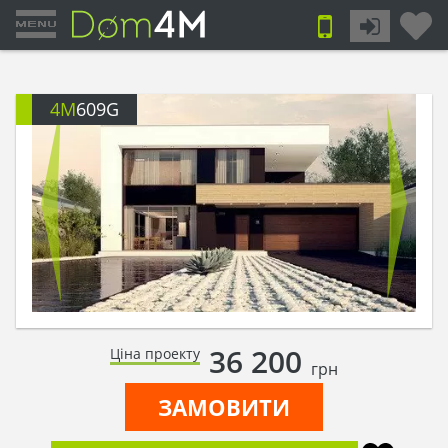
4M
609G
36 200
Ціна проекту
грн
ЗАМОВИТИ