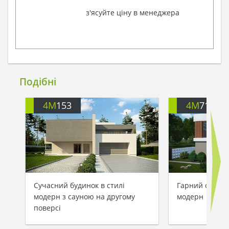
з'ясуйте ціну в менеджера
Подібні
4M
153
4M
711
Сучасний будинок в стилі
Гарний сучасн
модерн з сауною на другому
модерн
поверсі