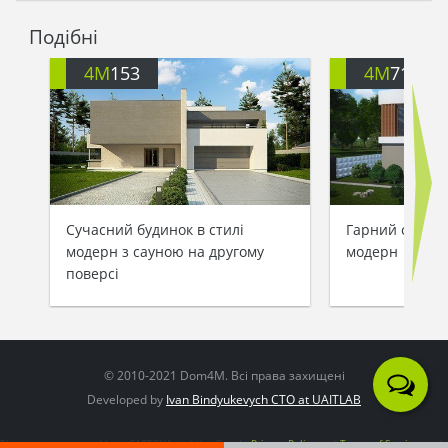
Подібні
4M
153
4M
711
Сучасний будинок в стилі
Гарний сучасн
модерн з сауною на другому
модерн
поверсі
© 2010-2021 Dom4M. Всі права захищені
Developed by
Ivan Bindyukevych CTO at UAITLAB
This site is protected by reCAPTCHA and the Google
Privacy Policy
and
Terms of Service
apply