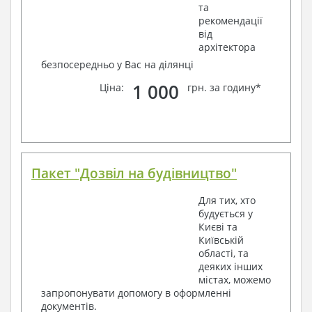
та
рекомендації
від
архітектора
безпосередньо у Вас на ділянці
1 000
Ціна:
грн. за годину*
Пакет "Дозвіл на будівництво"
Для тих, хто
будується у
Києві та
Київській
області, та
деяких інших
містах, можемо
запропонувати допомогу в оформленні
документів.