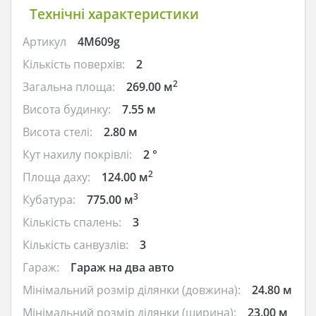
Технічні характеристики
Артикул
4M609g
Кількість поверхів:
2
2
Загальна площа:
269.00 м
Висота будинку:
7.55 м
Висота стелі:
2.80 м
Кут нахилу покрівлі:
2 °
2
Площа даху:
124.00 м
3
Кубатура:
775.00 м
Кількість спалень:
3
Кількість санвузлів:
3
Гараж:
Гараж на два авто
Мінімальний розмір ділянки (довжина):
24.80 м
Мінімальний розмір ділянки (ширина):
23.00 м