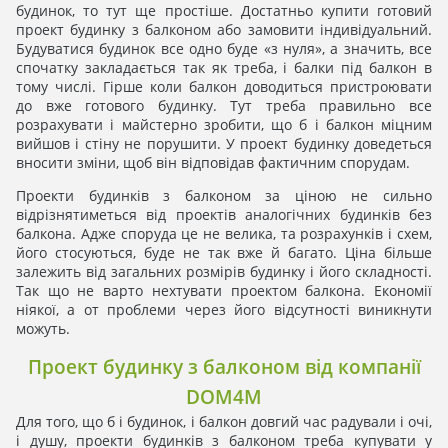
будинок, то тут ще простіше. Достатньо купити готовий
проект будинку з балконом або замовити індивідуальний.
Будуватися будинок все одно буде «з нуля», а значить, все
спочатку закладається так як треба, і балки під балкон в
тому числі. Гірше коли балкон доводиться пристроювати
до вже готового будинку. Тут треба правильно все
розрахувати і майстерно зробити, що б і балкон міцним
вийшов і стіну не порушити. У проект будинку доведеться
вносити зміни, щоб він відповідав фактичним спорудам.
Проекти будинків з балконом за ціною не сильно
відрізнятиметься від проектів аналогічних будинків без
балкона. Адже споруда це не велика, та розрахунків і схем,
його стосуються, буде не так вже й багато. Ціна більше
залежить від загальних розмірів будинку і його складності.
Так що не варто нехтувати проектом балкона. Економії
ніякої, а от проблеми через його відсутності виникнути
можуть.
Проект будинку з балконом від компанії
DOM4M
Для того, що б і будинок, і балкон довгий час радували і очі,
і душу, проекти будинків з балконом треба купувати у