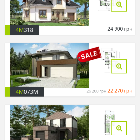
24 900
грн
4M
318
22 270
грн
4M
073M
26 200
грн