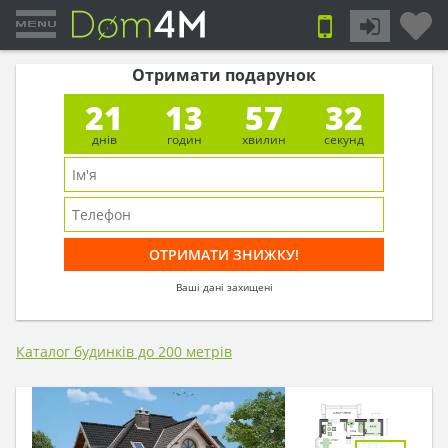
Отримати подарунок
21
13
57
31
днів
годин
хвилин
секунд
Ваші дані захищені
Каталог будинків до 200 метрів