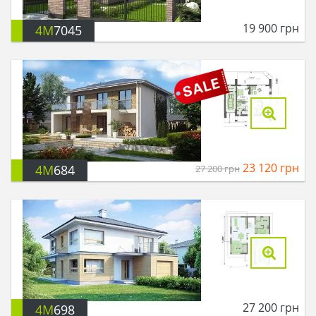
19 900
грн
4M
7045
23 120
грн
4M
684
27 200
грн
27 200
грн
4M
698