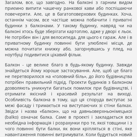
Загалом, все, що завгодно. На балконі з гарним видом
приємно випити чашечку ранкової кави або поспішаючи
повечеряти. Але, це в багатоповерхових будинках. Хоча,
останнім часом, все частіше можна побачити і приватні
будинки з балконами. У такому будинку, навряд чи на
балконі хтось буде зберігати картоплю, адже у дворі є льох.
Не потрібен він і для велосипеда, для цього є гараж. Але і в
приватному будинку повинні бути улюблені місця, де
можна почитати книжку або, загорнувшись у плед, на
ноутбуці подивитися цікавий фільм.
Балкон - це велике благо в будь-якому будинку. Завжди
знайдеться йому хороше застосування. Але, щоб це благо
не перетворилося на «головний біль», до його будівництва
потрібен правильний підхід. Проекти будинків з балконом
дозволяють уникнути багатьох помилок при будівництві, і
отримати якісний і красивий результат на виході.
Особливість балкона в тому, що ця споруда виступає за
межі фасаду і тримається на виступаючих зі стіни балках.
Звідси і назва «балкон», що на давньоверхньонімецької
(balko) означає балка. Саме в проекті і закладається вся
необхідна інформація і розрахунки про те, якої товщини і з
чого повинні бути балки, як вони кріпляться в стіні, яке
навантаження повинні витримувати. Коли будується новий