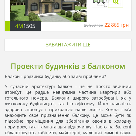
22 865
грн
4M
1505
26 900
грн
ЗАВАНТАЖИТИ ЩЕ
Проекти будинків з балконом
Балкон - родзинка будинку або зайві проблеми?
У сучасній архітектурі балкон - це не просто звичний
атрибут, це радше невід'ємна частина квартири або
готельного номера. Балкони широко затребувані, як у
житловому будівництві, так і в офісному. Його наявність
здорово спрощує і прикрашає наше життя. Кожна сім'я
знаходить своє призначення балкону. Це може бути як
підсобне приміщення для зберігання овочів в холодну
пору року, так і кімната для відпочинку. Часто на балконі
облаштовують кабінети, майстерні, маленькі зимові сади.