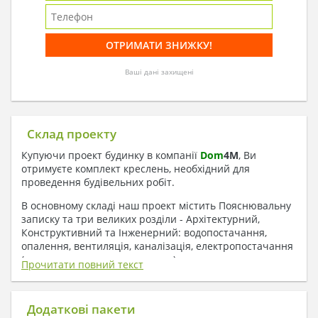
Ваші дані захищені
Склад проекту
Купуючи проект будинку в компанії
Dom
4
M
, Ви
отримуєте комплект креслень, необхідний для
проведення будівельних робіт.
В основному складі наш проект містить Пояснювальну
записку та три великих розділи - Архітектурний,
Конструктивний та Інженерний: водопостачання,
опалення, вентиляція, каналізація, електропостачання
( купується за додаткову плату ).
Прочитати повний текст
1. До складу Архітектурного розділу
входять:
Додаткові пакети