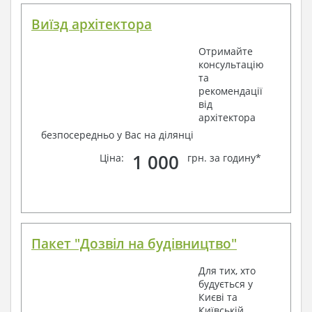
Виїзд архітектора
Отримайте
консультацію
та
рекомендації
від
архітектора
безпосередньо у Вас на ділянці
1 000
Ціна:
грн. за годину*
Пакет "Дозвіл на будівництво"
Для тих, хто
будується у
Києві та
Київській