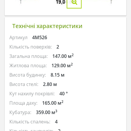
Технічні характеристики
Артикул
4M526
Кількість поверхів:
2
2
Загальна площа:
147.00 м
2
Житлова площа:
129.00 м
Висота будинку:
8.15 м
Висота стелі:
2.80 м
Кут нахилу покрівлі:
40 °
2
Площа даху:
165.00 м
3
Кубатура:
359.00 м
Кількість спалень:
4
Кількість санвузлів:
2