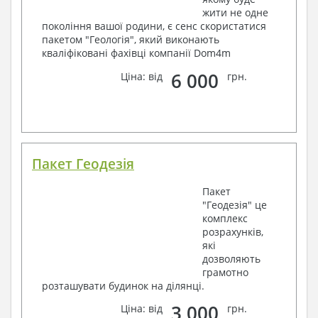
жити не одне
покоління вашої родини, є сенс скористатися
пакетом "Геологія", який виконають
кваліфіковані фахівці компанії Dom4m
6 000
Ціна: від
грн.
Пакет Геодезія
Пакет
"Геодезія" це
комплекс
розрахунків,
які
дозволяють
грамотно
розташувати будинок на ділянці.
3 000
Ціна: від
грн.