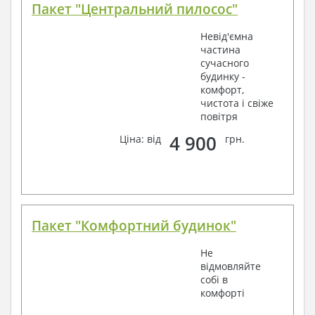
Пакет "Центральний пилосос"
Невід'ємна
частина
сучасного
будинку -
комфорт,
чистота і свіже
повітря
4 900
Ціна: від
грн.
Пакет "Комфортний будинок"
Не
відмовляйте
собі в
комфорті