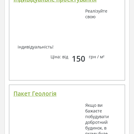
Реалізуйте
свою
індивідуальність!
150
Ціна: від
грн / м²
Пакет Геологія
Якщо ви
бажаєте
побудувати
добротний
будинок, в
якому буде