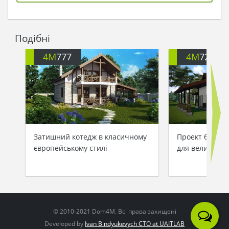
Подібні
4M
777
4M
721
Затишний котедж в класичному
Проект будинк
європейському стилі
для великої р
© 2010-2021 Dom4M. Всі права захищені
Developed by
Ivan Bindyukevych CTO at UAITLAB