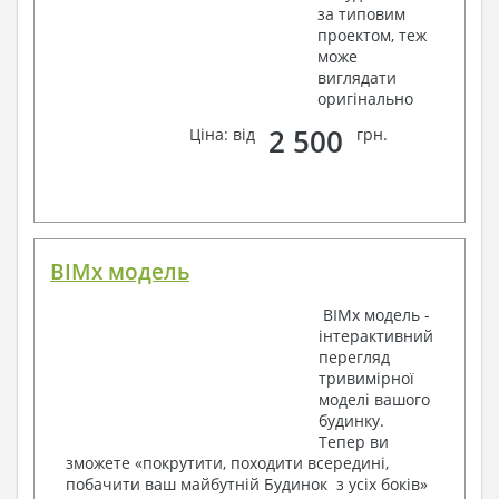
Відомості витрати сталі і бетону
за типовим
проектом, теж
3. Інженерний розділ (купується додатково
може
виглядати
за бажанням):
оригінально
Водопостачання і каналізація
2 500
Ціна: від
грн.
Умовні позначення із загальними даними
Система водопостачання і каналізації
Вузли й специфікація матеріалів
Опалення, вентиляція
Умовні позначення із загальними даними
BIMx модель
Система опалення
Система вентиляції
BIMx модель -
Специфікація матеріалів
інтерактивний
Електротехнічні рішення:
перегляд
тривимірної
Умовні позначення та загальні дані
моделі вашого
Принципова схема ВРУ
будинку.
План мереж освітлення, план силових мереж
Тепер ви
Схема системи рівняння потенціалів
зможете «покрутити, походити всередині,
Схема повторного контуру заземлення
побачити ваш майбутній Будинок з усіх боків»
Специфікація матеріалів