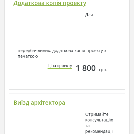
Додаткова копія проекту
Для
передбачливих: додаткова копія проекту з
печаткою
1 800
Ціна проекту
грн.
Виїзд архітектора
Отримайте
консультацію
та
рекомендації