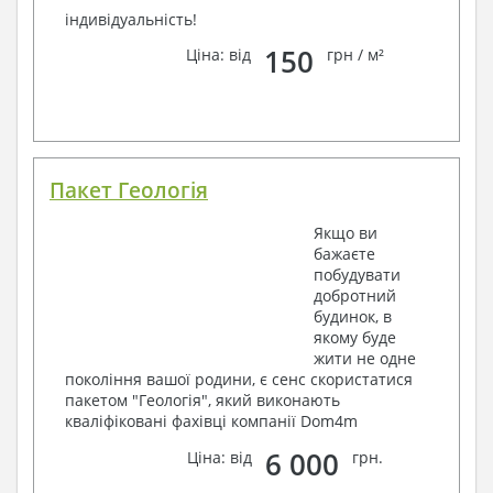
індивідуальність!
150
Ціна: від
грн / м²
Пакет Геологія
Якщо ви
бажаєте
побудувати
добротний
будинок, в
якому буде
жити не одне
покоління вашої родини, є сенс скористатися
пакетом "Геологія", який виконають
кваліфіковані фахівці компанії Dom4m
6 000
Ціна: від
грн.