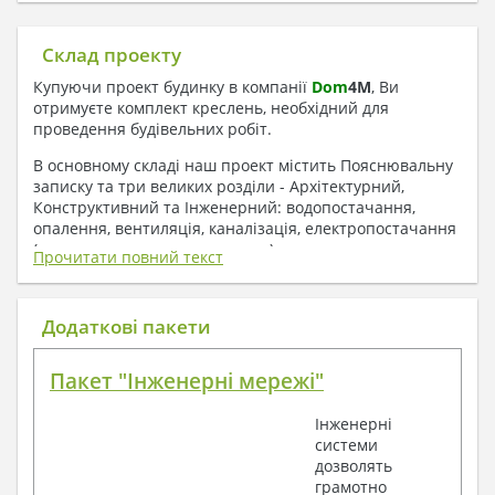
Склад проекту
Купуючи проект будинку в компанії
Dom
4
M
, Ви
отримуєте комплект креслень, необхідний для
проведення будівельних робіт.
В основному складі наш проект містить Пояснювальну
записку та три великих розділи - Архітектурний,
Конструктивний та Інженерний: водопостачання,
опалення, вентиляція, каналізація, електропостачання
( купується за додаткову плату ).
Прочитати повний текст
1. До складу Архітектурного розділу
входять:
Додаткові пакети
Поверхові плани з експлікацією приміщень
Пакет "Інженерні мережі"
План покрівлі
Розрізи та склад конструкцій
Інженерні
Фасади з даними зовнішніх оздоблень
системи
Елементи прорізів – специфікація
дозволять
Дані перемичок – перетин та специфікація
грамотно
Експлікація підлог