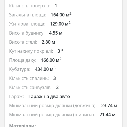
Кількість поверхів:
1
2
Загальна площа:
164.00 м
2
Житлова площа:
129.00 м
Висота будинку:
4.55 м
Висота стелі:
2.80 м
Кут нахилу покрівлі:
3 °
2
Площа даху:
166.00 м
3
Кубатура:
434.00 м
Кількість спалень:
3
Кількість санвузлів:
2
Гараж:
Гараж на два авто
Мінімальний розмір ділянки (довжина):
23.74 м
Мінімальний розмір ділянки (ширина):
21.44 м
Матеріали: