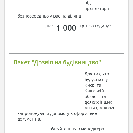
від
архітектора
безпосередньо у Вас на ділянці
1 000
Ціна:
грн. за годину*
Пакет "Дозвіл на будівництво"
Для тих, хто
будується у
Києві та
Київській
області, та
деяких інших
містах, можемо
запропонувати допомогу в оформленні
документів.
з'ясуйте ціну в менеджера