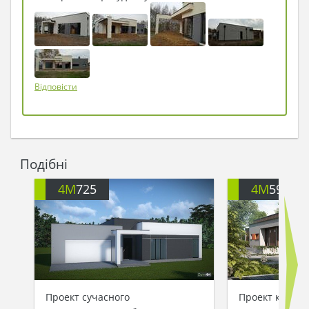
Відповісти
Подібні
4M
725
4M
592
Проект сучасного
Проект котедж