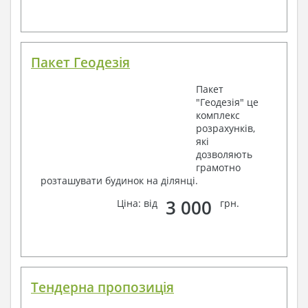
Пакет Геодезія
Пакет
"Геодезія" це
комплекс
розрахунків,
які
дозволяють
грамотно
розташувати будинок на ділянці.
3 000
Ціна: від
грн.
Тендерна пропозиція