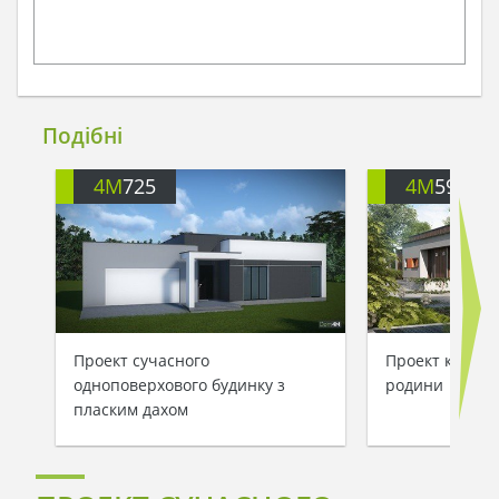
Подібні
4M
725
4M
592
Проект сучасного
Проект котедж
одноповерхового будинку з
родини
пласким дахом