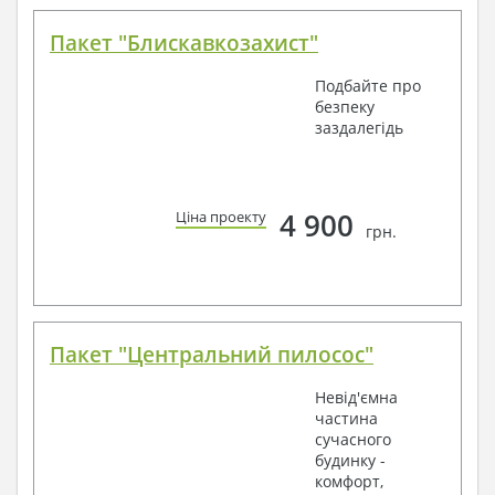
Пакет "Блискавкозахист"
Подбайте про
безпеку
заздалегідь
4 900
Ціна проекту
грн.
Пакет "Центральний пилосос"
Невід'ємна
частина
сучасного
будинку -
комфорт,