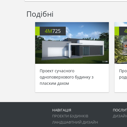
Подібні
4M
725
Проект сучасного
Про
одноповерхового будинку з
род
пласким дахом
НАВІГАЦІЯ
ПОСЛУ
ПРОЕКТИ БУДИНКІВ
ДИЗАЙН
ЛАНДШАФТНИЙ ДИЗАЙН