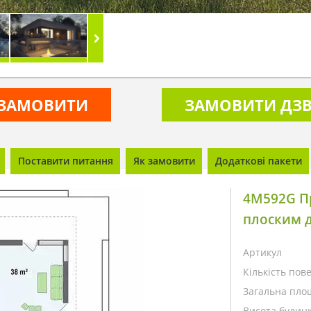
ЗАМОВИТИ
ЗАМОВИТИ ДЗВ
Поставити питання
Як замовити
Додаткові пакети
4M592G П
плоским 
Артикул
Кількість пове
Загальна пло
Висота будинк