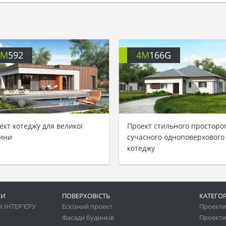
4M
592
4M
166G
ект котеджу для великої
Проект стильного просторо
ини
сучасного одноповерхового
котеджу
ГИ
ПОВЕРХОВІСТЬ
КАТЕГОР
 ІНТЕР'ЄРУ
Ескізний проект
Проекти 
Фасади будинків
Проекти