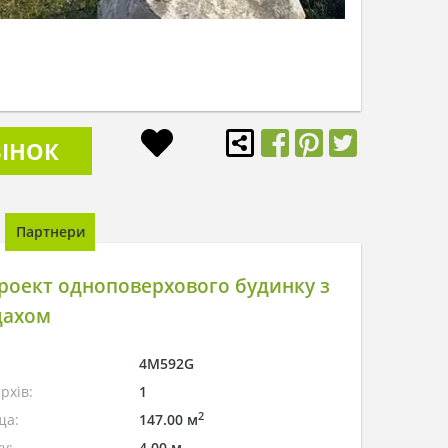
ІНОК
Партнери
роект одноповерхового будинку з
дахом
4M592G
рхів:
1
2
ща:
147.00 м
у:
4.00 м