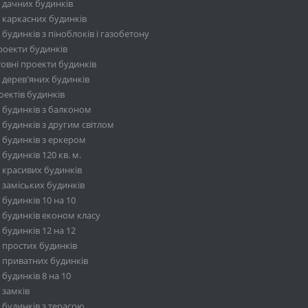
 дачних будинків
 каркасних будинків
будинків з піноблоків і газобетону
роекти будинків
овні проекти будинків
 дерев'яних будинків
ектів будинків
 будинків з балконом
будинків з другим світлом
 будинків з еркером
будинків 120 кв. м.
 красивих будинків
 заміських будинків
будинків 10 на 10
 будинків економ класу
будинків 12 на 12
 простих будинків
 приватних будинків
будинків 8 на 10
 замків
 будинків з терасою