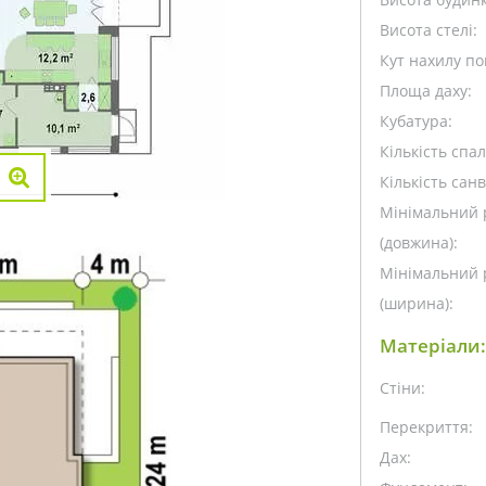
Висота стелі:
Кут нахилу пок
Площа даху:
Кубатура:
Кількість спа
Кількість санв
Мінімальний 
(довжина):
Мінімальний 
(ширина):
Матеріали:
Стіни:
Перекриття:
Дах: