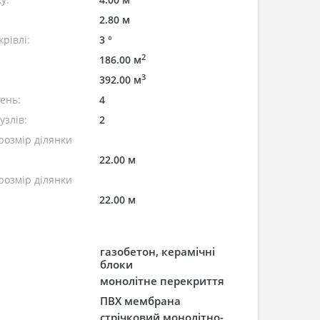
2.80 м
рівлі:
3 °
2
186.00 м
3
392.00 м
лень:
4
узлів:
2
розмір ділянки
22.00 м
розмір ділянки
22.00 м
газобетон, керамічні
блоки
монолітне перекриття
ПВХ мембрана
стрічковий монолітно-