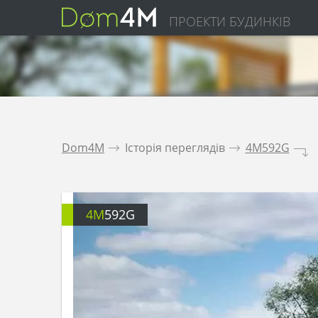
ПРОЕКТИ БУДИНКІВ
Dom4M
.
Історія переглядів
.
4M592G
.
4M
592G