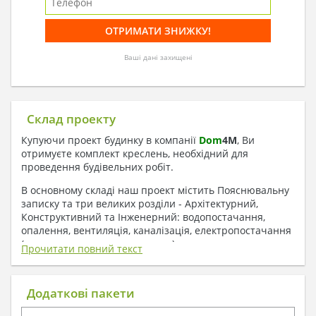
Ваші дані захищені
Склад проекту
Купуючи проект будинку в компанії
Dom
4
M
, Ви
отримуєте комплект креслень, необхідний для
проведення будівельних робіт.
В основному складі наш проект містить Пояснювальну
записку та три великих розділи - Архітектурний,
Конструктивний та Інженерний: водопостачання,
опалення, вентиляція, каналізація, електропостачання
( купується за додаткову плату ).
Прочитати повний текст
1. До складу Архітектурного розділу
входять:
Додаткові пакети
Поверхові плани з експлікацією приміщень