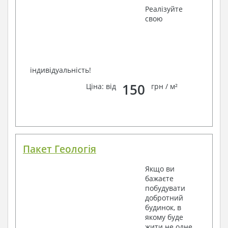
Реалізуйте
свою
індивідуальність!
150
Ціна: від
грн / м²
Пакет Геологія
Якщо ви
бажаєте
побудувати
добротний
будинок, в
якому буде
жити не одне