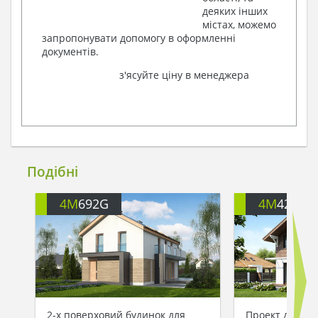
деяких інших
містах, можемо
запропонувати допомогу в оформленні
документів.
з'ясуйте ціну в менеджера
Подібні
4M
692G
4M
426
2-х поверховий будинок для
Проект двопов