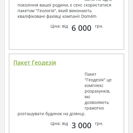
покоління вашої родини, є сенс скористатися
пакетом "Геологія", який виконають
кваліфіковані фахівці компанії Dom4m
6 000
Ціна: від
грн.
Пакет Геодезія
Пакет
"Геодезія" це
комплекс
розрахунків,
які
дозволяють
грамотно
розташувати будинок на ділянці.
3 000
Ціна: від
грн.