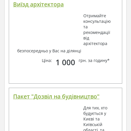
Виїзд архітектора
Отримайте
консультацію
та
рекомендації
від
архітектора
безпосередньо у Вас на ділянці
1 000
Ціна:
грн. за годину*
Пакет "Дозвіл на будівництво"
Для тих, хто
будується у
Києві та
Київській
області, та