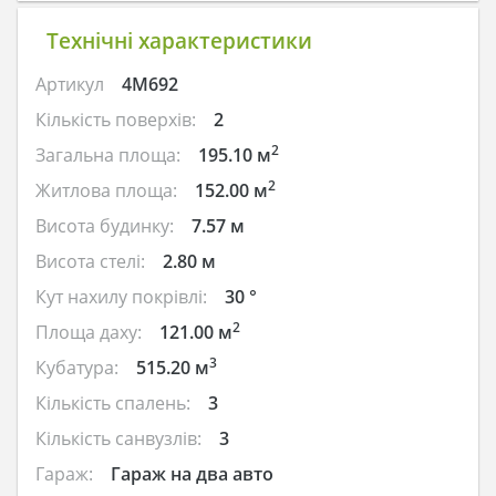
Технічні характеристики
Артикул
4M692
Кількість поверхів:
2
2
Загальна площа:
195.10 м
2
Житлова площа:
152.00 м
Висота будинку:
7.57 м
Висота стелі:
2.80 м
Кут нахилу покрівлі:
30 °
2
Площа даху:
121.00 м
3
Кубатура:
515.20 м
Кількість спалень:
3
Кількість санвузлів:
3
Гараж:
Гараж на два авто