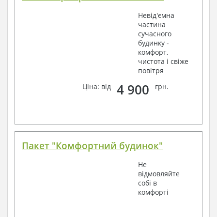
Невід'ємна
частина
сучасного
будинку -
комфорт,
чистота і свіже
повітря
4 900
Ціна: від
грн.
Пакет "Комфортний будинок"
Не
відмовляйте
собі в
комфорті