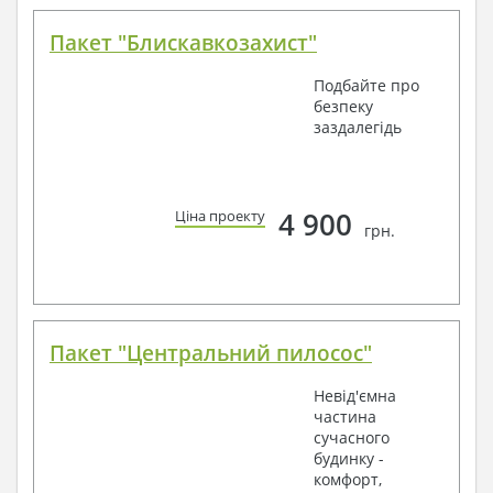
Пакет "Блискавкозахист"
Подбайте про
безпеку
заздалегідь
4 900
Ціна проекту
грн.
Пакет "Центральний пилосос"
Невід'ємна
частина
сучасного
будинку -
комфорт,