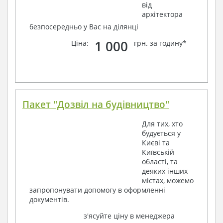
від
архітектора
безпосередньо у Вас на ділянці
1 000
Ціна:
грн. за годину*
Пакет "Дозвіл на будівництво"
Для тих, хто
будується у
Києві та
Київській
області, та
деяких інших
містах, можемо
запропонувати допомогу в оформленні
документів.
з'ясуйте ціну в менеджера