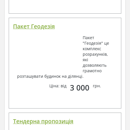
Пакет Геодезія
Пакет
"Геодезія" це
комплекс
розрахунків,
які
дозволяють
грамотно
розташувати будинок на ділянці.
3 000
Ціна: від
грн.
Тендерна пропозиція