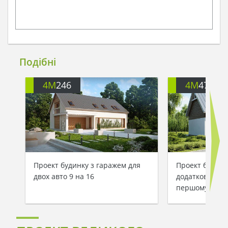
Подібні
4M
246
4M
472
Проект будинку з гаражем для
Проект будинк
двох авто 9 на 16
додатковою с
першому пове