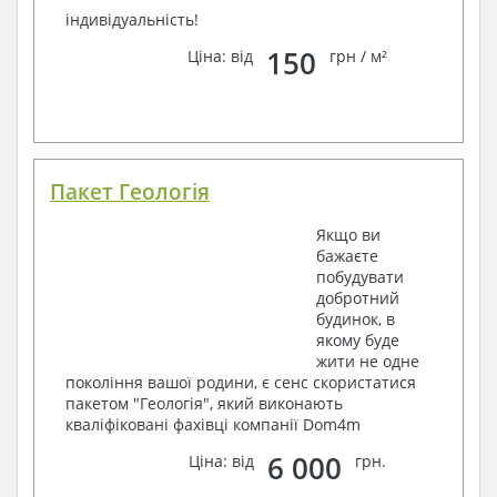
індивідуальність!
150
Ціна: від
грн / м²
Пакет Геологія
Якщо ви
бажаєте
побудувати
добротний
будинок, в
якому буде
жити не одне
покоління вашої родини, є сенс скористатися
пакетом "Геологія", який виконають
кваліфіковані фахівці компанії Dom4m
6 000
Ціна: від
грн.