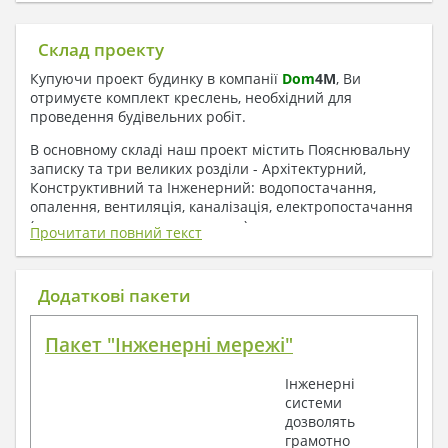
Склад проекту
Купуючи проект будинку в компанії
Dom
4
M
, Ви
отримуєте комплект креслень, необхідний для
проведення будівельних робіт.
В основному складі наш проект містить Пояснювальну
записку та три великих розділи - Архітектурний,
Конструктивний та Інженерний: водопостачання,
опалення, вентиляція, каналізація, електропостачання
( купується за додаткову плату ).
Прочитати повний текст
1. До складу Архітектурного розділу
входять:
Додаткові пакети
Поверхові плани з експлікацією приміщень
Пакет "Інженерні мережі"
План покрівлі
Розрізи та склад конструкцій
Інженерні
Фасади з даними зовнішніх оздоблень
системи
Елементи прорізів – специфікація
дозволять
Дані перемичок – перетин та специфікація
грамотно
Експлікація підлог