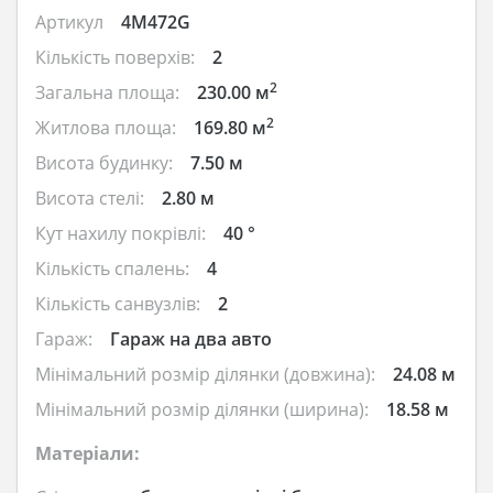
Артикул
4M472G
Кількість поверхів:
2
2
Загальна площа:
230.00 м
2
Житлова площа:
169.80 м
Висота будинку:
7.50 м
Висота стелі:
2.80 м
Кут нахилу покрівлі:
40 °
Кількість спалень:
4
Кількість санвузлів:
2
Гараж:
Гараж на два авто
Мінімальний розмір ділянки (довжина):
24.08 м
Мінімальний розмір ділянки (ширина):
18.58 м
Матеріали: