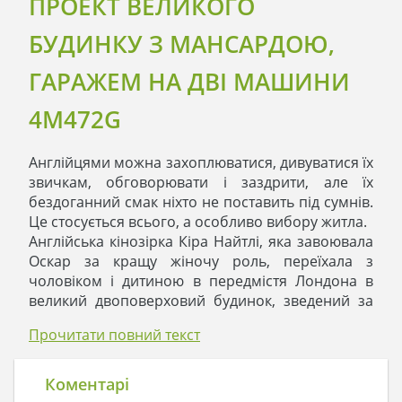
ПРОЕКТ ВЕЛИКОГО
БУДИНКУ З МАНСАРДОЮ,
ГАРАЖЕМ НА ДВІ МАШИНИ
4M472G
Англійцями можна захоплюватися, дивуватися їх
звичкам, обговорювати і заздрити, але їх
бездоганний смак ніхто не поставить під сумнів.
Це стосується всього, а особливо вибору житла.
Англійська кінозірка Кіра Найтлі, яка завоювала
Оскар за кращу жіночу роль, переїхала з
чоловіком і дитиною в передмістя Лондона в
великий двоповерховий будинок, зведений за
проектом 4М472G, в горезвісному стриманому
Прочитати повний текст
англійському стилі. Зовні будинок дещо
декорований темною цеглою, вікна та двері -
тільки з дерева. Англійці не звикли жертвувати
Коментарі
комфортом заради краси і зовнішнього лиску, а