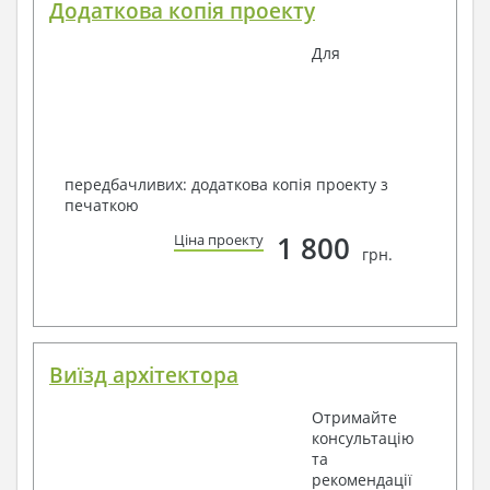
Додаткова копія проекту
Для
передбачливих: додаткова копія проекту з
печаткою
1 800
Ціна проекту
грн.
Виїзд архітектора
Отримайте
консультацію
та
рекомендації