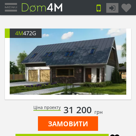
4M
472G
31 200
Ціна проекту
грн
ЗАМОВИТИ