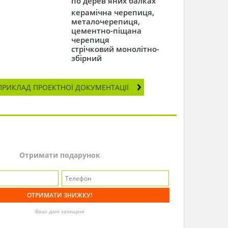
по дерев'яних балках
керамічна черепиця,
металочерепиця,
цементно-піщана
черепиця
стрічковий монолітно-
збірний
ПРИКЛАД ПРОЕКТНОЇ ДОКУМЕНТАЦІЇ
Отримати подарунок
Ваші дані захищені