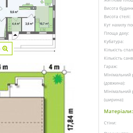
Висота будинк
Висота стелі:
Кут нахилу пок
Площа даху:
Кубатура:
Кількість спа
Кількість санв
Гараж:
Мінімальний 
(довжина):
Мінімальний 
(ширина):
Матеріали:
Стіни: