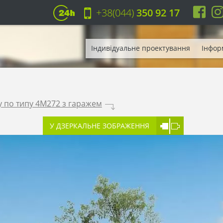
+38(044)
350 92 17
Індивідуальне проектування
Інфор
у по типу 4M272 з гаражем
.
У ДЗЕРКАЛЬНЕ ЗОБРАЖЕННЯ