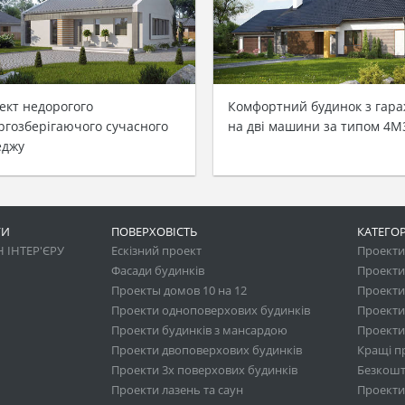
ект недорогого
Комфортний будинок з гар
ргозберігаючого сучасного
на дві машини за типом 4M
еджу
ГИ
ПОВЕРХОВІСТЬ
КАТЕГОР
 ІНТЕР'ЄРУ
Ескізний проект
Проекти 
Фасади будинків
Проекти
Проекты домов 10 на 12
Проекти
Проекти одноповерхових будинків
Проекти
Проекти будинків з мансардою
Проекти 
Проекти двоповерхових будинків
Кращі п
Проекти 3х поверхових будинків
Безкошт
Проекти лазень та саун
Проекти