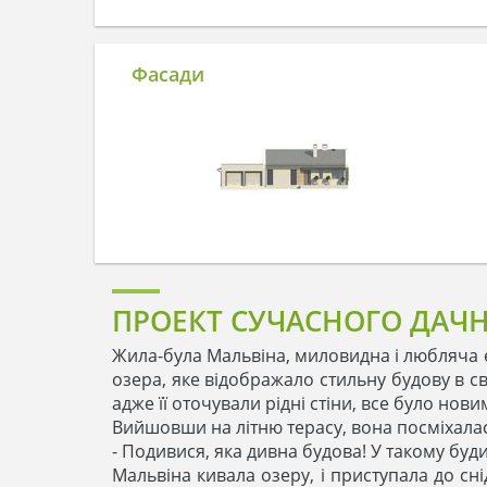
Фасади
ПРОЕКТ СУЧАСНОГО ДАЧН
Жила-була Мальвіна, миловидна і любляча ес
озера, яке відображало стильну будову в с
адже її оточували рідні стіни, все було нов
Вийшовши на літню терасу, вона посміхалася 
- Подивися, яка дивна будова! У такому бу
Мальвіна кивала озеру, і приступала до сні