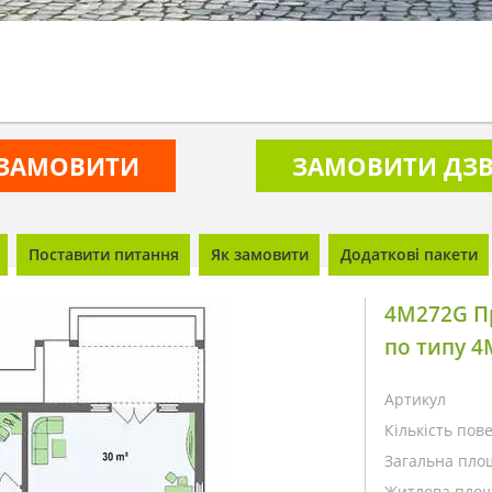
ЗАМОВИТИ
ЗАМОВИТИ ДЗВ
Поставити питання
Як замовити
Додаткові пакети
4M272G Пр
по типу 4
Артикул
Кількість пове
Загальна пло
Житлова площ