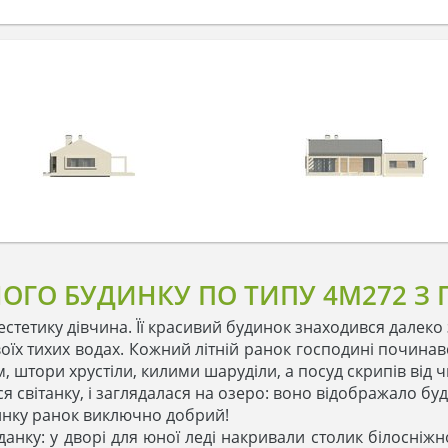
ОГО БУДИНКУ ПО ТИПУ 4M272 З 
тетику дівчина. Її красивий будинок знаходився далеко 
воїх тихих водах. Кожний літній ранок господині починав
им, штори хрустіли, килими шаруділи, а посуд скрипів від ч
світанку, і заглядалася на озеро: воно відображало буди
динку ранок виключно добрий!
данку: у дворі для юної леді накривали столик білосніжн