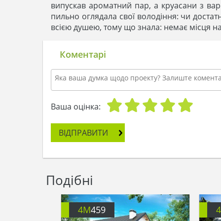
випускав ароматний пар, а круасани з ва
пильно оглядала свої володіння: чи достатн
всією душею, тому що знала: немає місця на
Коментарі
Ваша оцінка:
ВІДПРАВИТИ
Подібні
4M
459