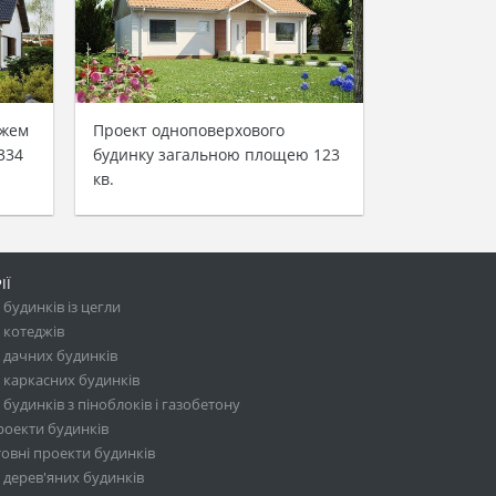
ажем
Проект одноповерхового
334
будинку загальною площею 123
кв.
ІЇ
будинків із цегли
 котеджів
 дачних будинків
 каркасних будинків
будинків з піноблоків і газобетону
роекти будинків
овні проекти будинків
 дерев'яних будинків