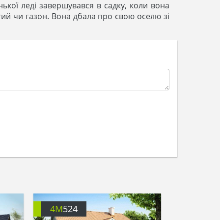
кої леді завершувався в садку, коли вона
утий чи газон. Вона дбала про свою оселю зі
4M
524