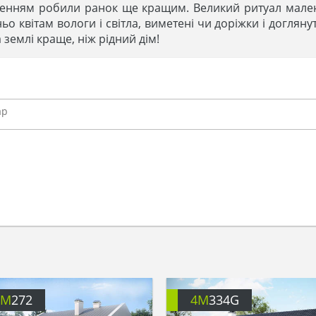
ренням робили ранок ще кращим. Великий ритуал малень
ьо квітам вологи і світла, виметені чи доріжки і доглян
 землі краще, ніж рідний дім!
4M
272
4M
334G