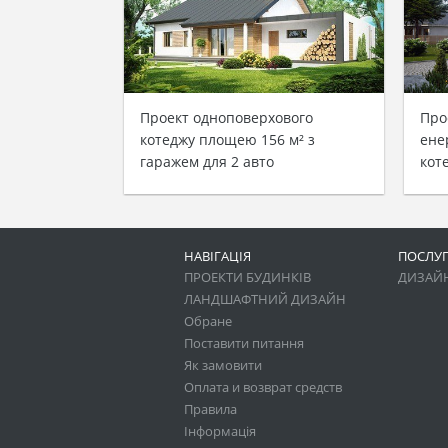
Проект одноповерхового
Про
котеджу площею 156 м² з
ене
гаражем для 2 авто
кот
НАВІГАЦІЯ
ПОСЛУ
ПРОЕКТИ БУДИНКІВ
ДИЗАЙН
ЛАНДШАФТНИЙ ДИЗАЙН
Обране
Поставити питання
Як замовити
Оплата и возврат средств
Правила
Інформація