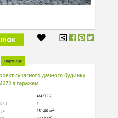
ІНОК
Партнери
оект сучасного дачного будинку
M272 з гаражем
4M272G
рхів:
1
2
ща:
151.00 м
2
а:
97.50 м