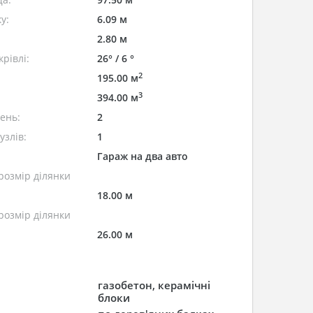
у:
6.09 м
2.80 м
рівлі:
26° / 6 °
2
195.00 м
3
394.00 м
лень:
2
узлів:
1
Гараж на два авто
розмір ділянки
18.00 м
розмір ділянки
26.00 м
газобетон, керамічні
блоки