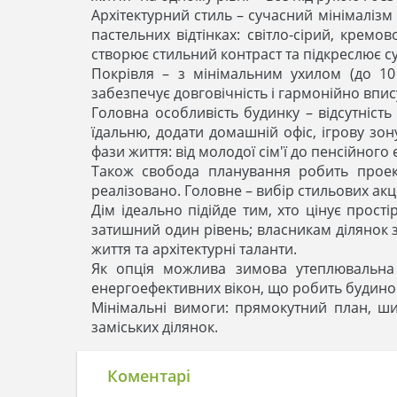
Архітектурний стиль – сучасний мінімалі
пастельних відтінках: світло-сірий, крем
створює стильний контраст та підкреслює су
Покрівля – з мінімальним ухилом (до 1
забезпечує довговічність і гармонійно впис
Головна особливість будинку – відсутніст
їдальню, додати домашній офіс, ігрову зон
фази життя: від молодої сім'ї до пенсійного 
Також свобода планування робить проек
реалізовано. Головне – вибір стильових акце
Дім ідеально підійде тим, хто цінує прост
затишний один рівень; власникам ділянок 
життя та архітектурні таланти.
Як опція можлива зимова утеплювальна с
енергоефективних вікон, що робить будинок
Мінімальні вимоги: прямокутний план, ши
заміських ділянок.
Коментарі