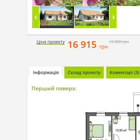
16 915
Ціна проекту
19 900
грн
грн
Інформація
Склад проекту
Коментарі (3)
Перший поверх: