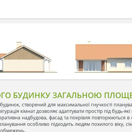
ГО БУДИНКУ ЗАГАЛЬНОЮ ПЛОЩЕЮ
будинок, створений для максимальної гнучкості планув
урація кімнат дозволяє адаптувати простір під будь-які по
оративна надбудова, фасад та покрівля повторюються в о
 планування особливо підходить людям похилого віку, сім
з обмежень.