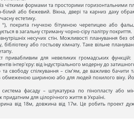
зм із чіткими формами та просторими горизонтальними 
ово-білий або бежевий. Вікна, двері та карниз даху об
часну естетику.
0 °), покрита гнучкою бітумною черепицею або фаль
ується в загальну стриману чорно-сіру палітру покриття.
ь внутрішніх несучих стін. Можливості планування без 
у, бібліотеку або гостьову кімнату. Таке вільне планува
етапу.
т привабливим для невеликих громадських функцій: м
нтів інтер'єру: від індустріального модерну до затишного
ір та свободу спілкування – сім'ям, де важливо бачити 
з обмеженою шириною або для людей похилого віку. Його 
истема фасаду – штукатурка по пінопласту або міне
 придатним для цілорічного життя в Україні.
рина від 18м, довжина від 17м. Це робить проект ду