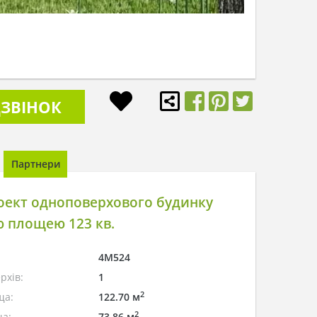
ЗВІНОК
Партнери
оект одноповерхового будинку
 площею 123 кв.
4M524
рхів:
1
2
ща:
122.70 м
2
а:
73.86 м