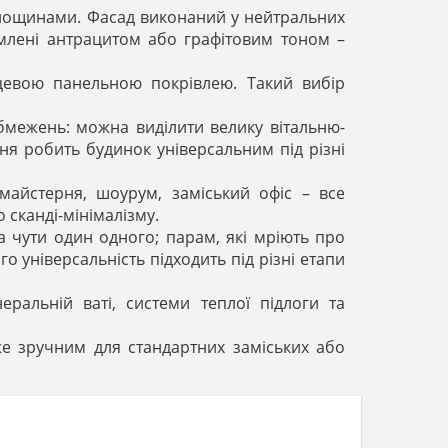
площинами. Фасад виконаний у нейтральних
рамлені антрацитом або графітовим тоном –
цевою панельною покрівлею. Такий вибір
обмежень: можна виділити велику вітальню-
ння робить будинок універсальним під різні
айстерня, шоурум, заміський офіс – все
 сканді-мінімалізму.
та чути один одного; парам, які мріють про
універсальність підходить під різні етапи
ральній ваті, системи теплої підлоги та
же зручним для стандартних заміських або