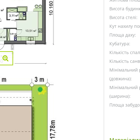
Висота будинк
Висота стелі:
Кут нахилу пок
Площа даху:
Кубатура:
Кількість спа
Кількість санв
Мінімальний 
(довжина):
Мінімальний 
(ширина):
Площа забудо
Матеріали: