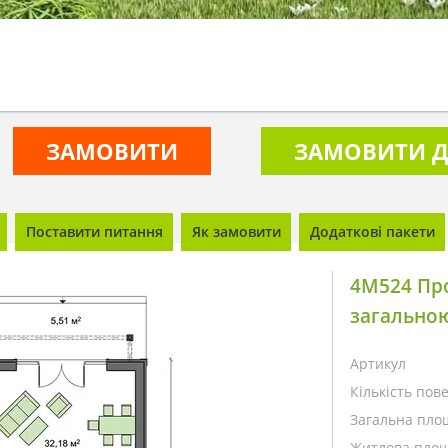
ЗАМОВИТИ
ЗАМОВИТИ Д
Поставити питання
Як замовити
Додаткові пакети
4M524 Пр
загальною
Артикул
Кількість пове
Загальна пло
Житлова площ