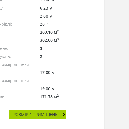
у:
6.23 м
2.80 м
рівлі:
28 °
2
200.10 м
3
302.00 м
лень:
3
узлів:
2
розмір ділянки
17.00 м
розмір ділянки
19.00 м
2
ви:
171.78 м
РОЗМІРИ ПРИМІЩЕНЬ