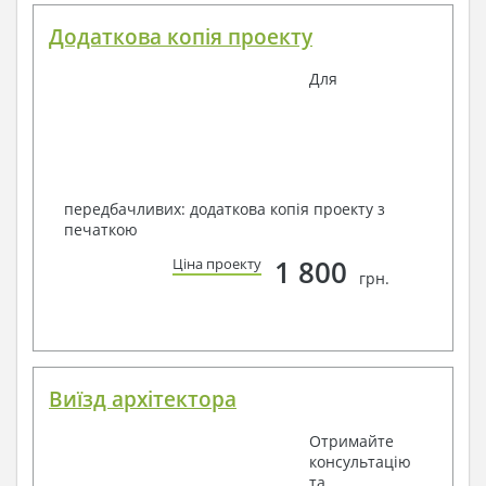
Додаткова копія проекту
Для
передбачливих: додаткова копія проекту з
печаткою
1 800
Ціна проекту
грн.
Виїзд архітектора
Отримайте
консультацію
та