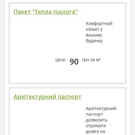
Пакет "Тепла підлога"
Комфортний
клімат у
вашому
будинку
90
Ціна:
грн за м²
Архітектурний паспорт
Архітектурний
паспорт
дозволить
отримати
дозвіл на