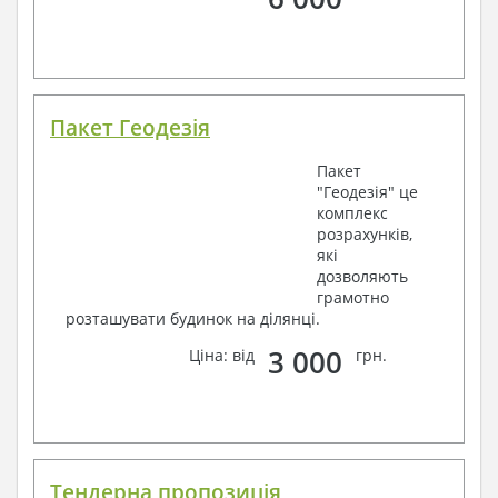
Пакет Геодезія
Пакет
"Геодезія" це
комплекс
розрахунків,
які
дозволяють
грамотно
розташувати будинок на ділянці.
3 000
Ціна: від
грн.
Тендерна пропозиція