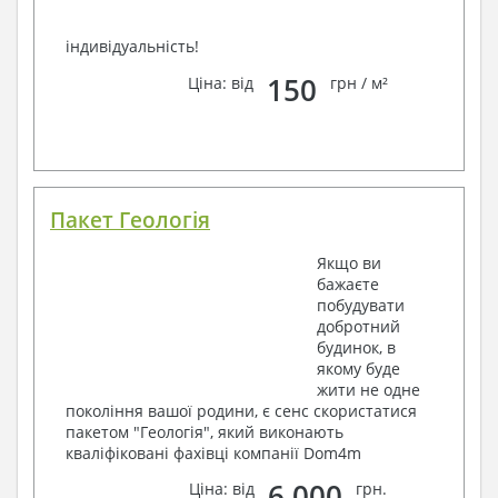
індивідуальність!
150
Ціна: від
грн / м²
Пакет Геологія
Якщо ви
бажаєте
побудувати
добротний
будинок, в
якому буде
жити не одне
покоління вашої родини, є сенс скористатися
пакетом "Геологія", який виконають
кваліфіковані фахівці компанії Dom4m
6 000
Ціна: від
грн.