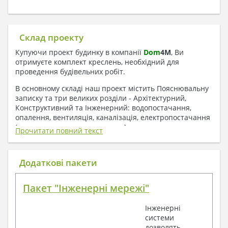
Склад проекту
Купуючи проект будинку в компанії
Dom
4
M
, Ви
отримуєте комплект креслень, необхідний для
проведення будівельних робіт.
В основному складі наш проект містить Пояснювальну
записку та три великих розділи - Архітектурний,
Конструктивний та Інженерний: водопостачання,
опалення, вентиляція, каналізація, електропостачання
( купується за додаткову плату ).
Прочитати повний текст
1. До складу Архітектурного розділу
входять:
Додаткові пакети
Поверхові плани з експлікацією приміщень
Пакет "Інженерні мережі"
План покрівлі
Розрізи та склад конструкцій
Інженерні
Фасади з даними зовнішніх оздоблень
системи
Елементи прорізів – специфікація
дозволять
Дані перемичок – перетин та специфікація