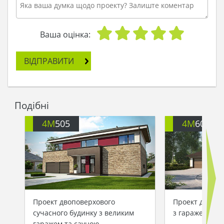
бежевих відтінках нагадував ранній ранок, коли
життя на землі прокидається. А черепиця
кольору швейцарського гіркого шоколаду
контрастувала з квітучими навесні вишнями.
Ваша оцінка:
- Благородство - в деталях, - думала Анна-Марія,
ВІДПРАВИТИ
дивлячись на балкончик з білосніжними
кованими поручнями.
Влітку будинок виділявся серед зелені саду, а
Подібні
взимку, коли все ставало білим, його можна
було впізнати здалеку по темному даху. Кожен
4M
505
4M
608G
раз, наближаючись до парадного входу, Анна-
Марія дивилася на дві колони біля ганку: вони
символізували для неї батьків, які виховали в ній
прихильність до краси й неповторне відчуття
стилю.
Проект двоповерхового
Проект двопов
сучасного будинку з великим
з гаражем на 
гаражем та сауною