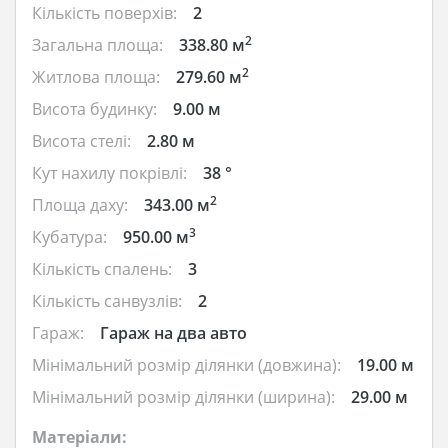
Кількість поверхів:
2
2
Загальна площа:
338.80 м
2
Житлова площа:
279.60 м
Висота будинку:
9.00 м
Висота стелі:
2.80 м
Кут нахилу покрівлі:
38 °
2
Площа даху:
343.00 м
3
Кубатура:
950.00 м
Кількість спалень:
3
Кількість санвузлів:
2
Гараж:
Гараж на два авто
Мінімальний розмір ділянки (довжина):
19.00 м
Мінімальний розмір ділянки (ширина):
29.00 м
Матеріали: