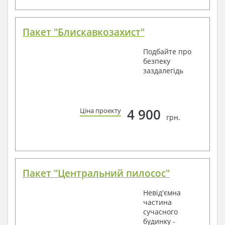
Пакет "Блискавкозахист"
Подбайте про
безпеку
заздалегідь
4 900
Ціна проекту
грн.
Пакет "Центральний пилосос"
Невід'ємна
частина
сучасного
будинку -