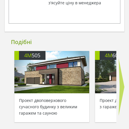
з'ясуйте ціну в менеджера
Подібні
4M
505
4M
608G
Проект двоповерхового
Проект двопов
сучасного будинку з великим
з гаражем на 
гаражем та сауною