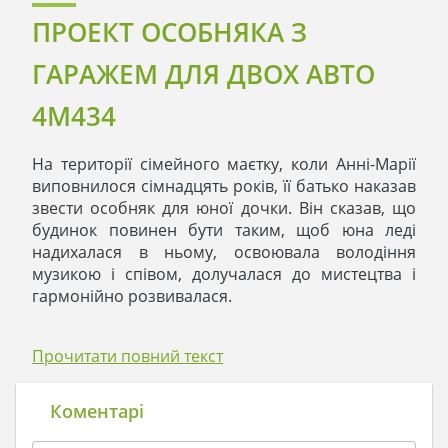
ПРОЕКТ ОСОБНЯКА З
ГАРАЖЕМ ДЛЯ ДВОХ АВТО
4M434
На території сімейного маєтку, коли Анні-Марії
виповнилося сімнадцять років, її батько наказав
звести особняк для юної дочки. Він сказав, що
будинок повинен бути таким, щоб юна леді
надихалася в ньому, освоювала володіння
музикою і співом, долучалася до мистецтва і
гармонійно розвивалася.
Коли будинок побудували, Анна-Марія
Прочитати повний текст
зачаровано ходила по кімнатах, не в змозі щось
сказати. Мати прищепила їй добрий смак, і
дивлячись на подарунок батьків, вона змогла
Коментарі
гідно оцінити його. Фасад будинку в світло-