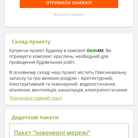
Ваші дані захищені
Склад проекту
Купуючи проект будинку в компанії
Dom
4
M
, Ви
отримуєте комплект креслень, необхідний для
проведення будівельних робіт.
В основному складі наш проект містить Пояснювальну
записку та три великих розділи - Архітектурний,
Конструктивний та Інженерний: водопостачання,
опалення, вентиляція, каналізація, електропостачання
( купується за додаткову плату ).
Прочитати повний текст
1. До складу Архітектурного розділу
входять:
Додаткові пакети
Поверхові плани з експлікацією приміщень
Пакет "Інженерні мережі"
План покрівлі