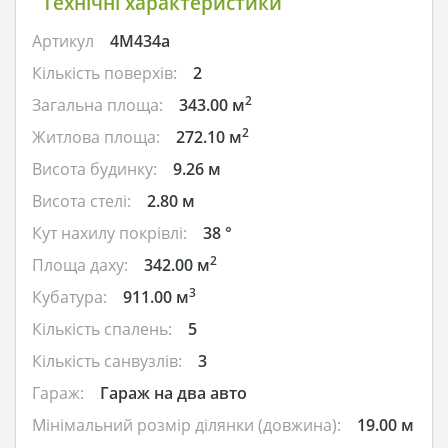
Технічні характеристики
Артикул
4M434a
Кількість поверхів:
2
2
Загальна площа:
343.00 м
2
Житлова площа:
272.10 м
Висота будинку:
9.26 м
Висота стелі:
2.80 м
Кут нахилу покрівлі:
38 °
2
Площа даху:
342.00 м
3
Кубатура:
911.00 м
Кількість спалень:
5
Кількість санвузлів:
3
Гараж:
Гараж на два авто
Мінімальний розмір ділянки (довжина):
19.00 м