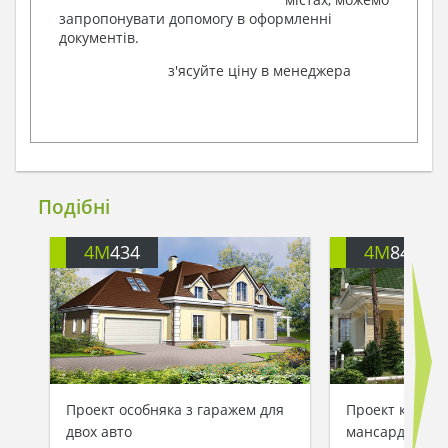
запропонувати допомогу в оформленні
документів.
з'ясуйте ціну в менеджера
Подібні
4M
434
4M
841A
Проект особняка з гаражем для
Проект котедж
двох авто
мансардою