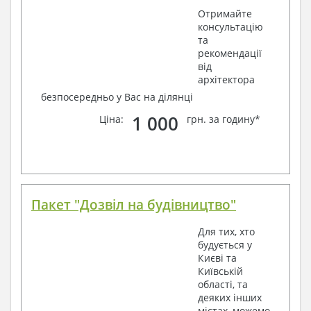
Отримайте
консультацію
та
рекомендації
від
архітектора
безпосередньо у Вас на ділянці
1 000
Ціна:
грн. за годину*
Пакет "Дозвіл на будівництво"
Для тих, хто
будується у
Києві та
Київській
області, та
деяких інших
містах, можемо