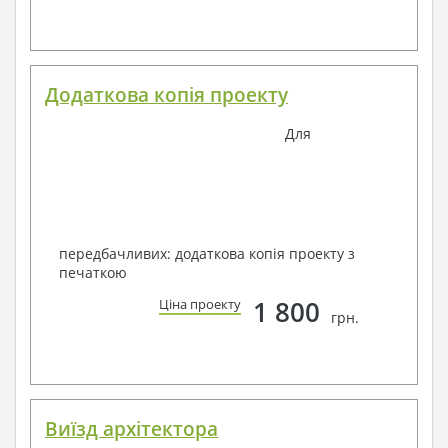
Додаткова копія проекту
Для
передбачливих: додаткова копія проекту з
печаткою
1 800
Ціна проекту
грн.
Виїзд архітектора