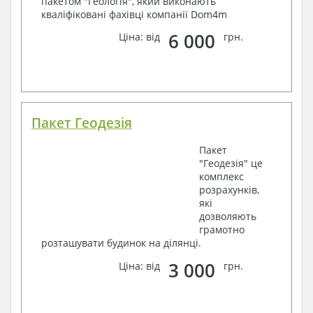
пакетом "Геологія", який виконають
кваліфіковані фахівці компанії Dom4m
6 000
Ціна: від
грн.
Пакет Геодезія
Пакет
"Геодезія" це
комплекс
розрахунків,
які
дозволяють
грамотно
розташувати будинок на ділянці.
3 000
Ціна: від
грн.