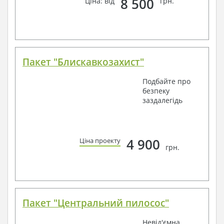
8 500
Ціна: від
грн.
Пакет "Блискавкозахист"
Подбайте про
безпеку
заздалегідь
4 900
Ціна проекту
грн.
Пакет "Центральний пилосос"
Невід'ємна