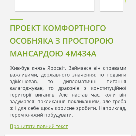
ПРОЕКТ КОМФОРТНОГО
ОСОБНЯКА З ПРОСТОРОЮ
МАНСАРДОЮ 4M434A
Жив-був князь Яросвіт. Займався він справами
важливими, державного значення: то подвиги
здійснював, то дипломатичні питання
залагоджував, то драконів з конституційної
території виганяв. Але настав час, коли він
задумався: покликання покликанням, але треба
ж і для себе щось корисне зробити. Наприклад,
терем княжий побудувати.
Прочитати повний текст
Яросвіт був людиною організованою, тому часу
втрачати не став, проект будинку вибрав,