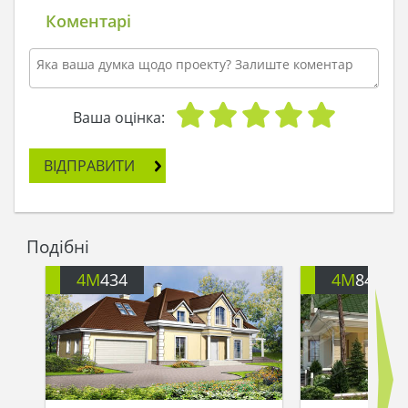
майстрів покликав і почалося клопітке
Коментарі
будівництво. Стіни росли на очах, як гриби після
дощу. Яросвіт кожен день приїжджав і особисто
спостерігав за процесом, відклавши всі княжі
справи.
Ваша оцінка:
Терем побудували великий, красивий,
розкішний, саме раз по статуту князівському, і
ВІДПРАВИТИ
ніяк не менш! У ньому і вбудований гараж був
для двох кінних екіпажів, і тераса, і балкон. А
місця вільного в будинку - стільки, що не
соромно цілу іноземну делегацію взяти! Князь
Подібні
роботу прийняв і хотів захоплення висловити,
Та не зміг: слів не вистачило. Терем надихав і
4M
434
4M
841A
захоплював дух, навіював мрії і мрії,
заспокоював, радував око. І хто б терем тут не
побачив, все тільки посміхалися і князю добра
бажали.
Минув час, а будинок княжий тримається, і хоч