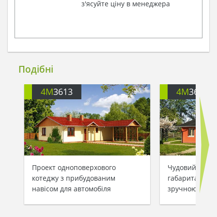
з'ясуйте ціну в менеджера
Подібні
4M
3613
4M
3613A
Проект одноповерхового
Чудовий будин
котеджу з прибудованим
габаритами 9,5
навісом для автомобіля
зручною тера