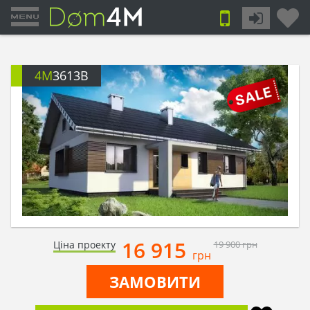
4M
3613B
16 915
Ціна проекту
19 900
грн
грн
ЗАМОВИТИ