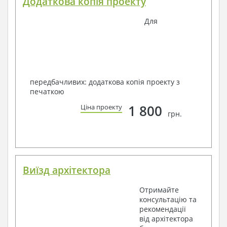
Додаткова копія проекту
Для
передбачливих: додаткова копія проекту з
печаткою
1 800
Ціна проекту
грн.
Виїзд архітектора
Отримайте
консультацію та
рекомендації
від архітектора