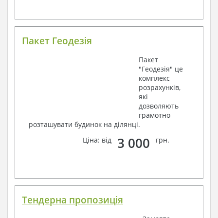
Пакет Геодезія
Пакет
"Геодезія" це
комплекс
розрахунків,
які
дозволяють
грамотно
розташувати будинок на ділянці.
3 000
Ціна: від
грн.
Тендерна пропозиція