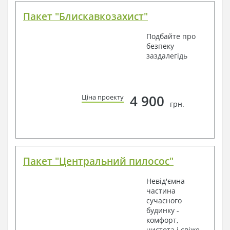
Пакет "Блискавкозахист"
Подбайте про
безпеку
заздалегідь
4 900
Ціна проекту
грн.
Пакет "Центральний пилосос"
Невід'ємна
частина
сучасного
будинку -
комфорт,
чистота і свіже