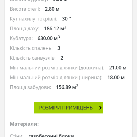
Висота стелі:
2.80 м
Кут нахилу покрівлі:
30 °
2
Площа даху:
186.12 м
3
Кубатура:
630.00 м
Кількість спалень:
3
Кількість санвузлів:
2
Мінімальний розмір ділянки (довжина):
21.00 м
Мінімальний розмір ділянки (ширина):
18.00 м
2
Площа забудови:
156.89 м
РОЗМІРИ ПРИМІЩЕНЬ
Матеріали:
Стіни:
газобетонні блоки