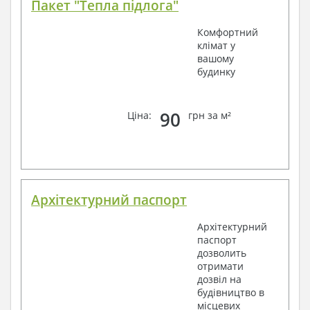
Пакет "Тепла підлога"
Комфортний
клімат у
вашому
будинку
90
Ціна:
грн за м²
Архітектурний паспорт
Архітектурний
паспорт
дозволить
отримати
дозвіл на
будівництво в
місцевих