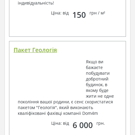
індивідуальність!
150
Ціна: від
грн / м²
Пакет Геологія
Якщо ви
бажаєте
побудувати
добротний
будинок, в
якому буде
жити не одне
покоління вашої родини, є сенс скористатися
пакетом "Геологія", який виконають
кваліфіковані фахівці компанії Dom4m
6 000
Ціна: від
грн.