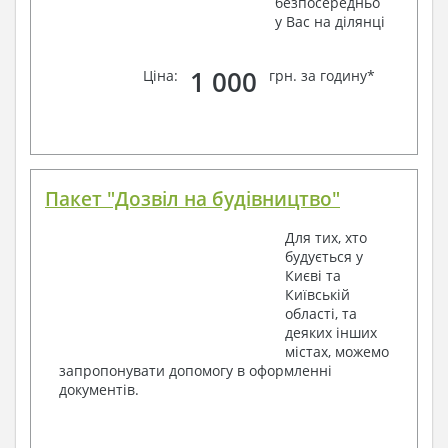
безпосередньо
у Вас на ділянці
1 000
Ціна:
грн. за годину*
Пакет "Дозвіл на будівництво"
Для тих, хто
будується у
Києві та
Київській
області, та
деяких інших
містах, можемо
запропонувати допомогу в оформленні
документів.