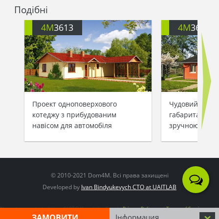
Подібні
4M
3613
4M
3613A
Проект одноповерхового
Чудовий будин
котеджу з прибудованим
габаритами 9,5
навісом для автомобіля
зручною тера
© 2010-2021 Dom4M. Всі права захищені
Developed by
Ivan Bindyukevych CTO at UAITLAB
This site is protected by reCAPTCHA and the Google
Privacy Policy
and
Terms of Service
apply
ЗАМОВИТИ
Інформация