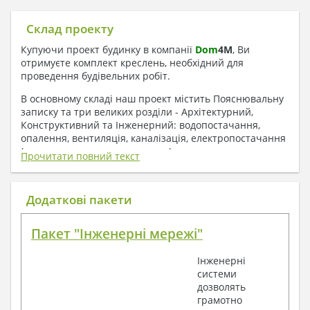
Склад проекту
Купуючи проект будинку в компанії
Dom
4
M
, Ви
отримуєте комплект креслень, необхідний для
проведення будівельних робіт.
В основному складі наш проект містить Пояснювальну
записку та три великих розділи - Архітектурний,
Конструктивний та Інженерний: водопостачання,
опалення, вентиляція, каналізація, електропостачання
( купується за додаткову плату ).
Прочитати повний текст
1. До складу Архітектурного розділу
входять:
Додаткові пакети
Поверхові плани з експлікацією приміщень
Пакет "Інженерні мережі"
План покрівлі
Розрізи та склад конструкцій
Інженерні
Фасади з даними зовнішніх оздоблень
системи
Елементи прорізів – специфікація
дозволять
Дані перемичок – перетин та специфікація
грамотно
Експлікація підлог