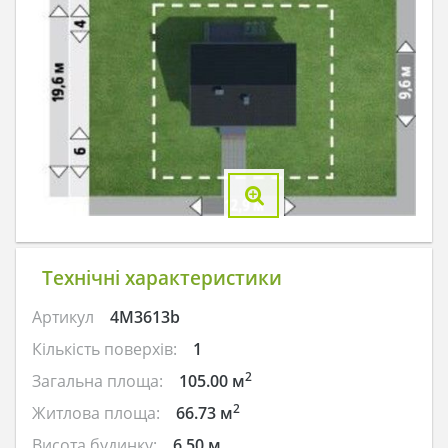
Технічні характеристики
Артикул
4M3613b
Кількість поверхів:
1
2
Загальна площа:
105.00 м
2
Житлова площа:
66.73 м
Висота будинку:
6.50 м