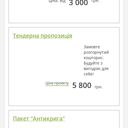
3 000
Ціна: від
грн.
Тендерна пропозиція
Замовте
розгорнутий
кошторис.
Будуйте з
вигодою для
себе!
5 800
Ціна проекту
грн.
Пакет "Антикрига"