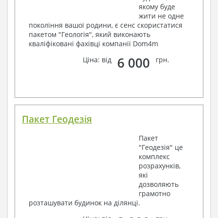
якому буде
жити не одне
покоління вашої родини, є сенс скористатися
пакетом "Геологія", який виконають
кваліфіковані фахівці компанії Dom4m
6 000
Ціна: від
грн.
Пакет Геодезія
Пакет
"Геодезія" це
комплекс
розрахунків,
які
дозволяють
грамотно
розташувати будинок на ділянці.