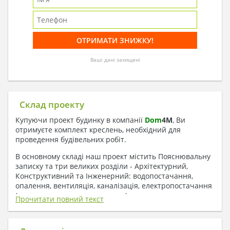
Ваші дані захищені
Склад проекту
Купуючи проект будинку в компанії
Dom
4
M
, Ви
отримуєте комплект креслень, необхідний для
проведення будівельних робіт.
В основному складі наш проект містить Пояснювальну
записку та три великих розділи - Архітектурний,
Конструктивний та Інженерний: водопостачання,
опалення, вентиляція, каналізація, електропостачання
( купується за додаткову плату ).
Прочитати повний текст
1. До складу Архітектурного розділу