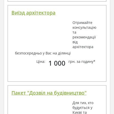
Виїзд архітектора
Отримайте
консультацію
та
рекомендації
від
архітектора
безпосередньо у Вас на ділянці
1 000
Ціна:
грн. за годину*
Пакет "Дозвіл на будівництво"
Для тих, хто
будується у
Києві та