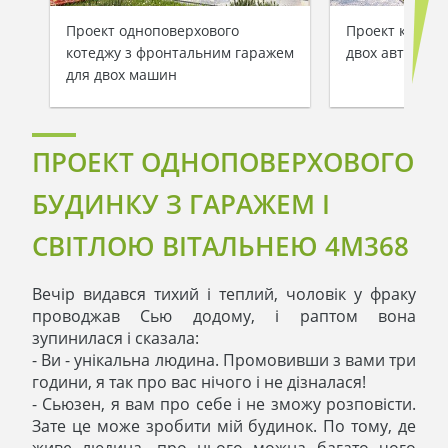
Проект одноповерхового
Проект котедж
котеджу з фронтальним гаражем
двох авто
для двох машин
ПРОЕКТ ОДНОПОВЕРХОВОГО
БУДИНКУ З ГАРАЖЕМ І
СВІТЛОЮ ВІТАЛЬНЕЮ 4M368
Вечір видався тихий і теплий, чоловік у фраку
проводжав Сью додому, і раптом вона
зупинилася і сказала:
- Ви - унікальна людина. Промовивши з вами три
години, я так про вас нічого і не дізналася!
- Сьюзен, я вам про себе і не зможу розповісти.
Зате це може зробити мій будинок. По тому, де
живе людина, про нього можна багато чого