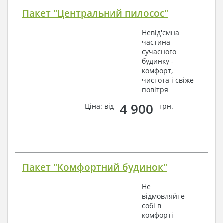
Пакет "Центральний пилосос"
Невід'ємна
частина
сучасного
будинку -
комфорт,
чистота і свіже
повітря
4 900
Ціна: від
грн.
Пакет "Комфортний будинок"
Не
відмовляйте
собі в
комфорті