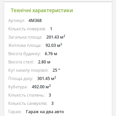
Технічні характеристики
Артикул
4M368
Кількість поверхів:
1
2
Загальна площа:
201.43 м
2
Житлова площа:
92.03 м
Висота будинку:
6.76 м
Висота стелі:
2.80 м
Кут нахилу покрівлі:
25 °
2
Площа даху:
301.45 м
3
Кубатура:
492.00 м
Кількість спалень:
3
Кількість санвузлів:
3
Гараж:
Гараж на два авто