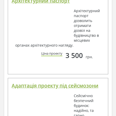
Архітектурний паспорт
Архітектурний
паспорт
дозволить
отримати
дозвіл на
будівництво в
місцевих
органах архітектурного нагляду.
3 500
Ціна проекту
грн.
Адаптація проекту під сейсмозони
Сейсмічно
безпечний
будинок:
надійно, та
гарно