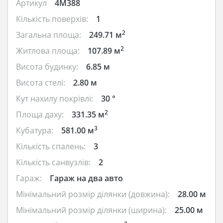
Артикул
4M388
Кількість поверхів:
1
2
Загальна площа:
249.71 м
2
Житлова площа:
107.89 м
Висота будинку:
6.85 м
Висота стелі:
2.80 м
Кут нахилу покрівлі:
30 °
2
Площа даху:
331.35 м
3
Кубатура:
581.00 м
Кількість спалень:
3
Кількість санвузлів:
2
Гараж:
Гараж на два авто
Мінімальний розмір ділянки (довжина):
28.00 м
Мінімальний розмір ділянки (ширина):
25.00 м