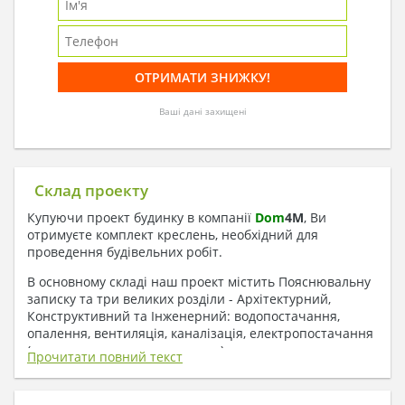
Ваші дані захищені
Склад проекту
Купуючи проект будинку в компанії
Dom
4
M
, Ви
отримуєте комплект креслень, необхідний для
проведення будівельних робіт.
В основному складі наш проект містить Пояснювальну
записку та три великих розділи - Архітектурний,
Конструктивний та Інженерний: водопостачання,
опалення, вентиляція, каналізація, електропостачання
( купується за додаткову плату ).
Прочитати повний текст
1. До складу Архітектурного розділу