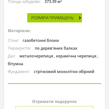
2
Площа забудови:
373.39 м
РОЗМІРИ ПРИМІЩЕНЬ
Матеріали:
Стіни:
газобетонні блоки
Перекриття:
по дерев'яних балках
Дах:
металочерепиця , керамічна черепиця ,
бітумна
Фундамент:
стрічковий монолітно-збірний
Отримати подарунок