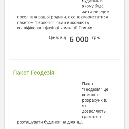
будинок, в
якому буде
жити не одне
покоління вашої родини, є сенс скористатися
пакетом "Геологія", який виконають
кваліфіковані фахівці компанії Dom4m
6 000
Ціна: від
грн.
Пакет Геодезія
Пакет
"Геодезія" це
комплекс
розрахунків,
які
дозволяють
грамотно
розташувати будинок на ділянці.