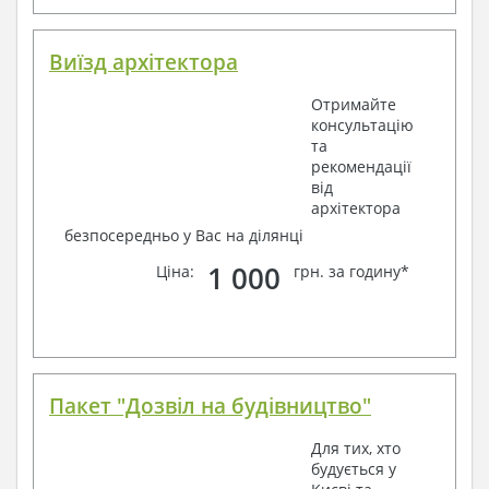
Виїзд архітектора
Отримайте
консультацію
та
рекомендації
від
архітектора
безпосередньо у Вас на ділянці
1 000
Ціна:
грн. за годину*
Пакет "Дозвіл на будівництво"
Для тих, хто
будується у