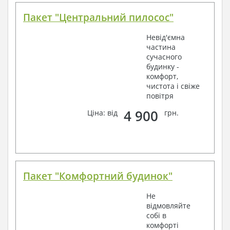
Пакет "Центральний пилосос"
Невід'ємна
частина
сучасного
будинку -
комфорт,
чистота і свіже
повітря
4 900
Ціна: від
грн.
Пакет "Комфортний будинок"
Не
відмовляйте
собі в
комфорті