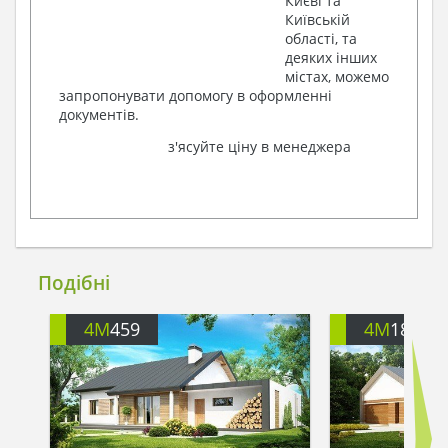
Києві та
Київській
області, та
деяких інших
містах, можемо
запропонувати допомогу в оформленні
документів.
з'ясуйте ціну в менеджера
Подібні
4M
459
4M
182