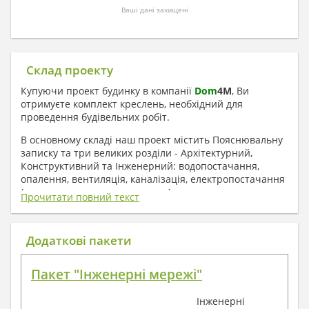
Ваші дані захищені
Склад проекту
Купуючи проект будинку в компанії
Dom
4
M
, Ви
отримуєте комплект креслень, необхідний для
проведення будівельних робіт.
В основному складі наш проект містить Пояснювальну
записку та три великих розділи - Архітектурний,
Конструктивний та Інженерний: водопостачання,
опалення, вентиляція, каналізація, електропостачання
( купується за додаткову плату ).
Прочитати повний текст
1. До складу Архітектурного розділу
входять:
Додаткові пакети
Поверхові плани з експлікацією приміщень
Пакет "Інженерні мережі"
План покрівлі
Розрізи та склад конструкцій
Інженерні
Фасади з даними зовнішніх оздоблень