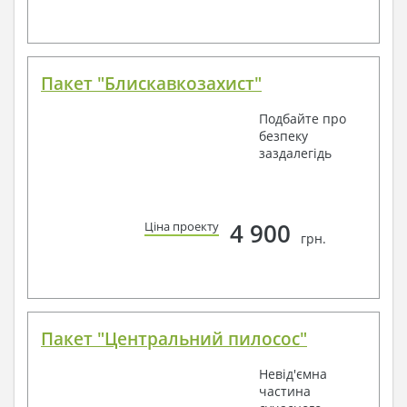
Пакет "Блискавкозахист"
Подбайте про
безпеку
заздалегідь
4 900
Ціна проекту
грн.
Пакет "Центральний пилосос"
Невід'ємна
частина