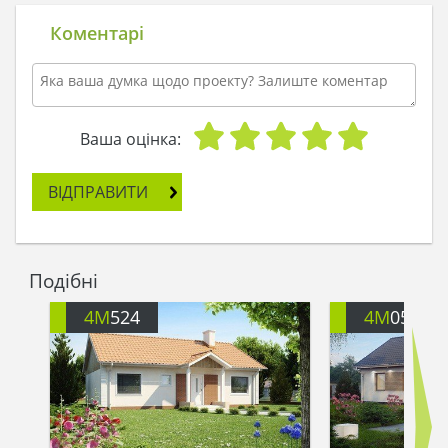
щоб оселитися на історичній батьківщині.
Будинок побудований в екостилі, що повністю
Коментарі
відповідає її уявленням про ідеальне житло.
Коли вона потрапила всередину будинку, то
зрозуміла, що на відносно невеликій площі
прекрасно розміщаються кухня з вітальнею,
спальня і дві гостьові кімнати. Для
Ваша оцінка:
невибагливою Єви будинок виявився - що треба,
і тепер, беручи коротку відпустку, вона
ВІДПРАВИТИ
відправляється не куди-небудь, а в Словаччину,
де її чекає будинок з красивими видами з вікна
на природу Європи в середній смузі. Величезні
вікна до самої підлоги, вимиті до блиску,
Подібні
створюють відчуття, що природа знаходиться на
відстані витягнутої руки.
4M
524
4M
053
Прямо з вітальні є вихід на терасу, яким вона в
теплу пору року користується постійно. Вона
любить влаштовувати вечірки для друзів на
відкритому повітрі з масою смачної їжі, а на
наступний день, якщо дозволяє погода,
відправлятися на затяжну прогулянку по