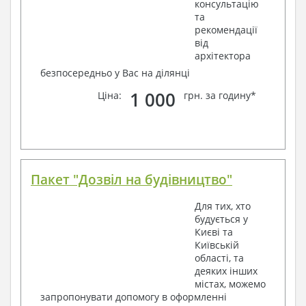
консультацію
та
рекомендації
від
архітектора
безпосередньо у Вас на ділянці
1 000
Ціна:
грн. за годину*
Пакет "Дозвіл на будівництво"
Для тих, хто
будується у
Києві та
Київській
області, та
деяких інших
містах, можемо
запропонувати допомогу в оформленні