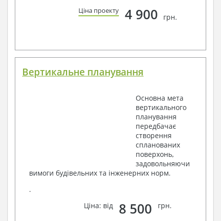
4 900
Ціна проекту
грн.
Вертикальне планування
Основна мета
вертикального
планування
передбачає
створення
спланованих
поверхонь,
задовольняючи
вимоги будівельних та інженерних норм.
.
8 500
Ціна: від
грн.