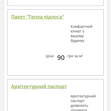
Пакет "Тепла підлога"
Комфортний
клімат у
вашому
будинку
90
Ціна:
грн за м²
Архітектурний паспорт
Архітектурний
паспорт
дозволить
отримати