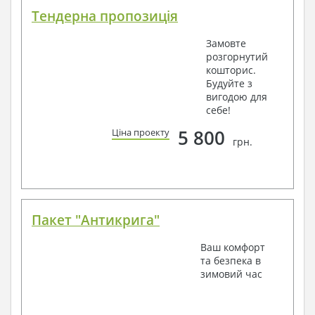
Тендерна пропозиція
Замовте
розгорнутий
кошторис.
Будуйте з
вигодою для
себе!
5 800
Ціна проекту
грн.
Пакет "Антикрига"
Ваш комфорт
та безпека в
зимовий час