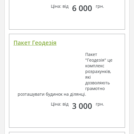
6 000
Ціна: від
грн.
Пакет Геодезія
Пакет
"Геодезія" це
комплекс
розрахунків,
які
дозволяють
грамотно
розташувати будинок на ділянці.
3 000
Ціна: від
грн.