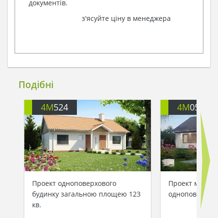
документів.
з'ясуйте ціну в менеджера
Подібні
4M
524
4M
053
Проект одноповерхового
Проект малень
будинку загальною площею 123
одноповерхово
кв.