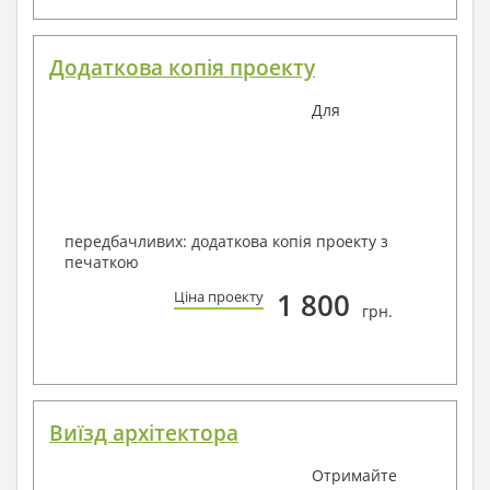
Додаткова копія проекту
Для
передбачливих: додаткова копія проекту з
печаткою
1 800
Ціна проекту
грн.
Виїзд архітектора
Отримайте