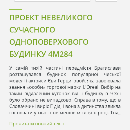
ПРОЕКТ НЕВЕЛИКОГО
СУЧАСНОГО
ОДНОПОВЕРХОВОГО
БУДИНКУ 4M284
У самій тихій частині передмістя Братислави
розташувався будинок популярної чеської
моделі і актриси Єви Герциговой, яка завоювала
звання «особи» торгової марки L'Oreal. Вибір на
такий віддалений куточок від її будинку в Чехії
було обрано не випадково. Справа в тому, що в
Словаччині виріс її дід, і вона з дитинства звикла
гостювати у нього не менше місяця в році. Тоді,
будучи десятирічної дівчинкою, Єва вирішила,
Прочитати повний текст
що коли вона виросте, то повернеться сюди,