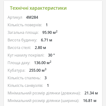
Технічні характеристики
Артикул
4M284
Кількість поверхів:
1
2
Загальна площа:
95.90 м
Висота будинку:
6.71 м
Висота стелі:
2.80 м
Кут нахилу покрівлі:
30 °
2
Площа даху:
136.00 м
3
Кубатура:
255.00 м
Кількість спалень:
3
Кількість санвузлів:
1
Мінімальний розмір ділянки (довжина):
21.34 м
Мінімальний розмір ділянки (ширина):
16.81 м