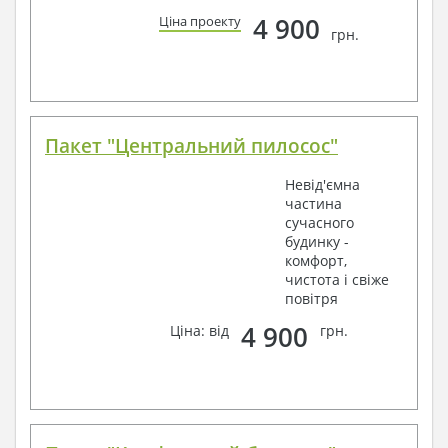
4 900
Ціна проекту
грн.
Пакет "Центральний пилосос"
Невід'ємна
частина
сучасного
будинку -
комфорт,
чистота і свіже
повітря
4 900
Ціна: від
грн.