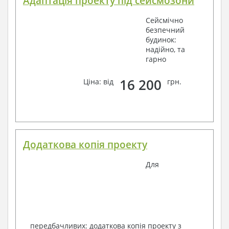
Адаптація проекту під сейсмозони
Сейсмічно
безпечний
будинок:
надійно, та
гарно
16 200
Ціна: від
грн.
Додаткова копія проекту
Для
передбачливих: додаткова копія проекту з