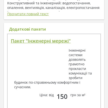
Конструктивний та Інженерний: водопостачання,
опалення, вентиляція, каналізація, електропостачання
( купується за додаткову плату ).
Прочитати повний текст
1. До складу Архітектурного розділу
входять:
Додаткові пакети
Поверхові плани з експлікацією приміщень
Пакет "Інженерні мережі"
План покрівлі
Розрізи та склад конструкцій
Інженерні
Фасади з даними зовнішніх оздоблень
системи
Елементи прорізів – специфікація
дозволять
Дані перемичок – перетин та специфікація
грамотно
Експлікація підлог
прокласти
Обсяги основних будівельних матеріалів
комунікації та
Архітектурні вузли в конструкціях
зробити
2. До складу Конструктивного розділу
будинок по-справжньому комфортним і
сучасним.
входять:
150
Ціна: від
грн за м²
Загальні дані по проекту
Схеми розташування та розрахунки
фундаментів