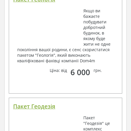
Якщо ви
бажаєте
побудувати
добротний
будинок, в
якому буде
жити не одне
покоління вашої родини, є сенс скористатися
пакетом "Геологія", який виконають
кваліфіковані фахівці компанії Dom4m
6 000
Ціна: від
грн.
Пакет Геодезія
Пакет
"Геодезія" це
комплекс