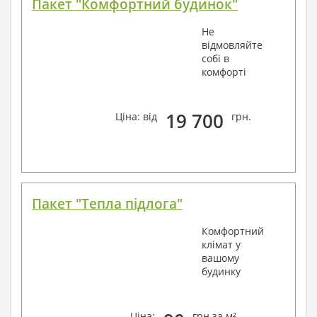
Пакет "Комфортний будинок"
Не
відмовляйте
собі в
комфорті
19 700
Ціна: від
грн.
Пакет "Тепла підлога"
Комфортний
клімат у
вашому
будинку
Ціна:
грн за м²