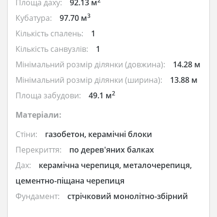
2
Площа даху:
92.13 м
3
Кубатура:
97.70 м
Кількість спалень:
1
Кількість санвузлів:
1
Мінімальний розмір ділянки (довжина):
14.28 м
Мінімальний розмір ділянки (ширина):
13.88 м
2
Площа забудови:
49.1 м
Матеріали:
Стіни:
газобетон, керамічні блоки
Перекриття:
по дерев'яних балках
Дах:
керамічна черепиця, металочерепиця,
цементно-піщана черепиця
Фундамент:
стрічковий монолітно-збірний