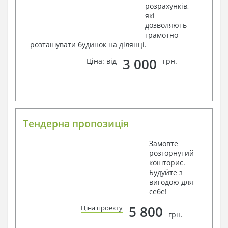
розрахунків,
які
дозволяють
грамотно
розташувати будинок на ділянці.
3 000
Ціна: від
грн.
Тендерна пропозиція
Замовте
розгорнутий
кошторис.
Будуйте з
вигодою для
себе!
5 800
Ціна проекту
грн.