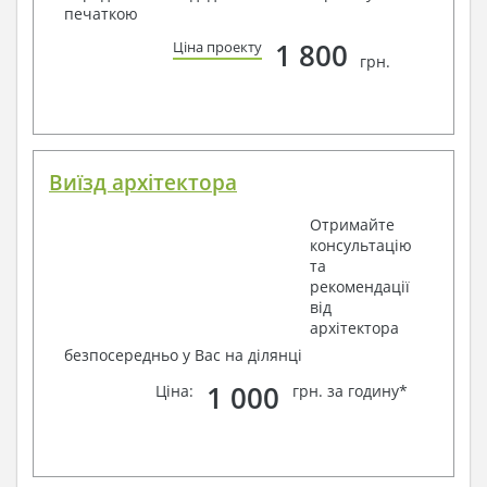
печаткою
1 800
Ціна проекту
грн.
Виїзд архітектора
Отримайте
консультацію
та
рекомендації
від
архітектора
безпосередньо у Вас на ділянці
1 000
Ціна:
грн. за годину*