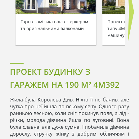
Гарна заміська вілла з еркером
Проект котедж
та оригінальними балконами
типу 4M188 з 
машину
ПРОЕКТ БУДИНКУ З
ГАРАЖЕМ НА 190 M² 4M392
Жила-була Королева Див. Ніхто її не бачив, але
чутка про неї йшла по всьому світу. Одного разу
ранньою весною, коли сніг покинув поля, а лід -
річки, молода дівчина йшла по луговині. Вона
була славна, але дуже сумна. І побачила дівчина
дорослу, струнку жінку з добрим обличчям і