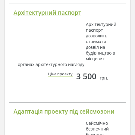
Архітектурний паспорт
Архітектурний
паспорт
дозволить
отримати
дозвіл на
будівництво в
місцевих
органах архітектурного нагляду.
3 500
Ціна проекту
грн.
Адаптація проекту під сейсмозони
Сейсмічно
безпечний
будинок: