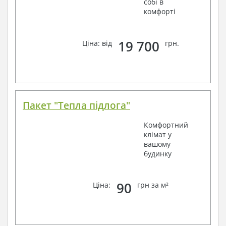
собі в
комфорті
19 700
Ціна: від
грн.
Пакет "Тепла підлога"
Комфортний
клімат у
вашому
будинку
90
Ціна:
грн за м²