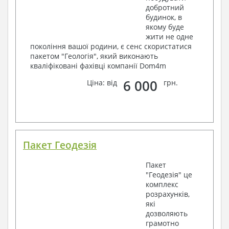
добротний
будинок, в
якому буде
жити не одне
покоління вашої родини, є сенс скористатися
пакетом "Геологія", який виконають
кваліфіковані фахівці компанії Dom4m
6 000
Ціна: від
грн.
Пакет Геодезія
Пакет
"Геодезія" це
комплекс
розрахунків,
які
дозволяють
грамотно