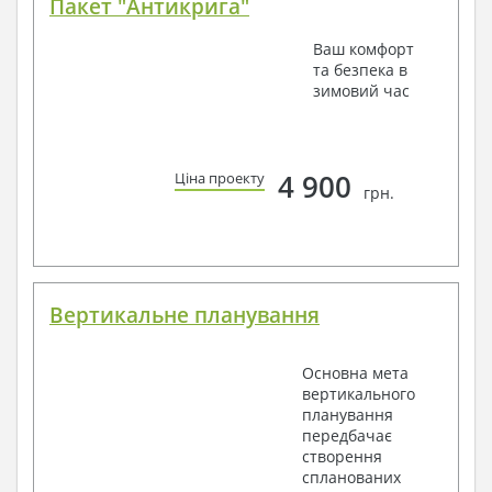
Пакет "Антикрига"
Ваш комфорт
та безпека в
зимовий час
4 900
Ціна проекту
грн.
Вертикальне планування
Основна мета
вертикального
планування
передбачає
створення
спланованих