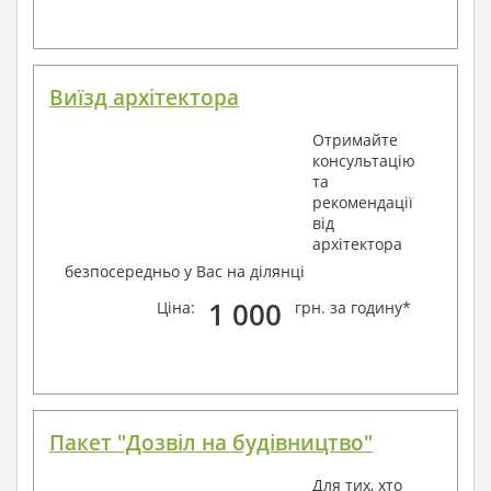
Виїзд архітектора
Отримайте
консультацію
та
рекомендації
від
архітектора
безпосередньо у Вас на ділянці
1 000
Ціна:
грн. за годину*
Пакет "Дозвіл на будівництво"
Для тих, хто