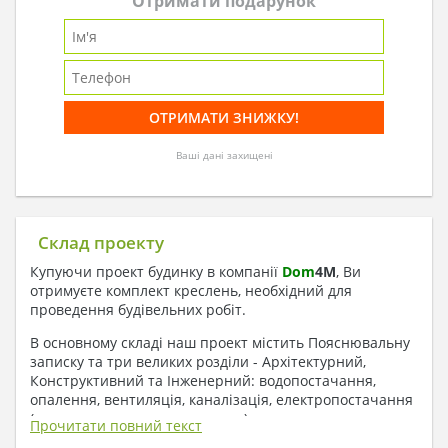
Отримати подарунок
Ваші дані захищені
Склад проекту
Купуючи проект будинку в компанії
Dom
4
M
, Ви
отримуєте комплект креслень, необхідний для
проведення будівельних робіт.
В основному складі наш проект містить Пояснювальну
записку та три великих розділи - Архітектурний,
Конструктивний та Інженерний: водопостачання,
опалення, вентиляція, каналізація, електропостачання
( купується за додаткову плату ).
Прочитати повний текст