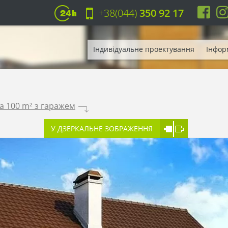
+38(044)
350 92 17
Індивідуальне проектування
Інфор
а 100 m² з гаражем
.
У ДЗЕРКАЛЬНЕ ЗОБРАЖЕННЯ