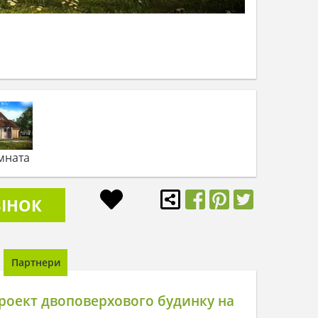
мната
ІНОК
Партнери
роект двоповерхового будинку на