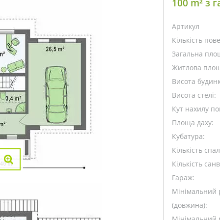
100 m² з 
Артикул
Кількість пове
Загальна пло
Житлова площ
Висота будинк
Висота стелі:
Кут нахилу пок
Площа даху:
Кубатура:
Кількість спа
Кількість санв
Гараж:
Мінімальний 
(довжина):
Мінімальний 