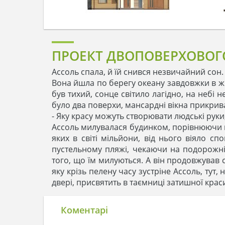
ПРОЕКТ ДВОПОВЕРХОВОГО
Ассоль спала, й їй снився незвичайний сон.
Вона йшла по берегу океану завдовжки в жит
був тихий, сонце світило лагідно, на небі
було два поверхи, мансардні вікна прикрива
- Яку красу можуть створювати людські руки
Ассоль милувалася будинком, порівнюючи й
яких в світі мільйони, від нього віяло с
пустельному пляжі, чекаючи на подорожніх
того, що їм милуються. А він продовжував 
яку крізь пелену часу зустріне Ассоль, тут, 
двері, присвятить в таємниці затишної краси 
Коментарі