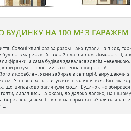
 БУДИНКУ НА 100 M² З ГАРАЖЕМ
тя. Солоні хвилі раз за разом накочували на пісок, торк
 не було ні хмаринки. Ассоль йшла б до нескінченності, 
ли фіранки, а сама будівля здавалася зовсім невеликою.
, коли розум сповнений натхнення і творчості!
ого з кораблем, який забирає в світ мрій, вирушаючи з 
покоєм. У нього хотілося увійти і залишитися. Він, як 
, що випадково заглянули сюди. Будинок не збирався 
стояти, дивлячись на океан, де далеко-далеко, на іншом
на березі кінця землі. І коли на горизонті з'являться віт
...