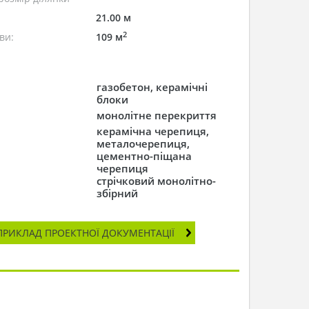
21.00 м
2
ви:
109 м
газобетон, керамічні
блоки
монолітне перекриття
керамічна черепиця,
металочерепиця,
цементно-піщана
черепиця
стрічковий монолітно-
збірний
ПРИКЛАД ПРОЕКТНОЇ ДОКУМЕНТАЦІЇ