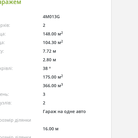
гаражем
4M013G
рхів:
2
2
ща:
148.00 м
2
а:
104.30 м
у:
7.72 м
2.80 м
рівлі:
38 °
2
175.00 м
3
366.00 м
лень:
3
узлів:
2
Гараж на одне авто
розмір ділянки
16.00 м
розмір ділянки