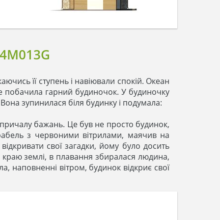
 4M013G
аючись її ступень і навіювали спокій. Океан
але побачила гарний будиночок. У будиночку
 Вона зупинилася біля будинку і подумала:
причалу бажань. Це був не просто будинок,
корабель з червоними вітрилами, маячив на
відкривати свої загадки, йому було досить
у краю землі, в плавання збиралася людина,
рила, наповненні вітром, будинок відкриє свої